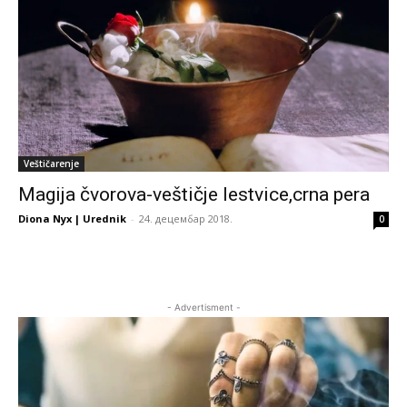
Veštičarenje
Magija čvorova-veštičje lestvice,crna pera
Diona Nyx | Urednik
-
24. децембар 2018.
0
- Advertisment -