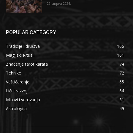
29. април 2026.
POPULAR CATEGORY
Tradicije i društva
166
Magijski Rituali
161
Značenje tarot karata
74
Tehnike
72
Veštičarenje
65
Lični razvoj
64
Mitovi i verovanja
51
Astrologija
49