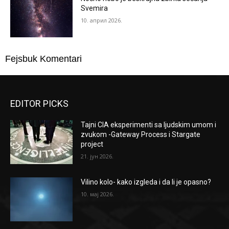
Svemira
10. април 2026.
Fejsbuk Komentari
EDITOR PICKS
Tajni CIA eksperimenti sa ljudskim umom i
zvukom -Gateway Process i Stargate
project
21. јун 2026.
Vilino kolo- kako izgleda i da li je opasno?
10. мај 2026.