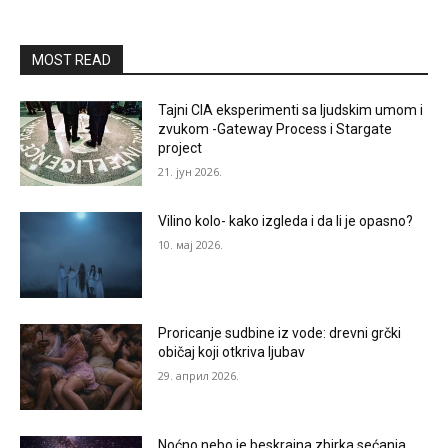
MOST READ
Tajni CIA eksperimenti sa ljudskim umom i
zvukom -Gateway Process i Stargate
project
21. јун 2026.
Vilino kolo- kako izgleda i da li je opasno?
10. мај 2026.
Proricanje sudbine iz vode: drevni grčki
običaj koji otkriva ljubav
29. април 2026.
Noćno nebo je beskrajna zbirka sećanja