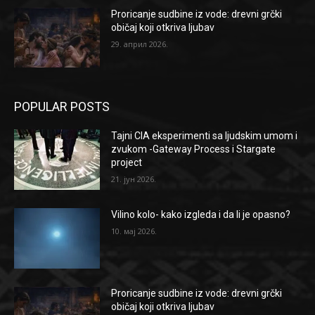
Proricanje sudbine iz vode: drevni grčki
običaj koji otkriva ljubav
29. април 2026.
POPULAR POSTS
Tajni CIA eksperimenti sa ljudskim umom i
zvukom -Gateway Process i Stargate
project
21. јун 2026.
Vilino kolo- kako izgleda i da li je opasno?
10. мај 2026.
Proricanje sudbine iz vode: drevni grčki
običaj koji otkriva ljubav