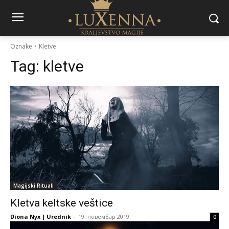
Oznake
Kletve
Tag:
kletve
Magijski Rituali
Kletva keltske veštice
Diona Nyx | Urednik
-
19. новембар 2019.
0