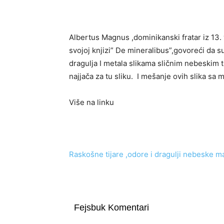
Albertus Magnus ,dominikanski fratar iz 13.
svojoj knjizi” De mineralibus”,govoreći da su
dragulja I metala slikama sličnim nebeskim t
najjača za tu sliku. I mešanje ovih slika sa 
Više na linku
Raskošne tijare ,odore i dragulji nebeske m
Fejsbuk Komentari