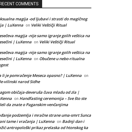
RECENT COMMENTS
ksualna magija -od ljubavi i strasti do magičnog
lja | LuXenna
Veliki Veštičji Ritual
on
sečeva magija -nije samo igranje golih veštica na
sečini | LuXenna
Veliki Veštičji Ritual
on
sečeva magija -nije samo igranje golih veštica na
sečini | LuXenna
Obučene u nebo-ritualna
on
gost
 li je pomračenje Meseca opasno? | LuXenna
on
le-vilinski narod Sidhe
agom običaja-deveruša čuva mladu od zla |
uXenna
Handfasting ceremonija – Sve što ste
on
leli da znate o Paganskim venčanjima
đanje podzemlja i mračne strane uma-smrt Sunca
ani tame i vračanja | LuXenna
Badnji dan i
on
žić-antropološki prikaz prelaska od htonskog ka