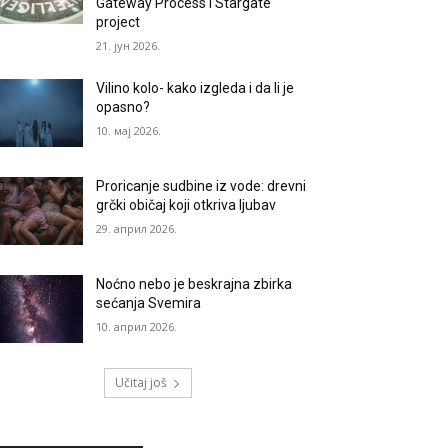
Gateway Process i Stargate
project
21. јун 2026.
Vilino kolo- kako izgleda i da li je
opasno?
10. мај 2026.
Proricanje sudbine iz vode: drevni
grčki običaj koji otkriva ljubav
29. април 2026.
Noćno nebo je beskrajna zbirka
sećanja Svemira
10. април 2026.
Učitaj još