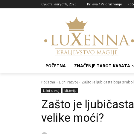
Субота, август 8, 2026
Prijava / Pridruživanje
Poč
POČETNA
ZNAČENJE TAROT KARATA
Početna
Lični razvoj
Zašto je ljubičasta boja simbol 
Lični razvoj
Misterije
Zašto je ljubičasta
velike moći?