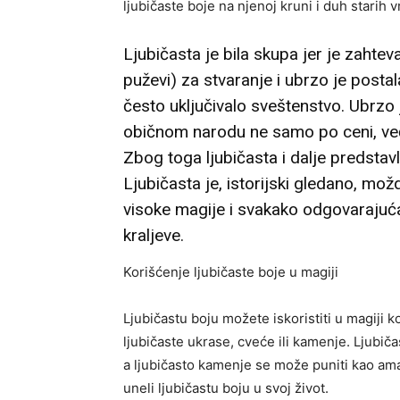
ljubičaste boje na njenoj kruni i duh stari
Ljubičasta je bila skupa jer je zahtev
puževi) za stvaranje i ubrzo je posta
često uključivalo sveštenstvo. Ubrzo 
običnom narodu ne samo po ceni, već 
Zbog toga ljubičasta i dalje predsta
Ljubičasta je, istorijski gledano, mo
visoke magije i svakako odgovarajuća
kraljeve.
Korišćenje ljubičaste boje u magiji
Ljubičastu boju možete iskoristiti u magiji ko
ljubičaste ukrase, cveće ili kamenje. Ljubič
a ljubičasto kamenje se može puniti kao ama
uneli ljubičastu boju u svoj život.