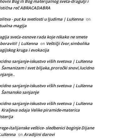
hovni Bog ili Bog materijalnog sveta-dragulji i
istična reč ABRACADABRA
litva - put ka svetlosti u ljudima | LuXenna
on
tualna magija
gija sveća-osnove rada koje nikako ne smete
boraviti! | LuXenna
Veštičji čvor,simbolika
on
gijskog kruga i evokacija
cidno sanjanje-iskustvo viših svetova | LuXenna
Šamanizam i svet biljaka,proročki snovi,lucidno
n
njanje..
cidno sanjanje-iskustvo viših svetova | LuXenna
Šamansko sanjanje
n
cidno sanjanje-iskustvo viših svetova | LuXenna
Kraljeva odaja Velike piramide-materica
n
sterija
rege-italijanske veštice- sledbenici boginje Dijane
 LuXenna
Aradijini darovi
on