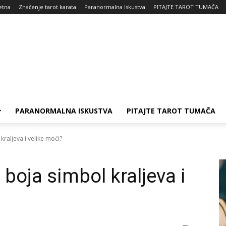
etna
Značenje tarot karata
Paranormalna Iskustva
PITAJTE TAROT TUMAČA
PARANORMALNA ISKUSTVA
PITAJTE TAROT TUMAČA
kraljeva i velike moći?
 boja simbol kraljeva i