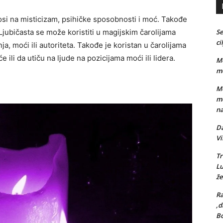
nosi na misticizam, psihičke sposobnosti i moć. Takođe
Ljubičasta se može koristiti u magijskim čarolijama
Se
ci
a, moći ili autoriteta. Takođe je koristan u čarolijama
e ili da utiču na ljude na pozicijama moći ili lidera.
Me
me
Me
me
na
Da
Vi
Tr
L
že
Ra
,d
Bo