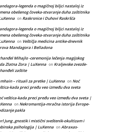
ndagora-legenda o magičnoj biljci nastaloj iz
mena obešenog čoveka-stvaranje duha zaštitnika
 LuXenna
Raskrsnice i Duhovi Raskršća
on
ndagora-legenda o magičnoj biljci nastaloj iz
mena obešenog čoveka-stvaranje duha zaštitnika
 LuXenna
Veštičja medicina antike-dnevnik
on
rova Mandagora i Belladona
hanđel Mihajlo -ceremonija lečenja magijskog
da Zlatna Zora | LuXenna
Kraljevske zvezde-
on
hanđeli zaštite
mhain – rituali za pretke | LuXenna
Noć
on
štica-kada preci pređu veo između dva sveta
ć veštica-kada preci pređu veo između dva sveta |
uXenna
Nekromantija-mračna istorija Evrope-
on
dizanje pakla
rl Jung ,gnostik i mistični sveštenik-okultizam i
binska psihologija | LuXenna
Abraxas-
on