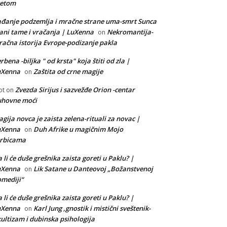
vetom
đanje podzemlja i mračne strane uma-smrt Sunca
ani tame i vračanja | LuXenna
Nekromantija-
on
ačna istorija Evrope-podizanje pakla
rbena -biljka " od krsta" koja štiti od zla |
uXenna
Zaštita od crne magije
on
Zvezda Sirijus i sazvežđe Orion -centar
ot
on
uhovne moći
gija novca je zaista zelena-rituali za novac |
uXenna
Duh Afrike u magičnim Mojo
on
orbicama
 li će duše grešnika zaista goreti u Paklu? |
uXenna
Lik Satane u Danteovoj „Božanstvenoj
on
mediji“
 li će duše grešnika zaista goreti u Paklu? |
uXenna
Karl Jung ,gnostik i mistični sveštenik-
on
ultizam i dubinska psihologija