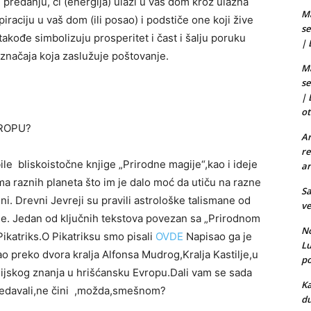
 predanju, či (energija) ulazi u vaš dom kroz ulazna
Ma
spiraciju u vaš dom (ili posao) i podstiče one koji žive
se
takođe simbolizuju prosperitet i čast i šalju poruku
|
značaja koja zaslužuje poštovanje.
Ma
se
|
ot
VROPU?
Ar
re
le bliskoistočne knjige „Prirodne magije“,kao i ideje
ar
ma raznih planeta što im je dalo moć da utiču na razne
Sa
i. Drevni Jevreji su pravili astrološke talismane od
ve
nje. Jedan od ključnih tekstova povezan sa „Prirodnom
No
ikatriks.O Pikatriksu smo pisali
OVDE
Napisao ga je
L
o preko dvora kralja Alfonsa Mudrog,Kralja Kastilje,u
po
ijskog znanja u hrišćansku Evropu.Dali vam se sada
Ka
posedavali,ne čini ,možda,smešnom?
du