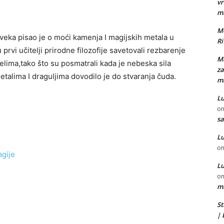
vr
m
Mo
 veka pisao je o moći kamenja I magijskih metala u
Ri
 prvi učitelji prirodne filozofije savetovali rezbarenje
Ma
elima,tako što su posmatrali kada je nebeska sila
za
metalima I draguljima dovodilo je do stvaranja čuda.
ma
Lu
o
sa
Lu
o
agije
Lu
o
mi
St
|