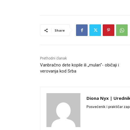
Share
Prethodni članak
Vanbračno dete kopile ili „mulan“- običaji i
verovanja kod Srba
Diona Nyx | Uredni
Posvećenik i praktičar zap