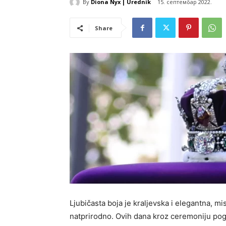
By
Diona Nyx | Urednik
15. септембар 2022.
Share
Ljubičasta boja je kraljevska i elegantna, mi
natprirodno. Ovih dana kroz ceremoniju pog