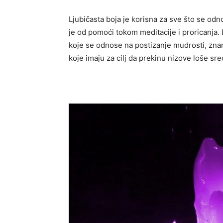
Ljubičasta boja je korisna za sve što se od
je od pomoći tokom meditacije i proricanja. 
koje se odnose na postizanje mudrosti, znanj
koje imaju za cilj da prekinu nizove loše sreć