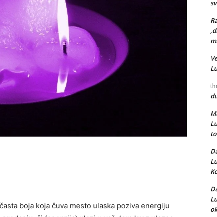
s
Ra
,d
mr
Ve
L
th
d
Ma
L
t
Da
L
Ko
Da
L
ičasta boja koja čuva mesto ulaska poziva energiju
ok