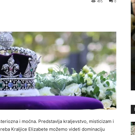
495
0
steriozna i moćna. Predstavlja kraljevstvo, misticizam i
reba Kraljice Elizabete možemo videti dominaciju