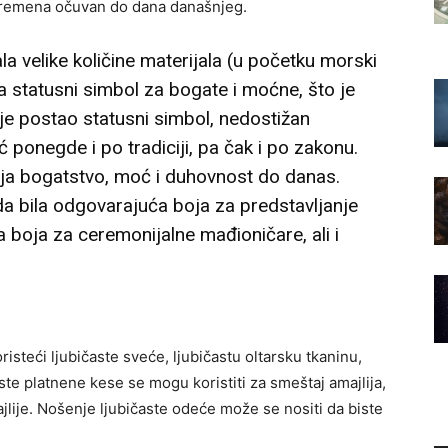
h vremena očuvan do dana današnjeg.
ala velike količine materijala (u početku morski
la statusni simbol za bogate i moćne, što je
je postao statusni simbol, nedostižan
ponegde i po tradiciji, pa čak i po zakonu.
vlja bogatstvo, moć i duhovnost do danas.
žda bila odgovarajuća boja za predstavljanje
 boja za ceremonijalne mađioničare, ali i
risteći ljubičaste sveće, ljubičastu oltarsku tkaninu,
aste platnene kese se mogu koristiti za smeštaj amajlija,
jlije. Nošenje ljubičaste odeće može se nositi da biste