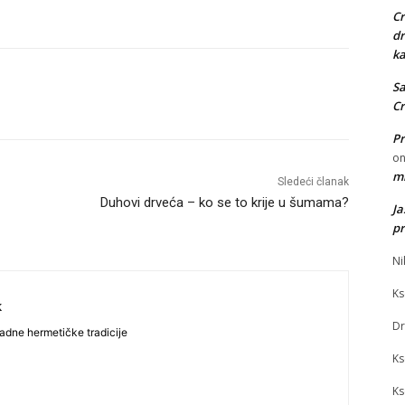
Cr
dr
ka
Sa
Cr
Pr
o
mi
Sledeći članak
Duhovi drveća – ko se to krije u šumama?
J
pr
Ni
Ks
k
Dr
adne hermetičke tradicije
Ks
Ks