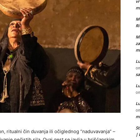
vr
m
Mo
Ri
Ma
za
ma
Lu
o
sa
Lu
o
Lu
o
mi
St
, ritualni čin duvanja ili očiglednog “naduvavanja” –
|
vanje nečistih sila. Ovaj gest se javlja u hrišćanskim