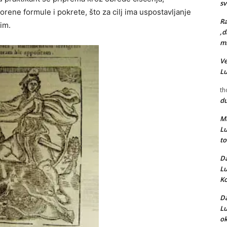
s
vorene formule i pokrete, što za cilj ima uspostavljanje
Ra
im.
,d
mr
Ve
L
th
d
Ma
L
t
Da
L
Ko
Da
L
ok