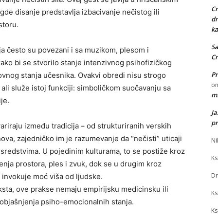
Cr
de disanje predstavlja izbacivanje nečistog ili
dr
storu.
ka
Sa
ja često su povezani i sa muzikom, plesom i
Cr
ako bi se stvorilo stanje intenzivnog psihofizičkog
Pr
ovnog stanja učesnika. Ovakvi obredi nisu strogo
o
, ali služe istoj funkciji: simboličkom suočavanju sa
mi
je.
J
pr
variraju između tradicija – od strukturiranih verskih
ova, zajedničko im je razumevanje da “nečisti” uticaji
Ni
im sredstvima. U pojedinim kulturama, to se postiže kroz
Ks
ćenja prostora, ples i zvuk, dok se u drugim kroz
Dr
 invokuje moć viša od ljudske.
teksta, ove prakse nemaju empirijsku medicinsku ili
Ks
i objašnjenja psiho-emocionalnih stanja.
Ks