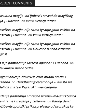
RECENT COMMENTS
ksualna magija -od ljubavi i strasti do magičnog
lja | LuXenna
Veliki Veštičji Ritual
on
sečeva magija -nije samo igranje golih veštica na
sečini | LuXenna
Veliki Veštičji Ritual
on
sečeva magija -nije samo igranje golih veštica na
sečini | LuXenna
Obučene u nebo-ritualna
on
gost
 li je pomračenje Meseca opasno? | LuXenna
on
le-vilinski narod Sidhe
agom običaja-deveruša čuva mladu od zla |
uXenna
Handfasting ceremonija – Sve što ste
on
leli da znate o Paganskim venčanjima
đanje podzemlja i mračne strane uma-smrt Sunca
ani tame i vračanja | LuXenna
Badnji dan i
on
žić-antropološki prikaz prelaska od htonskog ka