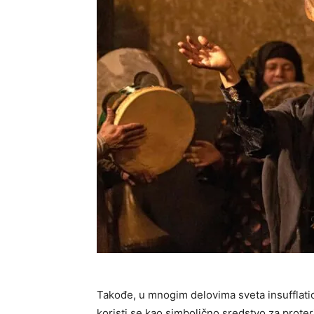
Takođe, u mnogim delovima sveta insufflation
koristi se kao simbolično sredstvo za proteri