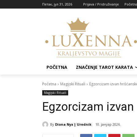
Петак, јул 31, 2026
Prijava / Pridruživanje
Početn
POČETNA
ZNAČENJE TAROT KARATA
Početna
Magijski Rituali
Egzorcizam izvan hrišćanske
Magijski Rituali
Egzorcizam izvan 
By
Diona Nyx | Urednik
10. јануар 2026.