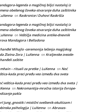
ndagora-legenda o magičnoj biljci nastaloj iz
mena obešenog čoveka-stvaranje duha zaštitnika
 LuXenna
Raskrsnice i Duhovi Raskršća
on
ndagora-legenda o magičnoj biljci nastaloj iz
mena obešenog čoveka-stvaranje duha zaštitnika
 LuXenna
Veštičja medicina antike-dnevnik
on
rova Mandagora i Belladona
hanđel Mihajlo -ceremonija lečenja magijskog
da Zlatna Zora | LuXenna
Kraljevske zvezde-
on
hanđeli zaštite
mhain – rituali za pretke | LuXenna
Noć
on
štica-kada preci pređu veo između dva sveta
ć veštica-kada preci pređu veo između dva sveta |
uXenna
Nekromantija-mračna istorija Evrope-
on
dizanje pakla
rl Jung ,gnostik i mistični sveštenik-okultizam i
binska psihologija | LuXenna
Abraxas-
on