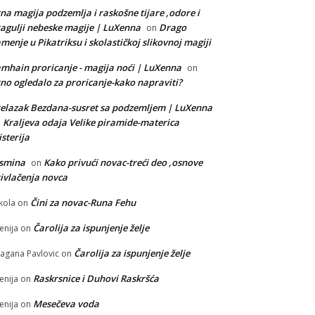
na magija podzemlja i raskošne tijare ,odore i
agulji nebeske magije | LuXenna
Drago
on
menje u Pikatriksu i skolastičkoj slikovnoj magiji
mhain proricanje - magija noći | LuXenna
on
no ogledalo za proricanje-kako napraviti?
elazak Bezdana-susret sa podzemljem | LuXenna
Kraljeva odaja Velike piramide-materica
n
sterija
asmina
Kako privući novac-treći deo ,osnove
on
ivlačenja novca
Čini za novac-Runa Fehu
kola
on
Čarolija za ispunjenje želje
enija
on
Čarolija za ispunjenje želje
agana Pavlovic
on
Raskrsnice i Duhovi Raskršća
enija
on
Mesečeva voda
enija
on