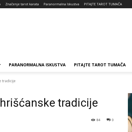
a
Značenje tarot karata
Paranormalna Iskustva
PITAJTE TAROT TUMAČA
PARANORMALNA ISKUSTVA
PITAJTE TAROT TUMAČA
 tradicije
hrišćanske tradicije
84
0