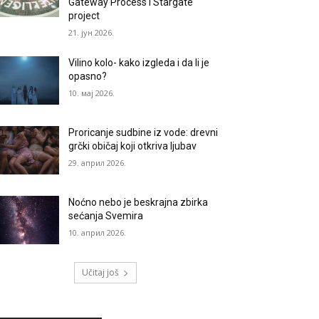
Gateway Process i Stargate
project
21. јун 2026.
Vilino kolo- kako izgleda i da li je
opasno?
10. мај 2026.
Proricanje sudbine iz vode: drevni
grčki običaj koji otkriva ljubav
29. април 2026.
Noćno nebo je beskrajna zbirka
sećanja Svemira
10. април 2026.
Učitaj još