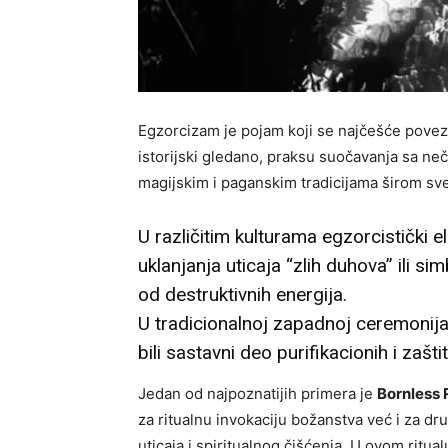
Egzorcizam je pojam koji se najčešće povezu
istorijski gledano, praksu suočavanja sa ne
magijskim i paganskim tradicijama širom sve
U različitim kulturama egzorcistički e
uklanjanja uticaja “zlih duhova” ili s
od destruktivnih energija.
U tradicionalnoj zapadnoj ceremonijal
bili sastavni deo purifikacionih i zaštit
Jedan od najpoznatijih primera je
Bornless 
za ritualnu invokaciju božanstva već i za dr
uticaja i spiritualnog čišćenja. U ovom ritu