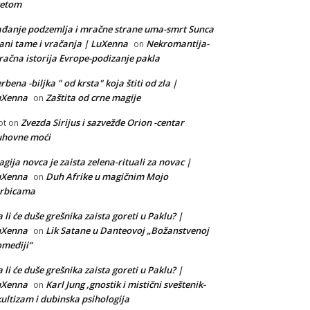
vetom
đanje podzemlja i mračne strane uma-smrt Sunca
ani tame i vračanja | LuXenna
Nekromantija-
on
ačna istorija Evrope-podizanje pakla
rbena -biljka " od krsta" koja štiti od zla |
uXenna
Zaštita od crne magije
on
Zvezda Sirijus i sazvežđe Orion -centar
ot
on
uhovne moći
gija novca je zaista zelena-rituali za novac |
uXenna
Duh Afrike u magičnim Mojo
on
orbicama
 li će duše grešnika zaista goreti u Paklu? |
uXenna
Lik Satane u Danteovoj „Božanstvenoj
on
mediji“
 li će duše grešnika zaista goreti u Paklu? |
uXenna
Karl Jung ,gnostik i mistični sveštenik-
on
ultizam i dubinska psihologija