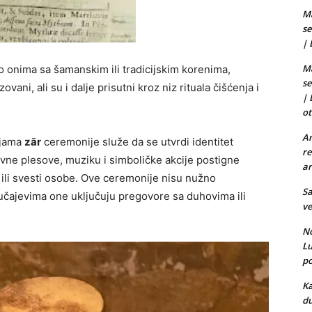
Ma
se
|
Ma
 onima sa šamanskim ili tradicijskim korenima,
se
vani, ali su i dalje prisutni kroz niz rituala čišćenja i
|
ot
Ar
cijama
zār
ceremonije služe da se utvrdi identitet
re
ovne plesove, muziku i simboličke akcije postigne
ar
a ili svesti osobe. Ove ceremonije nisu nužno
Sa
učajevima one uključuju pregovore sa duhovima ili
ve
No
L
po
Ka
du