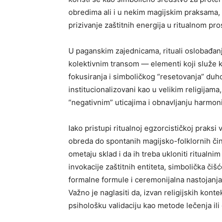
obredima ali i u nekim magijskim praksama, g
prizivanje zaštitnih energija u ritualnom pro
U paganskim zajednicama, rituali oslobađan
kolektivnim transom — elementi koji služe k
fokusiranja i simboličkog “resetovanja” duh
institucionalizovani kao u velikim religijama
“negativnim” uticajima i obnavljanju harmoni
Iako pristupi ritualnoj egzorcističkoj praksi 
obreda do spontanih magijsko-folklornih čin
ometaju sklad i da ih treba ukloniti ritualn
invokacije zaštitnih entiteta, simbolička čiš
formalne formule i ceremonijalna nastojanja
Važno je naglasiti da, izvan religijskih kon
psihološku validaciju kao metode lečenja il