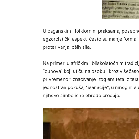
U paganskim i folklornim praksama, posebno
egzorcistički aspekti često su manje formalizo
proterivanja loših sila.
Na primer, u afričkim i bliskoistočnim tradi
“duhova” koji utiču na osobu i kroz višečas
privremeno “izbacivanje” tog entiteta iz tel
jednostran pokušaj “isanacije”; u mnogim sl
njihove simbolične obrede predaje.