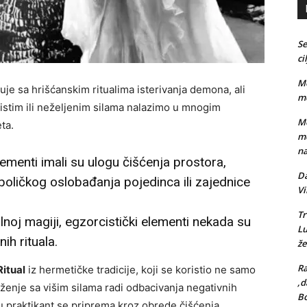
Se
ci
Me
je sa hrišćanskim ritualima isterivanja demona, ali
me
čistim ili neželjenim silama nalazimo u mnogim
Me
ta.
me
na
lementi imali su ulogu čišćenja prostora,
Da
imboličkog oslobađanja pojedinca ili zajednice
Vi
Tr
noj magiji, egzorcistički elementi nekada su
L
nih rituala.
že
Ra
Ritual
iz hermetičke tradicije, koji se koristio ne samo
,d
uženje sa višim silama radi odbacivanja negativnih
Bo
alu praktikant se priprema kroz obrede čišćenja,