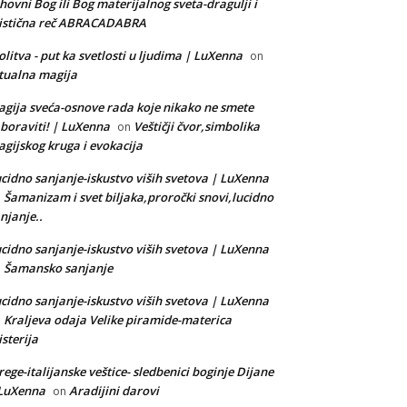
hovni Bog ili Bog materijalnog sveta-dragulji i
istična reč ABRACADABRA
litva - put ka svetlosti u ljudima | LuXenna
on
tualna magija
gija sveća-osnove rada koje nikako ne smete
boraviti! | LuXenna
Veštičji čvor,simbolika
on
gijskog kruga i evokacija
cidno sanjanje-iskustvo viših svetova | LuXenna
Šamanizam i svet biljaka,proročki snovi,lucidno
n
njanje..
cidno sanjanje-iskustvo viših svetova | LuXenna
Šamansko sanjanje
n
cidno sanjanje-iskustvo viših svetova | LuXenna
Kraljeva odaja Velike piramide-materica
n
sterija
rege-italijanske veštice- sledbenici boginje Dijane
 LuXenna
Aradijini darovi
on