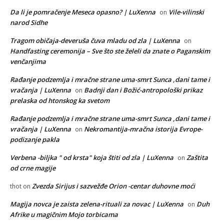
Da li je pomračenje Meseca opasno? | LuXenna
Vile-vilinski
on
narod Sidhe
Tragom običaja-deveruša čuva mladu od zla | LuXenna
on
Handfasting ceremonija – Sve što ste želeli da znate o Paganskim
venčanjima
Rađanje podzemlja i mračne strane uma-smrt Sunca ,dani tame i
vračanja | LuXenna
Badnji dan i Božić-antropološki prikaz
on
prelaska od htonskog ka svetom
Rađanje podzemlja i mračne strane uma-smrt Sunca ,dani tame i
vračanja | LuXenna
Nekromantija-mračna istorija Evrope-
on
podizanje pakla
Verbena -biljka " od krsta" koja štiti od zla | LuXenna
Zaštita
on
od crne magije
Zvezda Sirijus i sazvežđe Orion -centar duhovne moći
thot
on
Magija novca je zaista zelena-rituali za novac | LuXenna
Duh
on
Afrike u magičnim Mojo torbicama