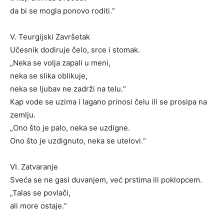
da bi se mogla ponovo roditi.“
V. Teurgijski Završetak
Učesnik dodiruje čelo, srce i stomak.
„Neka se volja zapali u meni,
neka se slika oblikuje,
neka se ljubav ne zadrži na telu.“
Kap vode se uzima i lagano prinosi čelu ili se prosipa na
zemlju.
„Ono što je palo, neka se uzdigne.
Ono što je uzdignuto, neka se utelovi.“
VI. Zatvaranje
Sveća se ne gasi duvanjem, već prstima ili poklopcem.
„Talas se povlači,
ali more ostaje.“