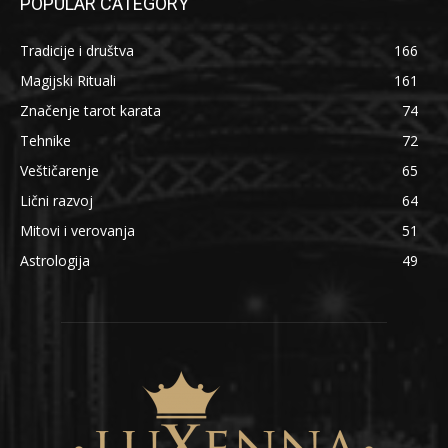
POPULAR CATEGORY
Tradicije i društva
166
Magijski Rituali
161
Značenje tarot karata
74
Tehnike
72
Veštičarenje
65
Lični razvoj
64
Mitovi i verovanja
51
Astrologija
49