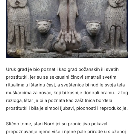
Uruk grad je bio poznat i kao grad božanskih ili svetih
prostitutki, jer su se seksualni činovi smatrali svetim
ritualima u Ištarinu čast, a sveštenice bi nudile svoja tela
muškarcima za novac, koji bi kasnije donirali hramu. Iz tog
razloga, Ištar je bila poznata kao zaštitnica bordela i
prostitutki i bila je simbol ljubavi, plodnosti i reprodukcije.
Slično tome, stari Nordijci su pronicljivo pokazali
prepoznavanje njene više i njene pale prirode u složenoj