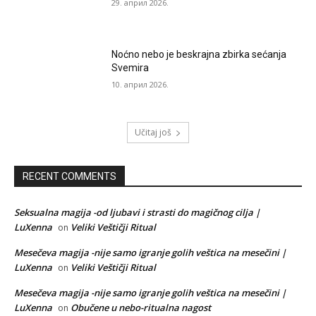
29. април 2026.
Noćno nebo je beskrajna zbirka sećanja
Svemira
10. април 2026.
Učitaj još
RECENT COMMENTS
Seksualna magija -od ljubavi i strasti do magičnog cilja |
LuXenna
Veliki Veštičji Ritual
on
Mesečeva magija -nije samo igranje golih veštica na mesečini |
LuXenna
Veliki Veštičji Ritual
on
Mesečeva magija -nije samo igranje golih veštica na mesečini |
LuXenna
Obučene u nebo-ritualna nagost
on