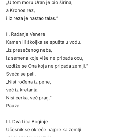
„U tom moru Uran je bio širina,
a Kronos rez,
i iz reza je nastao talas.“
II. Rađanje Venere
Kamen ili školjka se spušta u vodu.
„Iz presečenog neba,
iz semena koje više ne pripada ocu,
uzdiže se Ona koja ne pripada zemlji.“
Sveća se pali.
„Nisi rođena iz pene,
već iz kretanja.
Nisi ćerka, već prag.“
Pauza.
III. Dva Lica Boginje
Učesnik se okreće najpre ka zemlji.