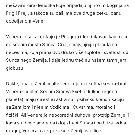
mešavini karakteristika koje pripadaju njihovim boginjama
Frig i Freji, a takođe su dali ime ove druge petku, danu
dodeljenom Veneri.
Venera je sol alter koju je Pitagora identifikovao kao treće
od sedam mesta Sunca. Ona je najsjajnija planeta na
nebesima, koja prima dvostruko više toplote i svetlosti od
Sunca nego Zemlja, i daje jednu trećinu našem tamnijem
globusu.
Dakle, ona je Zemljin alter ego, njena okultna sestra-brat,
Venera-Lucifer. Sedam Sinova Svetlosti (kao regenti
planeta) imaju direktnu astralnu i psihičku komunikaciju
sa Zemljom i njenim Vodičima i Čuvarima, moralno i
fizički. Ali Venera je neposredni duhovni prototip Zemlje, i
kada su dve planete na istoj strani Sunca i najbliže jedna
drugoj, Venera uvek pokazuje Zemlji isto lice.