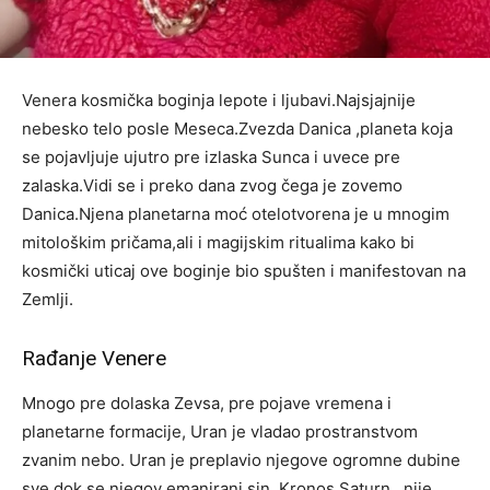
Venera kosmička boginja lepote i ljubavi.Najsjajnije
nebesko telo posle Meseca.Zvezda Danica ,planeta koja
se pojavljuje ujutro pre izlaska Sunca i uvece pre
zalaska.Vidi se i preko dana zvog čega je zovemo
Danica.Njena planetarna moć otelotvorena je u mnogim
mitološkim pričama,ali i magijskim ritualima kako bi
kosmički uticaj ove boginje bio spušten i manifestovan na
Zemlji.
Rađanje Venere
Mnogo pre dolaska Zevsa, pre pojave vremena i
planetarne formacije, Uran je vladao prostranstvom
zvanim nebo. Uran je preplavio njegove ogromne dubine
sve dok se njegov emanirani sin, Kronos Saturn , nije