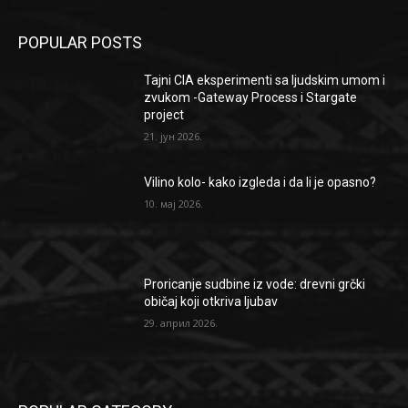
POPULAR POSTS
Tajni CIA eksperimenti sa ljudskim umom i
zvukom -Gateway Process i Stargate
project
21. јун 2026.
Vilino kolo- kako izgleda i da li je opasno?
10. мај 2026.
Proricanje sudbine iz vode: drevni grčki
običaj koji otkriva ljubav
29. април 2026.