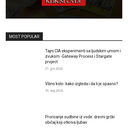
MOST POPULAR
Tajni CIA eksperimenti sa ljudskim umom i
zvukom -Gateway Process i Stargate
project
21. јун 2026.
Vilino kolo- kako izgleda i da li je opasno?
10. мај 2026.
Proricanje sudbine iz vode: drevni grčki
običaj koji otkriva ljubav