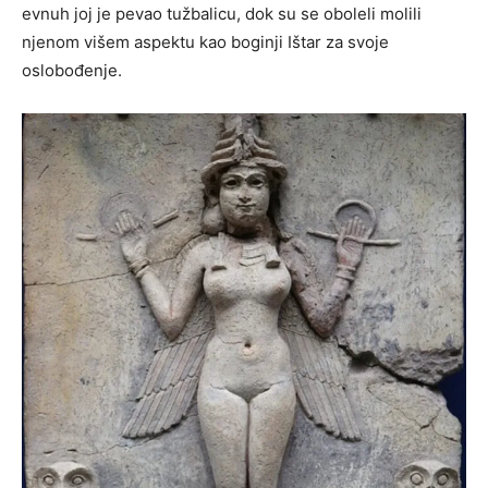
evnuh joj je pevao tužbalicu, dok su se oboleli molili
njenom višem aspektu kao boginji Ištar za svoje
oslobođenje.