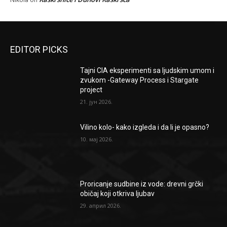
EDITOR PICKS
Tajni CIA eksperimenti sa ljudskim umom i
zvukom -Gateway Process i Stargate
project
21. јун 2026.
Vilino kolo- kako izgleda i da li je opasno?
10. мај 2026.
Proricanje sudbine iz vode: drevni grčki
običaj koji otkriva ljubav
29. април 2026.