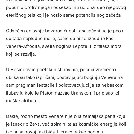
pobunio protiv njega i odsekao mu ud,onaj deo njegovog
eteričnog tela koji je nosio seme potencijalnog začeća.
Odsečen od svoje bezgraničnosti, osakaćeni ud je pao u
do tada neplodno more, samo da bi se iznedrio kao
Venera-Afrodita, svetla boginja Lepote, f iz talasa mora
koji se razvija.
U Hesiodovim poetskim stihovima, počeci vremena i
oblika su tako ispričani, postavljajući boginju Veneru na
sam prag manifestacije i poistovećujući je sa nebeskom
ljubavlju koju je Platon nazvao Uranskom i pripisao joj
muške atribute.
Dakle, rodno mesto Venere nije bila zemaljska pena koju
je iznedrio Zevs, već spiralni talas kosmičke energije koji
izbija na novoj fazi bića. Upravo je kao boginju