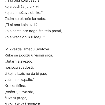
„Ti si ona koja vezuje,
koja budi želju u krvi,
koja umnožava oblike.“
Zatim se okreće ka nebu.
„Ti si ona koja uzdiže,
koja pamti pre nego što telo pamti,
koja vraća oblik u ideju.“
IV. Zvezda između Svetova
Ruke se podižu u visinu srca.
„Jutarnja zvezdo,
nosiocu svetlosti,
ti koji silaziš ne da bi pao,
već da bi zapalio.“
Kratka tišina.
„Večernja zvezdo,
čuvaru praga,
ti koji skrivaš svetlost