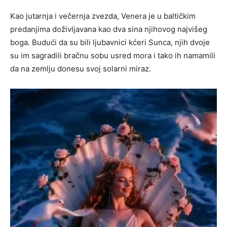
Kao jutarnja i večernja zvezda, Venera je u baltičkim
predanjima doživljavana kao dva sina njihovog najvišeg
boga. Budući da su bili ljubavnici kćeri Sunca, njih dvoje
su im sagradili bračnu sobu usred mora i tako ih namamili
da na zemlju donesu svoj solarni miraz.