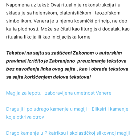
Napomena uz tekst: Ovaj ritual nije rekonstrukcija i u
skladu je sa helenskom, platonističkom i teozofskom
simbolikom. Venera je u njemu kosmički princip, ne deo
kulta plodnosti. Može se čitati kao liturgijski dodatak, kao
ritualna fikcija ili kao inicijacijsk
a forme
Tekstovi na sajtu su zaštićeni Zakonom
o
autorskim
pravima! Izričito je Zabranjeno
preuzimanje tekstova
bez
navođenja linka ovog sajta
,
kao
i
obrada tekstova
sa sajta korišćenjem delova tekstova!
Magija za lepotu -zaboravljena umetnost Venere
Dragulji i poludrago kamenje u magiji – Eliksiri i kamenje
koje otkriva otrov
Drago kamenje u Pikatriksu i skolastičkoj slikovnoj magiji