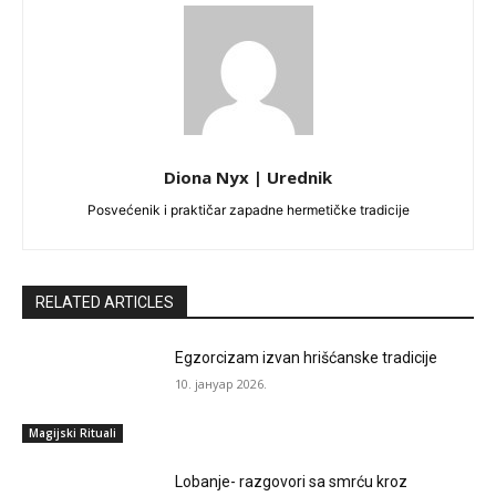
Diona Nyx | Urednik
Posvećenik i praktičar zapadne hermetičke tradicije
RELATED ARTICLES
Egzorcizam izvan hrišćanske tradicije
10. јануар 2026.
Magijski Rituali
Lobanje- razgovori sa smrću kroz