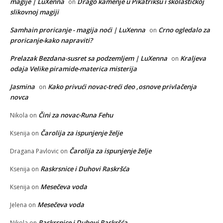
magije | LuXenna
Drago kamenje u Pikatriksu i skolastičkoj
on
slikovnoj magiji
Samhain proricanje - magija noći | LuXenna
Crno ogledalo za
on
proricanje-kako napraviti?
Prelazak Bezdana-susret sa podzemljem | LuXenna
Kraljeva
on
odaja Velike piramide-materica misterija
Jasmina
Kako privući novac-treći deo ,osnove privlačenja
on
novca
Čini za novac-Runa Fehu
Nikola
on
Čarolija za ispunjenje želje
Ksenija
on
Čarolija za ispunjenje želje
Dragana Pavlovic
on
Raskrsnice i Duhovi Raskršća
Ksenija
on
Mesečeva voda
Ksenija
on
Mesečeva voda
Jelena
on
Raskrsnice i Duhovi Raskršća
Nikola
on