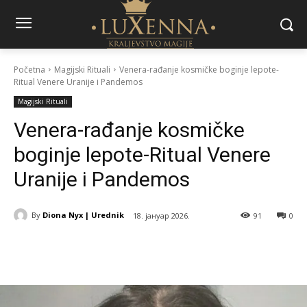
Početna
Magijski Rituali
Venera-rađanje kosmičke boginje lepote-
Ritual Venere Uranije i Pandemos
Magijski Rituali
Venera-rađanje kosmičke
boginje lepote-Ritual Venere
Uranije i Pandemos
By
Diona Nyx | Urednik
18. јануар 2026.
91
0