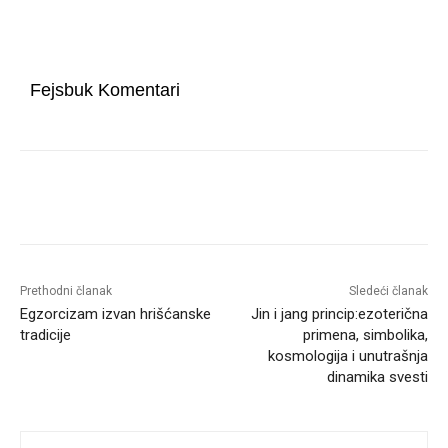
Fejsbuk Komentari
Prethodni članak
Sledeći članak
Egzorcizam izvan hrišćanske
Jin i jang princip:ezoterična
tradicije
primena, simbolika,
kosmologija i unutrašnja
dinamika svesti