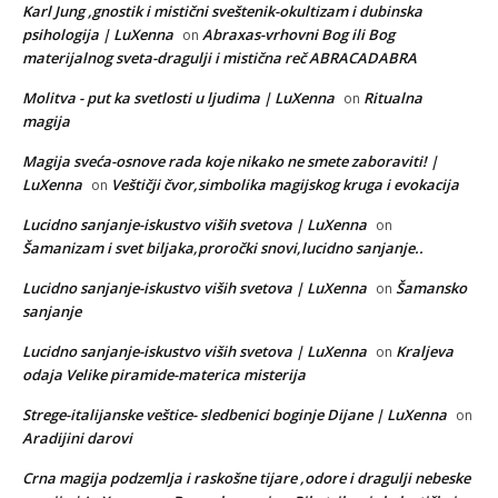
Karl Jung ,gnostik i mistični sveštenik-okultizam i dubinska
psihologija | LuXenna
Abraxas-vrhovni Bog ili Bog
on
materijalnog sveta-dragulji i mistična reč ABRACADABRA
Molitva - put ka svetlosti u ljudima | LuXenna
Ritualna
on
magija
Magija sveća-osnove rada koje nikako ne smete zaboraviti! |
LuXenna
Veštičji čvor,simbolika magijskog kruga i evokacija
on
Lucidno sanjanje-iskustvo viših svetova | LuXenna
on
Šamanizam i svet biljaka,proročki snovi,lucidno sanjanje..
Lucidno sanjanje-iskustvo viših svetova | LuXenna
Šamansko
on
sanjanje
Lucidno sanjanje-iskustvo viših svetova | LuXenna
Kraljeva
on
odaja Velike piramide-materica misterija
Strege-italijanske veštice- sledbenici boginje Dijane | LuXenna
on
Aradijini darovi
Crna magija podzemlja i raskošne tijare ,odore i dragulji nebeske