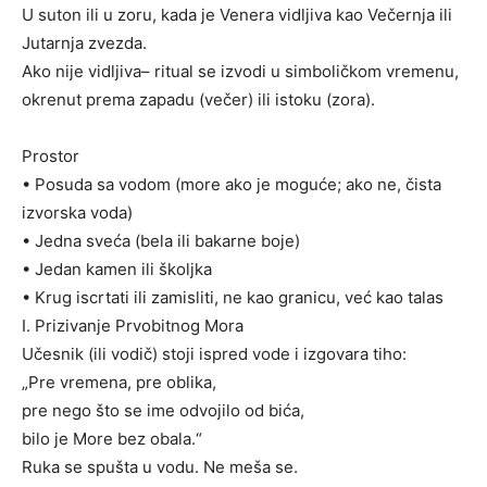
U suton ili u zoru, kada je Venera vidljiva kao Večernja ili
Jutarnja zvezda.
Ako nije vidljiva– ritual se izvodi u simboličkom vremenu,
okrenut prema zapadu (večer) ili istoku (zora).
Prostor
• Posuda sa vodom (more ako je moguće; ako ne, čista
izvorska voda)
• Jedna sveća (bela ili bakarne boje)
• Jedan kamen ili školjka
• Krug iscrtati ili zamisliti, ne kao granicu, već kao talas
I. Prizivanje Prvobitnog Mora
Učesnik (ili vodič) stoji ispred vode i izgovara tiho:
„Pre vremena, pre oblika,
pre nego što se ime odvojilo od bića,
bilo je More bez obala.“
Ruka se spušta u vodu. Ne meša se.