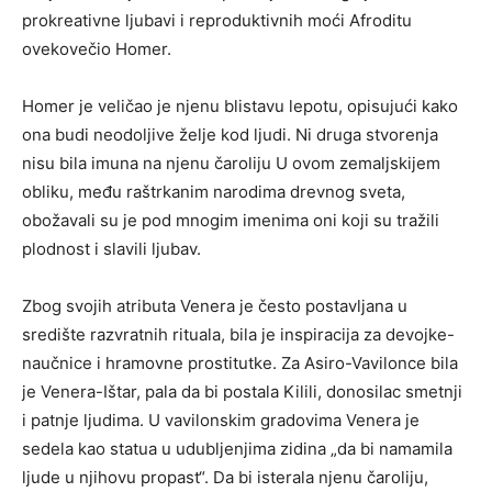
prokreativne ljubavi i reproduktivnih moći Afroditu
ovekovečio Homer.
Homer je veličao je njenu blistavu lepotu, opisujući kako
ona budi neodoljive želje kod ljudi. Ni druga stvorenja
nisu bila imuna na njenu čaroliju U ovom zemaljskijem
obliku, među raštrkanim narodima drevnog sveta,
obožavali su je pod mnogim imenima oni koji su tražili
plodnost i slavili ljubav.
Zbog svojih atributa Venera je često postavljana u
središte razvratnih rituala, bila je inspiracija za devojke-
naučnice i hramovne prostitutke. Za Asiro-Vavilonce bila
je Venera-Ištar, pala da bi postala Kilili, donosilac smetnji
i patnje ljudima. U vavilonskim gradovima Venera je
sedela kao statua u udubljenjima zidina „da bi namamila
ljude u njihovu propast“. Da bi isterala njenu čaroliju,