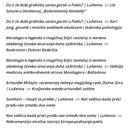
Da li će duše grešnika zaista goreti u Paklu? | LuXenna
Lik
on
Satane u Danteovoj „Božanstvenoj Komediji“
Da li će duše grešnika zaista goreti u Paklu? | LuXenna
Karl
on
Jung ,gnostik i mistični sveštenik-okultizam i dubinska psihologija
Mandagora-legenda o magičnoj biljci nastaloj iz semena
obešenog čoveka-stvaranje duha zaštitnika | LuXenna
on
Raskrsnice i Duhovi Raskršća
Mandagora-legenda o magičnoj biljci nastaloj iz semena
obešenog čoveka-stvaranje duha zaštitnika | LuXenna
Veštičja
on
medicina antike-dnevnik otrova Mandagora i Belladona
Arhanđel Mihajlo -ceremonija lečenja magijskog reda Zlatna Zora
| LuXenna
Kraljevske zvezde-arhanđeli zaštite
on
Samhain – rituali za pretke | LuXenna
Noć veštica-kada preci
on
pređu veo između dva sveta
Noć veštica-kada preci pređu veo između dva sveta | LuXenna
on
Nekromantija-mračna istorija Evrope-podizanje pakla