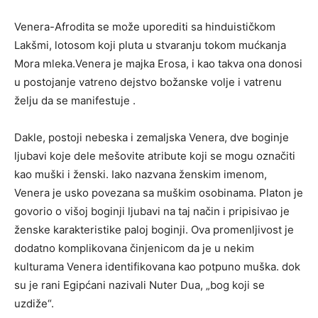
Venera-Afrodita se može uporediti sa hinduističkom
Lakšmi, lotosom koji pluta u stvaranju tokom mućkanja
Mora mleka.Venera je majka Erosa, i kao takva ona donosi
u postojanje vatreno dejstvo božanske volje i vatrenu
želju da se manifestuje .
Dakle, postoji nebeska i zemaljska Venera, dve boginje
ljubavi koje dele mešovite atribute koji se mogu označiti
kao muški i ženski. Iako nazvana ženskim imenom,
Venera je usko povezana sa muškim osobinama. Platon je
govorio o višoj boginji ljubavi na taj način i pripisivao je
ženske karakteristike paloj boginji. Ova promenljivost je
dodatno komplikovana činjenicom da je u nekim
kulturama Venera identifikovana kao potpuno muška. dok
su je rani Egipćani nazivali Nuter Dua, „bog koji se
uzdiže“.