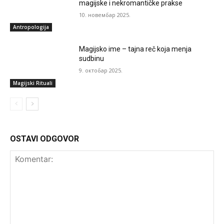
magijske i nekromantičke prakse
10. новембар 2025.
Antropologija
Magijsko ime – tajna reč koja menja
sudbinu
9. октобар 2025.
Magijski Rituali
OSTAVI ODGOVOR