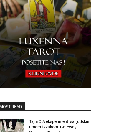
MOST READ
Tajni CIA eksperimenti sa ljudskim
umom i zvukom -Gateway