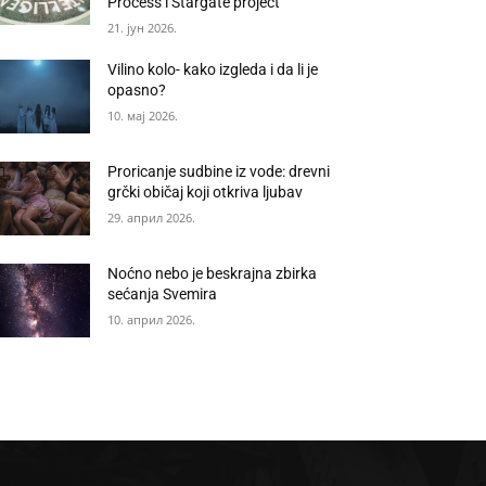
Process i Stargate project
21. јун 2026.
Vilino kolo- kako izgleda i da li je
opasno?
10. мај 2026.
Proricanje sudbine iz vode: drevni
grčki običaj koji otkriva ljubav
29. април 2026.
Noćno nebo je beskrajna zbirka
sećanja Svemira
10. април 2026.