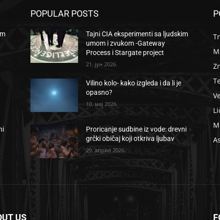
POPULAR POSTS
P
im
Tajni CIA eksperimenti sa ljudskim
Tr
umom i zvukom -Gateway
Ma
Process i Stargate project
21. јун 2026.
Zn
T
Vilino kolo- kako izgleda i da li je
opasno?
Ve
10. мај 2026.
Li
Mi
ni
Proricanje sudbine iz vode: drevni
grčki običaj koji otkriva ljubav
As
29. април 2026.
OUT US
F