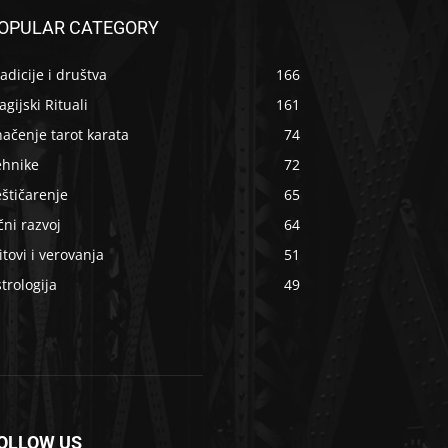
OPULAR CATEGORY
adicije i društva
166
gijski Rituali
161
ačenje tarot karata
74
ehnike
72
štičarenje
65
čni razvoj
64
tovi i verovanja
51
trologija
49
OLLOW US