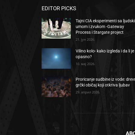
EDITOR PICKS
Tajni CIA eksperimenti sa ljudsk
umom i zvukom -Gateway
Process i Stargate project
21. јун 2026.
Vilino kolo- kako izgleda i da li je
opasno?
10. мај 2026.
Proricanje sudbine iz vode: drev
grčki običaj koji otkriva ljubav
29. април 2026.
AB