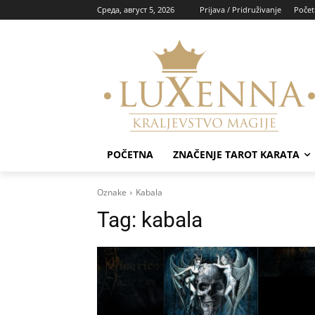
Cреда, август 5, 2026
Prijava / Pridruživanje
Počet
POČETNA
ZNAČENJE TAROT KARATA
Oznake
Kabala
Tag:
kabala