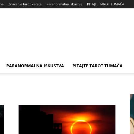
na
Značenje tarot karata
Paranormalna Iskustva
PITAJTE TAROT TUMAČA
PARANORMALNA ISKUSTVA
PITAJTE TAROT TUMAČA