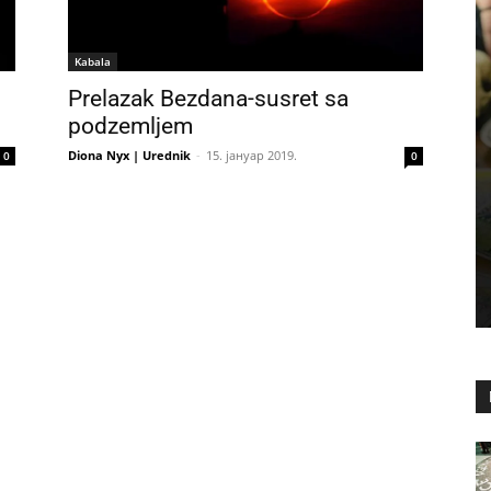
Kabala
Prelazak Bezdana-susret sa
podzemljem
Diona Nyx | Urednik
-
15. јануар 2019.
0
0