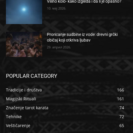
Vilino kolo- kako izgleda i da li je opasno?
10. мај 2026.
Proricanje sudbine iz vode: drevni grčki
običaj koji otkriva ljubav
29. април 2026.
POPULAR CATEGORY
Tradicije i društva
166
Magijski Rituali
161
Značenje tarot karata
74
Tehnike
72
Veštičarenje
65