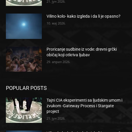
21. јун 2026.
Vilino kolo- kako izgleda i da li je opasno?
10. мај 2026.
Proricanje sudbine iz vode: drevni grčki
običaj koji otkriva ljubav
29. април 2026.
POPULAR POSTS
Tajni CIA eksperimenti sa ljudskim umom i
zvukom -Gateway Process i Stargate
project
21. јун 2026.