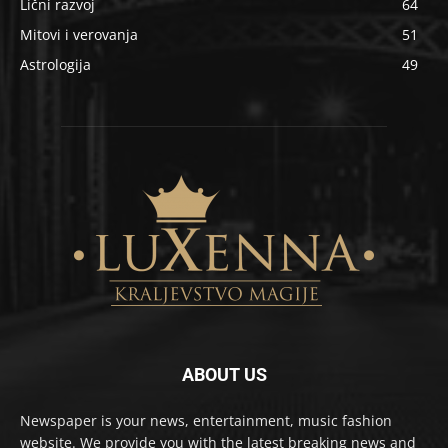
Lični razvoj
64
Mitovi i verovanja
51
Astrologija
49
ABOUT US
Newspaper is your news, entertainment, music fashion
website. We provide you with the latest breaking news and