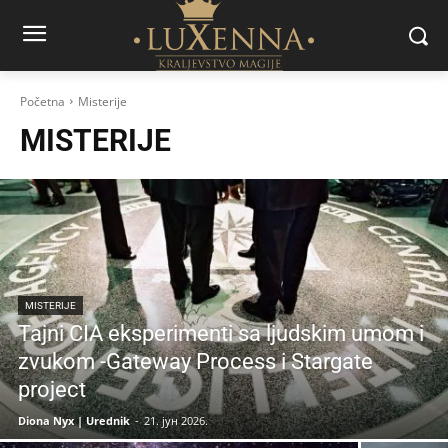
Početna
Misterije
MISTERIJE
MISTERIJE
Tajni CIA eksperimenti sa ljudskim umom i
zvukom -Gateway Process i Stargate
project
Diona Nyx | Urednik
-
21. јун 2026.