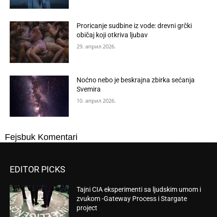
Proricanje sudbine iz vode: drevni grčki
običaj koji otkriva ljubav
29. април 2026.
Noćno nebo je beskrajna zbirka sećanja
Svemira
10. април 2026.
Fejsbuk Komentari
EDITOR PICKS
Tajni CIA eksperimenti sa ljudskim umom i
zvukom -Gateway Process i Stargate
project