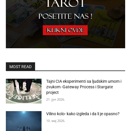
MOST READ
Tajni CIA eksperimenti sa ljudskim umom i
zvukom -Gateway Process i Stargate
project
21. јун 2026.
Vilino kolo- kako izgleda i da li je opasno?
10. мај 2026.