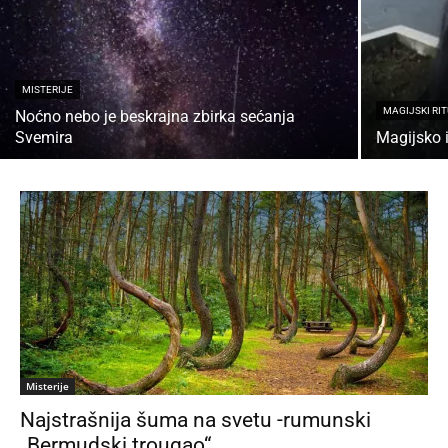
MISTERIJE
MAGIJSKI RIT
Noćno nebo je beskrajna zbirka sećanja
Svemira
Magijsko 
Misterije
Najstrašnija šuma na svetu -rumunski
„Bermudski trougao“