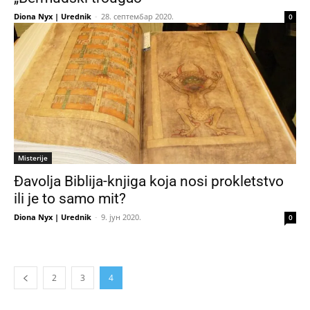
Diona Nyx | Urednik
-
28. септембар 2020.
0
Misterije
Đavolja Biblija-knjiga koja nosi prokletstvo
ili je to samo mit?
Diona Nyx | Urednik
-
9. јун 2020.
0
2
3
4