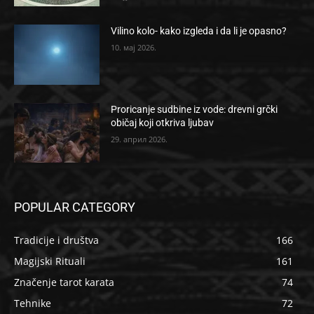
Vilino kolo- kako izgleda i da li je opasno?
10. мај 2026.
Proricanje sudbine iz vode: drevni grčki
običaj koji otkriva ljubav
29. април 2026.
POPULAR CATEGORY
Tradicije i društva
166
Magijski Rituali
161
Značenje tarot karata
74
Tehnike
72