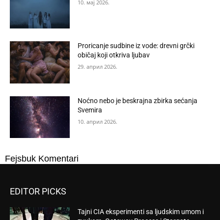
10. мај 2026.
Proricanje sudbine iz vode: drevni grčki
običaj koji otkriva ljubav
29. април 2026.
Noćno nebo je beskrajna zbirka sećanja
Svemira
10. април 2026.
Fejsbuk Komentari
EDITOR PICKS
Tajni CIA eksperimenti sa ljudskim umom i