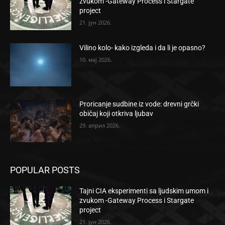
zvukom -Gateway Process i Stargate
project
21. јун 2026.
Vilino kolo- kako izgleda i da li je opasno?
10. мај 2026.
Proricanje sudbine iz vode: drevni grčki
običaj koji otkriva ljubav
29. април 2026.
POPULAR POSTS
Tajni CIA eksperimenti sa ljudskim umom i
zvukom -Gateway Process i Stargate
project
21. јун 2026.