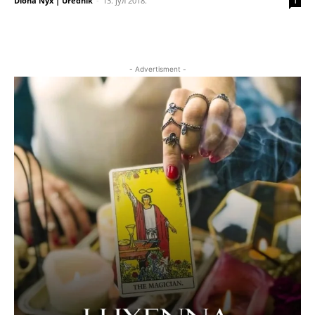
Diona Nyx | Urednik
-
13. јул 2018.
1
- Advertisment -