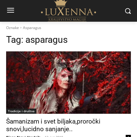
Oznake
Asparagus
Tag:
asparagus
Tradicije i društva
Šamanizam i svet biljaka,proročki
snovi,lucidno sanjanje..