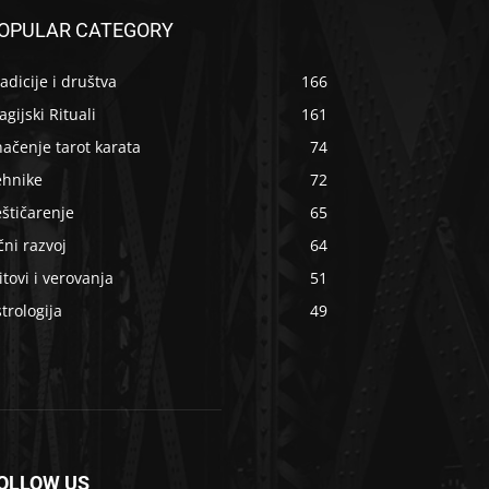
OPULAR CATEGORY
adicije i društva
166
gijski Rituali
161
ačenje tarot karata
74
ehnike
72
štičarenje
65
čni razvoj
64
tovi i verovanja
51
trologija
49
OLLOW US