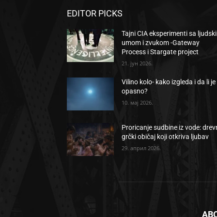
EDITOR PICKS
Tajni CIA eksperimenti sa ljudsk
umom i zvukom -Gateway
Process i Stargate project
21. јун 2026.
Vilino kolo- kako izgleda i da li je
opasno?
10. мај 2026.
Proricanje sudbine iz vode: drev
grčki običaj koji otkriva ljubav
29. април 2026.
AB