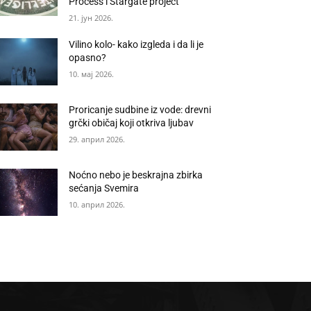
Process i Stargate project
21. јун 2026.
Vilino kolo- kako izgleda i da li je
opasno?
10. мај 2026.
Proricanje sudbine iz vode: drevni
grčki običaj koji otkriva ljubav
29. април 2026.
Noćno nebo je beskrajna zbirka
sećanja Svemira
10. април 2026.