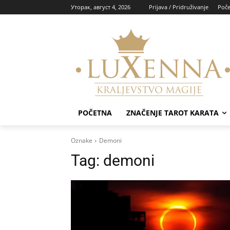
Уторак, август 4, 2026
Prijava / Pridruživanje
Poče
POČETNA
ZNAČENJE TAROT KARATA
Oznake
Demoni
Tag:
demoni