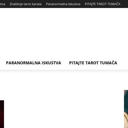
tna
Značenje tarot karata
Paranormalna Iskustva
PITAJTE TAROT TUMAČA
PARANORMALNA ISKUSTVA
PITAJTE TAROT TUMAČA