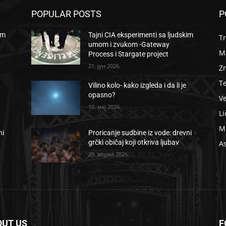
POPULAR POSTS
P
im
Tajni CIA eksperimenti sa ljudskim
Tr
umom i zvukom -Gateway
Ma
Process i Stargate project
21. јун 2026.
Zn
T
Vilino kolo- kako izgleda i da li je
opasno?
Ve
10. мај 2026.
Li
Mi
ni
Proricanje sudbine iz vode: drevni
grčki običaj koji otkriva ljubav
As
29. април 2026.
OUT US
F