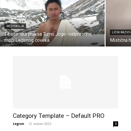
MEDITACIJA
LIČNI RAZVO
Tibetanska praksa Tumo Joge -natprirodne
moći Ledenog čoveka
Mistična 
Category Template – Default PRO
Legion
-
12. април 2025.
0