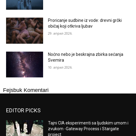
Proricanje sudbine iz vode: drevni grčki
običaj koji otkriva ljubav
29. април 2026.
Noćno nebo je beskrajna zbirka sećanja
Svemira
10. април 2026.
Fejsbuk Komentari
EDITOR PICKS
Tajni CIA eksperimenti sa ljudskim umom i
zvukom -Gateway Process i Stargate
project