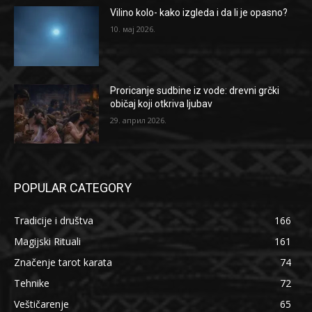
Vilino kolo- kako izgleda i da li je opasno?
10. мај 2026.
Proricanje sudbine iz vode: drevni grčki
običaj koji otkriva ljubav
29. април 2026.
POPULAR CATEGORY
Tradicije i društva
166
Magijski Rituali
161
Značenje tarot karata
74
Tehnike
72
Veštičarenje
65