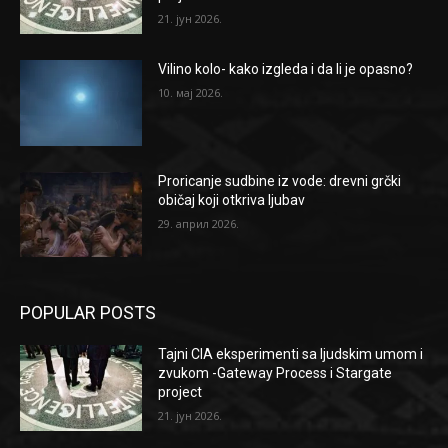
21. јун 2026.
Vilino kolo- kako izgleda i da li je opasno?
10. мај 2026.
Proricanje sudbine iz vode: drevni grčki
običaj koji otkriva ljubav
29. април 2026.
POPULAR POSTS
Tajni CIA eksperimenti sa ljudskim umom i
zvukom -Gateway Process i Stargate
project
21. јун 2026.