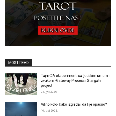
MOST READ
Tajni CIA eksperimenti sa ljudskim umom i
zvukom -Gateway Process i Stargate
project
21. јун 2026.
Vilino kolo- kako izgleda i da li je opasno?
10. мај 2026.