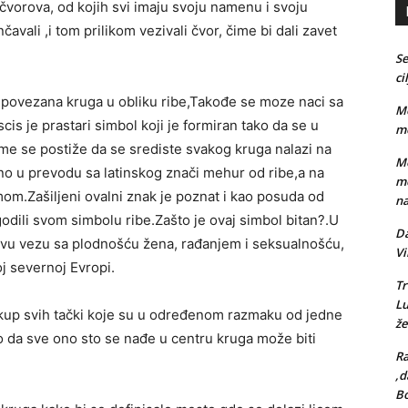
 čvorova, od kojih svi imaju svoju namenu i svoju
avali ,i tom prilikom vezivali čvor, čime bi dali zavet
Se
ci
o povezana kruga u obliku ribe,Takođe se moze naci sa
Me
s je prastari simbol koji je formiran tako da se u
me
me se postiže da se srediste svakog kruga nalazi na
Me
no u prevodu sa latinskog znači mehur od ribe,a na
me
om.Zašiljeni ovalni znak je poznat i kao posuda od
na
godili svom simbolu ribe.Zašto je ovaj simbol bitan?.U
Da
govu vezu sa plodnošću žena, rađanjem i seksualnošću,
Vi
loj severnoj Evropi.
Tr
L
 skup svih tački koje su u određenom razmaku od jedne
že
o da sve ono sto se nađe u centru kruga može biti
Ra
,d
Bo