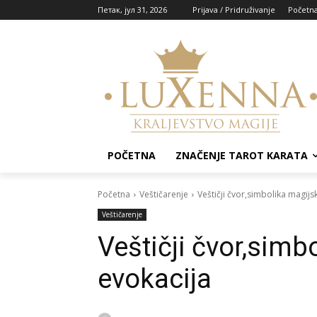
Петак, јул 31, 2026
Prijava / Pridruživanje
Početn
POČETNA
ZNAČENJE TAROT KARATA
Početna
Veštičarenje
Veštičji čvor,simbolika magijs
Veštičarenje
Veštičji čvor,simb
evokacija