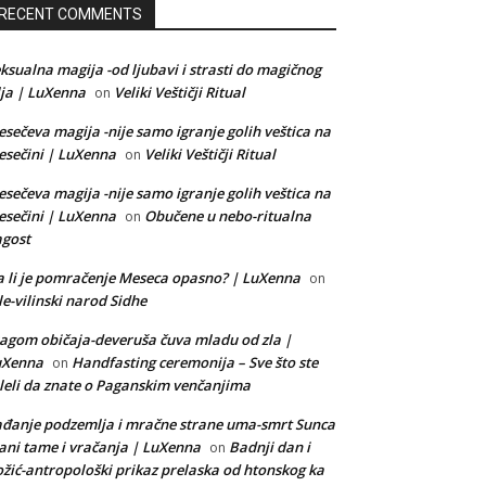
RECENT COMMENTS
ksualna magija -od ljubavi i strasti do magičnog
lja | LuXenna
Veliki Veštičji Ritual
on
sečeva magija -nije samo igranje golih veštica na
sečini | LuXenna
Veliki Veštičji Ritual
on
sečeva magija -nije samo igranje golih veštica na
sečini | LuXenna
Obučene u nebo-ritualna
on
gost
 li je pomračenje Meseca opasno? | LuXenna
on
le-vilinski narod Sidhe
agom običaja-deveruša čuva mladu od zla |
uXenna
Handfasting ceremonija – Sve što ste
on
leli da znate o Paganskim venčanjima
đanje podzemlja i mračne strane uma-smrt Sunca
ani tame i vračanja | LuXenna
Badnji dan i
on
žić-antropološki prikaz prelaska od htonskog ka