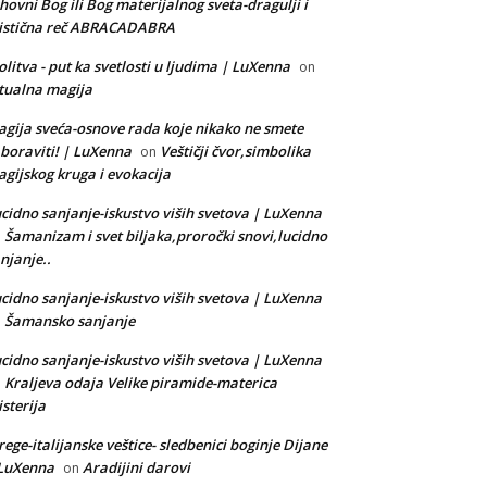
hovni Bog ili Bog materijalnog sveta-dragulji i
istična reč ABRACADABRA
litva - put ka svetlosti u ljudima | LuXenna
on
tualna magija
gija sveća-osnove rada koje nikako ne smete
boraviti! | LuXenna
Veštičji čvor,simbolika
on
gijskog kruga i evokacija
cidno sanjanje-iskustvo viših svetova | LuXenna
Šamanizam i svet biljaka,proročki snovi,lucidno
n
njanje..
cidno sanjanje-iskustvo viših svetova | LuXenna
Šamansko sanjanje
n
cidno sanjanje-iskustvo viših svetova | LuXenna
Kraljeva odaja Velike piramide-materica
n
sterija
rege-italijanske veštice- sledbenici boginje Dijane
 LuXenna
Aradijini darovi
on