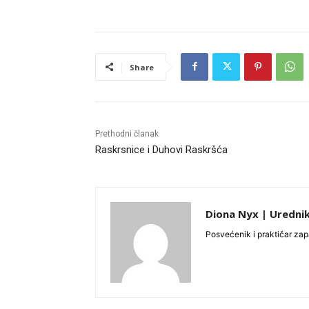
Share
Prethodni članak
Raskrsnice i Duhovi Raskršća
Diona Nyx | Uredni
Posvećenik i praktičar zap