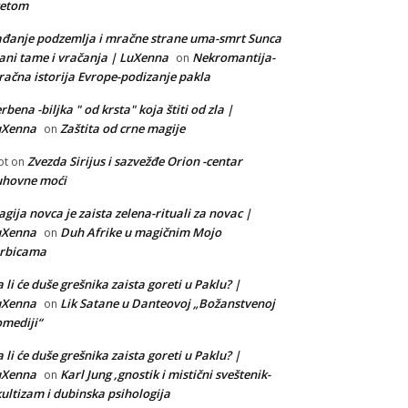
vetom
đanje podzemlja i mračne strane uma-smrt Sunca
ani tame i vračanja | LuXenna
Nekromantija-
on
ačna istorija Evrope-podizanje pakla
rbena -biljka " od krsta" koja štiti od zla |
uXenna
Zaštita od crne magije
on
Zvezda Sirijus i sazvežđe Orion -centar
ot
on
uhovne moći
gija novca je zaista zelena-rituali za novac |
uXenna
Duh Afrike u magičnim Mojo
on
orbicama
 li će duše grešnika zaista goreti u Paklu? |
uXenna
Lik Satane u Danteovoj „Božanstvenoj
on
mediji“
 li će duše grešnika zaista goreti u Paklu? |
uXenna
Karl Jung ,gnostik i mistični sveštenik-
on
ultizam i dubinska psihologija