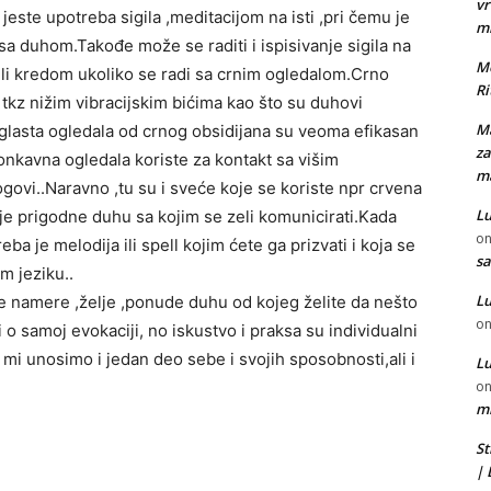
vr
jeste upotreba sigila ,meditacijom na isti ,pri čemu je
m
 sa duhom.Takođe može se raditi i ispisivanje sigila na
Mo
ili kredom ukoliko se radi sa crnim ogledalom.Crno
Ri
 tkz nižim vibracijskim bićima kao što su duhovi
Ma
ouglasta ogledala od crnog obsidijana su veoma efikasan
za
nkavna ogledala koriste za kontakt sa višim
ma
ogovi..Naravno ,tu su i sveće koje se koriste npr crvena
Lu
 boje prigodne duhu sa kojim se zeli komunicirati.Kada
o
eba je melodija ili spell kojim ćete ga prizvati i koja se
sa
m jeziku..
Lu
voje namere ,želje ,ponude duhu od kojeg želite da nešto
o
i o samoj evokaciji, no iskustvo i praksa su individualni
 mi unosimo i jedan deo sebe i svojih sposobnosti,ali i
Lu
o
mi
St
|