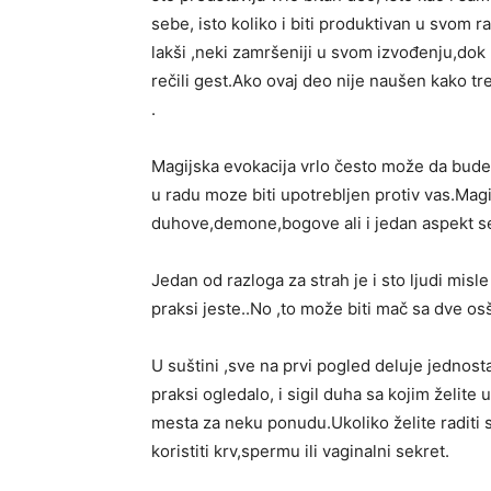
sebe, isto koliko i biti produktivan u svom r
lakši ,neki zamršeniji u svom izvođenju,do
rečili gest.Ako ovaj deo nije naušen kako tre
.
Magijska evokacija vrlo često može da bude p
u radu moze biti upotrebljen protiv vas.Magi
duhove,demone,bogove ali i jedan aspekt s
Jedan od razloga za strah je i sto ljudi misl
praksi jeste..No ,to može biti mač sa dve os
U suštini ,sve na prvi pogled deluje jednost
praksi ogledalo, i sigil duha sa kojim želite
mesta za neku ponudu.Ukoliko želite raditi
koristiti krv,spermu ili vaginalni sekret.