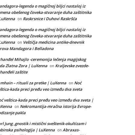
ndagora-legenda o magičnoj biljci nastaloj iz
mena obešenog čoveka-stvaranje duha zaštitnika
 LuXenna
Raskrsnice i Duhovi Raskršća
on
ndagora-legenda o magičnoj biljci nastaloj iz
mena obešenog čoveka-stvaranje duha zaštitnika
 LuXenna
Veštičja medicina antike-dnevnik
on
rova Mandagora i Belladona
hanđel Mihajlo -ceremonija lečenja magijskog
da Zlatna Zora | LuXenna
Kraljevske zvezde-
on
hanđeli zaštite
mhain – rituali za pretke | LuXenna
Noć
on
štica-kada preci pređu veo između dva sveta
ć veštica-kada preci pređu veo između dva sveta |
uXenna
Nekromantija-mračna istorija Evrope-
on
dizanje pakla
rl Jung ,gnostik i mistični sveštenik-okultizam i
binska psihologija | LuXenna
Abraxas-
on