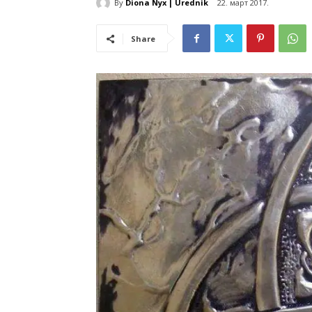
By
Diona Nyx | Urednik
22. март 2017.
Share