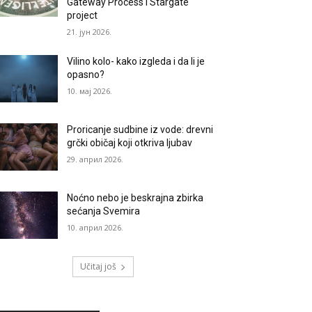
Gateway Process i Stargate
project
21. јун 2026.
Vilino kolo- kako izgleda i da li je
opasno?
10. мај 2026.
Proricanje sudbine iz vode: drevni
grčki običaj koji otkriva ljubav
29. април 2026.
Noćno nebo je beskrajna zbirka
sećanja Svemira
10. април 2026.
Učitaj još