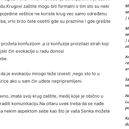
Ma
adu.Krugovi zaštite mogu biti formalni s tim sto su neki
se
k pojedine veštice ne koriste krug vec samo određenu
|
ba, vrlo brzo ćete osetiti gde su praznine i gde grešite
Ma
se
|
rožeta konfuzijom ,a iz konfuzije proizilazi strah koji
ot
jski čin evokacije u radu donosi
Ar
ebe.
re
ar
e da je evokaciju mnogo teže izvesti ,nego sto to u
Sa
šrice ako u sam ćin uđete nepripremljeni.
ve
No
avno..imate svoj krug zaštite, medij koje je obično u
L
 uraditi komunikaciju.Na oltaru uvek treba da se nađe
po
 sa nekim aspektom sebe kao što je vaša Senka možete
Ka
du