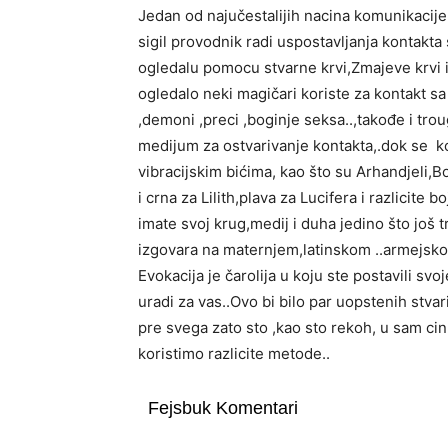
Jedan od najučestalijih nacina komunikacije 
sigil provodnik radi uspostavljanja kontakta
ogledalu pomocu stvarne krvi,Zmajeve krvi 
ogledalo neki magičari koriste za kontakt sa
,demoni ,preci ,boginje seksa..,takođe i tr
medijum za ostvarivanje kontakta,.dok se ko
vibracijskim bićima, kao što su Arhandjeli,B
i crna za Lilith,plava za Lucifera i razlicite
imate svoj krug,medij i duha jedino što još tr
izgovara na maternjem,latinskom ..armejsko
Evokacija je čarolija u koju ste postavili s
uradi za vas..Ovo bi bilo par uopstenih stvar
pre svega zato sto ,kao sto rekoh, u sam cin
koristimo razlicite metode..
Fejsbuk Komentari