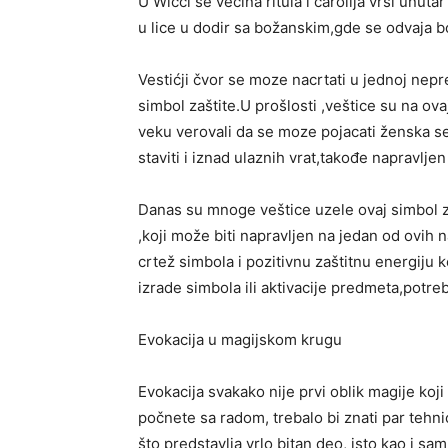
U Wicci se većina ritula i čarolija vrši unut
u lice u dodir sa božanskim,gde se odvaja bo
Vestićji čvor se moze nacrtati u jednoj nepre
simbol zaštite.U prošlosti ,veštice su na ova
veku verovali da se moze pojacati ženska s
staviti i iznad ulaznih vrat,takođe napravljen
Danas su mnoge veštice uzele ovaj simbol za
,koji može biti napravljen na jedan od ovih n
crtež simbola i pozitivnu zaštitnu energiju 
izrade simbola ili aktivacije predmeta,potreb
Evokacija u magijskom krugu
Evokacija svakako nije prvi oblik magije koj
počnete sa radom, trebalo bi znati par tehnic
što predstavlja vrlo bitan deo, isto kao i sam