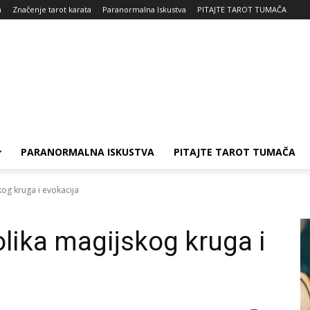
a
Značenje tarot karata
Paranormalna Iskustva
PITAJTE TAROT TUMAČA
PARANORMALNA ISKUSTVA
PITAJTE TAROT TUMAČA
kog kruga i evokacija
olika magijskog kruga i