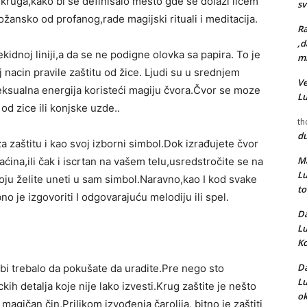
ar kruga,kako bi se definisalo mesto gde se dolazi licem
s
žansko od profanog,rade magijski rituali i meditacija.
Ra
,d
kidnoj liniji,a da se ne podigne olovka sa papira. To je
mr
j nacin pravile zaštitu od žice. Ljudi su u srednjem
Ve
eksualna energija koristeći magiju čvora.Čvor se moze
L
 od zice ili konjske uzde..
th
d
 zaštitu i kao svoj izborni simbol.Dok izrađujete čvor
Ma
aćina,ili čak i iscrtan na vašem telu,usredstročite se na
L
koju želite uneti u sam simbol.Naravno,kao I kod svake
t
no je izgovoriti I odgovarajuću melodiju ili spel.
Da
L
Ko
Da
i bi trebalo da pokušate da uradite.Pre nego sto
L
kih detalja koje nije lako izvesti.Krug zaštite je nešto
ok
 magičan čin,Prilikom izvođenja čarolija, bitno je zaštiti