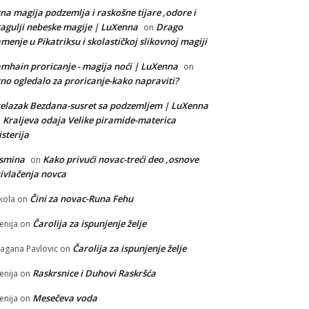
na magija podzemlja i raskošne tijare ,odore i
agulji nebeske magije | LuXenna
Drago
on
menje u Pikatriksu i skolastičkoj slikovnoj magiji
mhain proricanje - magija noći | LuXenna
on
no ogledalo za proricanje-kako napraviti?
elazak Bezdana-susret sa podzemljem | LuXenna
Kraljeva odaja Velike piramide-materica
n
sterija
asmina
Kako privući novac-treći deo ,osnove
on
ivlačenja novca
Čini za novac-Runa Fehu
kola
on
Čarolija za ispunjenje želje
enija
on
Čarolija za ispunjenje želje
agana Pavlovic
on
Raskrsnice i Duhovi Raskršća
enija
on
Mesečeva voda
enija
on