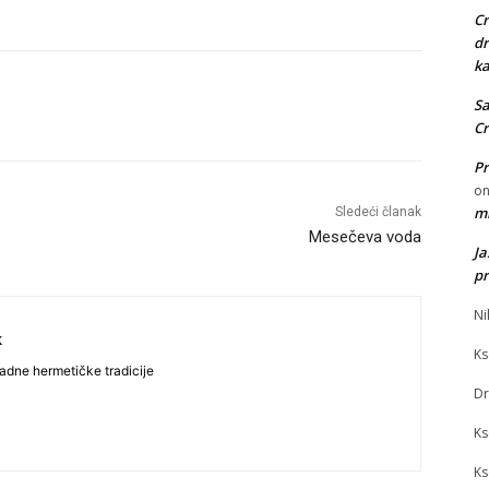
Cr
dr
ka
Sa
Cr
Pr
o
mi
Sledeći članak
Mesečeva voda
J
pr
Ni
k
Ks
adne hermetičke tradicije
Dr
Ks
Ks