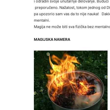
i odradili svoje unutarnje delovanje. Budući
preporučeno. Nažalost, tokom jednog od Di
pa upozorio sam vas da to nije nauka! Dakle, 
mentalni.
Magija ne može biti sva fizička bez mentaln
MAGIJSKA NAMERA