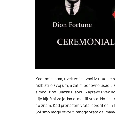
Kad radim sam, uvek volim izaći iz ritualn
razbistrio svoj um, a zatim ponovno ušao u s
simbolizirati ulazak u sobu. Zapravo uvek n
nije ključ ni za jedan ormar ili vrata. Nosim
ne znam. Kad pronađem vrata, otvorit će ih k
Svi smo mogli otvoriti mnoga vrata da imamo 