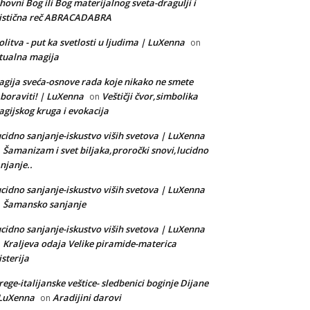
hovni Bog ili Bog materijalnog sveta-dragulji i
istična reč ABRACADABRA
litva - put ka svetlosti u ljudima | LuXenna
on
tualna magija
gija sveća-osnove rada koje nikako ne smete
boraviti! | LuXenna
Veštičji čvor,simbolika
on
gijskog kruga i evokacija
cidno sanjanje-iskustvo viših svetova | LuXenna
Šamanizam i svet biljaka,proročki snovi,lucidno
n
njanje..
cidno sanjanje-iskustvo viših svetova | LuXenna
Šamansko sanjanje
n
cidno sanjanje-iskustvo viših svetova | LuXenna
Kraljeva odaja Velike piramide-materica
n
sterija
rege-italijanske veštice- sledbenici boginje Dijane
 LuXenna
Aradijini darovi
on