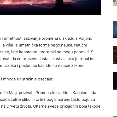
u i umetnost izazivanja promena u skladu s Voljom.
gija više je umetnička forma nego nauka. Naučni
datke, iste konstante, teoretski se mogu ponoviti. S
ati da će proizvesti ista iskustva, iako je ritual isti.
e uzroka i posledice kao što su naučni zakoni.
ula i mnoge unutrašnje osećaje:
 će Mag prizivati. Primer: ako radite s Kabalom , da
žda želite sliku ili crtež boga; narandžastu boju za
 na Drvetu života. Oltarne sveće prikladnih boja takođe