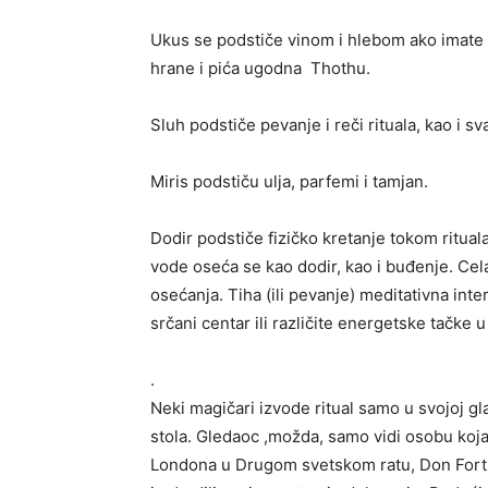
Ukus se podstiče vinom i hlebom ako imate z
hrane i pića ugodna Thothu.
Sluh podstiče pevanje i reči rituala, kao i s
Miris podstiču ulja, parfemi i tamjan.
Dodir podstiče fizičko kretanje tokom rituala
vode oseća se kao dodir, kao i buđenje. Cela
osećanja. Tiha (ili pevanje) meditativna inte
srčani centar ili različite energetske tačke u
.
Neki magičari izvode ritual samo u svojoj g
stola. Gledaoc ,možda, samo vidi osobu koja 
Londona u Drugom svetskom ratu, Don Fortu