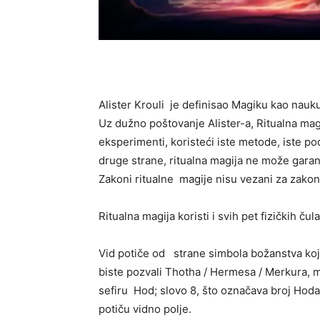
Alister Krouli je definisao Magiku kao nauk
Uz dužno poštovanje Alister-a, Ritualna ma
eksperimenti, koristeći iste metode, iste po
druge strane, ritualna magija ne može garantov
Zakoni ritualne magije nisu vezani za zakon
Ritualna magija koristi i svih pet fizičkih č
Vid potiče od strane simbola božanstva koje
biste pozvali Thotha / Hermesa / Merkura, mo
sefiru Hod; slovo 8, što označava broj Hoda
potiču vidno polje.