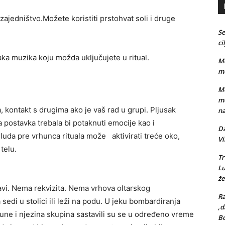
ajedništvo.Možete koristiti prstohvat soli i druge
Se
ci
vaka muzika koju možda uključujete u ritual.
Me
me
Me
me
, kontakt s drugima ako je vaš rad u grupi. Pljusak
na
 postavka trebala bi potaknuti emocije kao i
Da
rluda pre vrhunca rituala može aktivirati treće oko,
Vi
 telu.
Tr
L
že
lavi. Nema rekvizita. Nema vrhova oltarskog
Ra
sedi u stolici ili leži na podu. U jeku bombardiranja
,d
ne i njezina skupina sastavili su se u određeno vreme
Bo