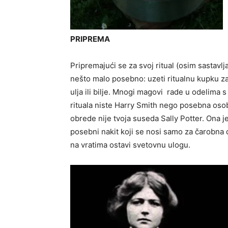
PRIPREMA
Pripremajući se za svoj ritual (osim sastavljan
nešto malo posebno: uzeti ritualnu kupku z
ulja ili bilje. Mnogi magovi rade u odelima s
rituala niste Harry Smith nego posebna oso
obrede nije tvoja suseda Sally Potter. Ona je
posebni nakit koji se nosi samo za čarobna
na vratima ostavi svetovnu ulogu.