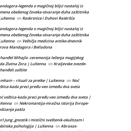
ndagora-legenda o magičnoj biljci nastaloj iz
mena obešenog čoveka-stvaranje duha zaštitnika
 LuXenna
Raskrsnice i Duhovi Raskršća
on
ndagora-legenda o magičnoj biljci nastaloj iz
mena obešenog čoveka-stvaranje duha zaštitnika
 LuXenna
Veštičja medicina antike-dnevnik
on
rova Mandagora i Belladona
hanđel Mihajlo -ceremonija lečenja magijskog
da Zlatna Zora | LuXenna
Kraljevske zvezde-
on
hanđeli zaštite
mhain – rituali za pretke | LuXenna
Noć
on
štica-kada preci pređu veo između dva sveta
ć veštica-kada preci pređu veo između dva sveta |
uXenna
Nekromantija-mračna istorija Evrope-
on
dizanje pakla
rl Jung ,gnostik i mistični sveštenik-okultizam i
binska psihologija | LuXenna
Abraxas-
on