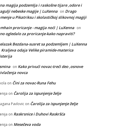
na magija podzemlja i raskošne tijare ,odore i
agulji nebeske magije | LuXenna
Drago
on
menje u Pikatriksu i skolastičkoj slikovnoj magiji
mhain proricanje - magija noći | LuXenna
on
no ogledalo za proricanje-kako napraviti?
elazak Bezdana-susret sa podzemljem | LuXenna
Kraljeva odaja Velike piramide-materica
n
sterija
asmina
Kako privući novac-treći deo ,osnove
on
ivlačenja novca
Čini za novac-Runa Fehu
kola
on
Čarolija za ispunjenje želje
enija
on
Čarolija za ispunjenje želje
agana Pavlovic
on
Raskrsnice i Duhovi Raskršća
enija
on
Mesečeva voda
enija
on