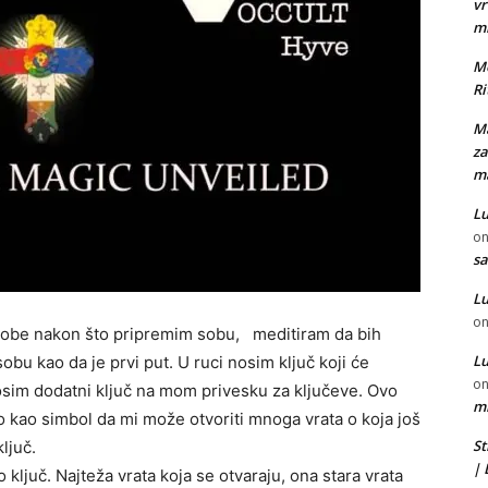
vr
m
Mo
Ri
Ma
za
ma
Lu
o
sa
Lu
o
e sobe nakon što pripremim sobu, meditiram da bih
Lu
obu kao da je prvi put. U ruci nosim ključ koji će
o
osim dodatni ključ na mom privesku za ključeve. Ovo
mi
 to kao simbol da mi može otvoriti mnoga vrata o koja još
St
ljuč.
|
ključ. Najteža vrata koja se otvaraju, ona stara vrata