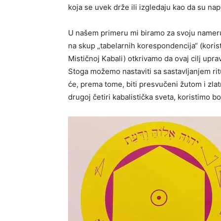
koja se uvek drže ili izgledaju kao da su na
U našem primeru mi biramo za svoju nameru 
na skup „tabelarnih korespondencija“ (koris
Mističnoj Kabali) otkrivamo da ovaj cilj uprav
Stoga možemo nastaviti sa sastavljanjem ritu
će, prema tome, biti presvučeni žutom i zla
drugoj četiri kabalistička sveta, koristimo bo