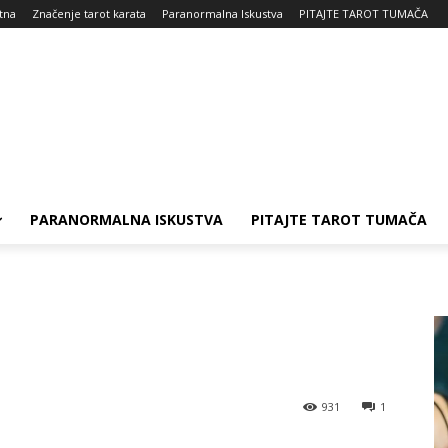
tna
Značenje tarot karata
Paranormalna Iskustva
PITAJTE TAROT TUMAČA
PARANORMALNA ISKUSTVA
PITAJTE TAROT TUMAČA
931
1