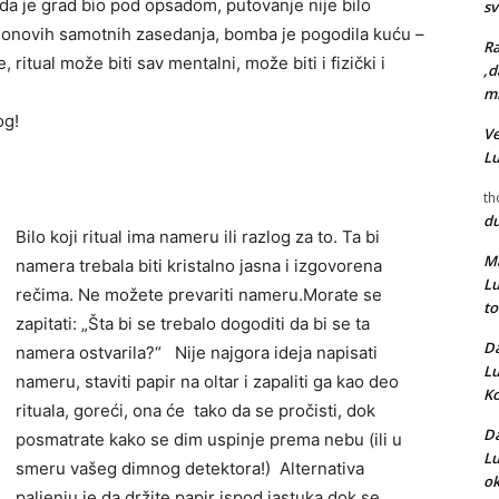
 da je grad bio pod opsadom, putovanje nije bilo
s
onovih samotnih zasedanja, bomba je pogodila kuću –
Ra
ritual može biti sav mentalni, može biti i fizički i
,d
mr
og!
Ve
L
th
d
Bilo koji ritual ima nameru ili razlog za to. Ta bi
Ma
namera trebala biti kristalno jasna i izgovorena
L
rečima. Ne možete prevariti nameru.Morate se
t
zapitati: „Šta bi se trebalo dogoditi da bi se ta
Da
namera ostvarila?“ Nije najgora ideja napisati
L
nameru, staviti papir na oltar i zapaliti ga kao deo
Ko
rituala, goreći, ona će tako da se pročisti, dok
Da
posmatrate kako se dim uspinje prema nebu (ili u
L
smeru vašeg dimnog detektora!) Alternativa
ok
paljenju je da držite papir ispod jastuka dok se