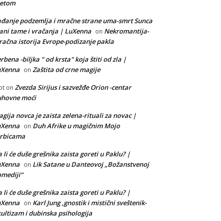
vetom
đanje podzemlja i mračne strane uma-smrt Sunca
ani tame i vračanja | LuXenna
Nekromantija-
on
ačna istorija Evrope-podizanje pakla
rbena -biljka " od krsta" koja štiti od zla |
uXenna
Zaštita od crne magije
on
Zvezda Sirijus i sazvežđe Orion -centar
ot
on
uhovne moći
gija novca je zaista zelena-rituali za novac |
uXenna
Duh Afrike u magičnim Mojo
on
orbicama
 li će duše grešnika zaista goreti u Paklu? |
uXenna
Lik Satane u Danteovoj „Božanstvenoj
on
mediji“
 li će duše grešnika zaista goreti u Paklu? |
uXenna
Karl Jung ,gnostik i mistični sveštenik-
on
ultizam i dubinska psihologija