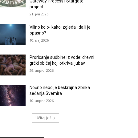
Gateway Process i Stargate
project
21. јун 2026.
Vilino kolo- kako izgleda i da li je
opasno?
10. мај 2026.
Proricanje sudbine iz vode: drevni
grčki običaj koji otkriva ljubav
29. април 2026.
Noćno nebo je beskrajna zbirka
sećanja Svemira
10. април 2026.
Učitaj još