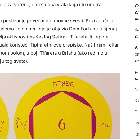
pola zatvorena, ona su ona vrata koja idu unutra.
Cr
dr
ka
postizanje povećane duhovne svesti. Pozivajući se
tićemo se onima koje je objavio Dion Fortune u njenoj
Sa
Cr
lja aktivnostima šestog Sefira – Tifareta ili Lepote.
ala koristeći Tiphareth-ove prepiske. Naš hram i oltar
Pr
tnom bojom, u boji Tifareta u Briahu (ako radimo u
o
mi
ju tog sveta).
J
pr
Ni
Ks
Dr
Ks
Ks