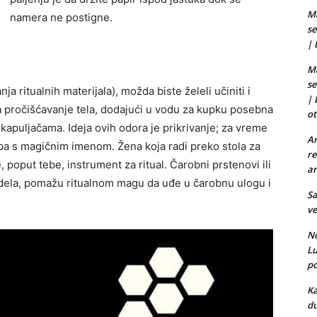
Ma
namera ne postigne.
se
|
Ma
se
ja ritualnih materijala), možda biste želeli učiniti i
|
a pročišćavanje tela, dodajući u vodu za kupku posebna
ot
 kapuljačama. Ideja ovih odora je prikrivanje; za vreme
Ar
ba s magičnim imenom. Žena koja radi preko stola za
re
, poput tebe, instrument za ritual. Čarobni prstenovi ili
ar
 dela, pomažu ritualnom magu da uđe u čarobnu ulogu i
Sa
ve
No
L
po
Ka
du