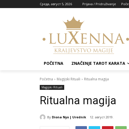
Cреда, август 5, 2026
Prijava / Pridruživanje
Poče
POČETNA
ZNAČENJE TAROT KARATA
Početna
Magijski Rituali
Ritualna magija
Magijski Rituali
Ritualna magija
By
Diona Nyx | Urednik
12. август 2019.