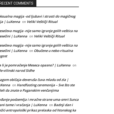
RECENT COMMENTS
ksualna magija -od ljubavi i strasti do magičnog
lja | LuXenna
Veliki Veštičji Ritual
on
sečeva magija -nije samo igranje golih veštica na
sečini | LuXenna
Veliki Veštičji Ritual
on
sečeva magija -nije samo igranje golih veštica na
sečini | LuXenna
Obučene u nebo-ritualna
on
gost
 li je pomračenje Meseca opasno? | LuXenna
on
le-vilinski narod Sidhe
agom običaja-deveruša čuva mladu od zla |
uXenna
Handfasting ceremonija – Sve što ste
on
leli da znate o Paganskim venčanjima
đanje podzemlja i mračne strane uma-smrt Sunca
ani tame i vračanja | LuXenna
Badnji dan i
on
žić-antropološki prikaz prelaska od htonskog ka