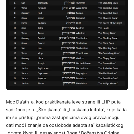
Moć Da’ath-a, kod praktikanata leve strane ili LHP puta
sadržana je u „Školjkama“ ili „Ljuskama klifota“, koje kada
im se pristupi ,prema zastupnicima ovog pravca,mogu
dati moć i znanje da ooslobode adepta sa“ kabalističkog
„drveta život, ili nezavisnost Boga / Božanstva.Original