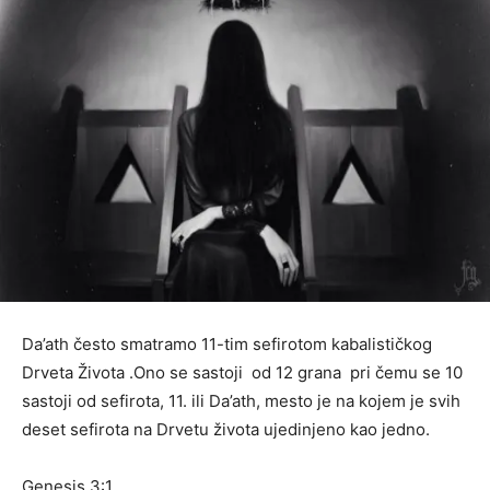
Da’ath često smatramo 11-tim sefirotom kabalističkog
Drveta Života .Ono se sastoji od 12 grana pri čemu se 10
sastoji od sefirota, 11. ili Da’ath, mesto je na kojem je svih
deset sefirota na Drvetu života ujedinjeno kao jedno.
Genesis 3:1