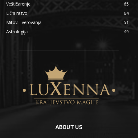
Veštičarenje
65
Lični razvoj
64
Mitovi i verovanja
51
Astrologija
49
ABOUT US