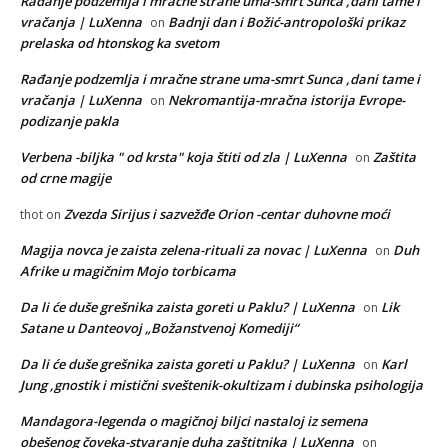
Rađanje podzemlja i mračne strane uma-smrt Sunca ,dani tame i
vračanja | LuXenna
Badnji dan i Božić-antropološki prikaz
on
prelaska od htonskog ka svetom
Rađanje podzemlja i mračne strane uma-smrt Sunca ,dani tame i
vračanja | LuXenna
Nekromantija-mračna istorija Evrope-
on
podizanje pakla
Verbena -biljka " od krsta" koja štiti od zla | LuXenna
Zaštita
on
od crne magije
Zvezda Sirijus i sazvežđe Orion -centar duhovne moći
thot
on
Magija novca je zaista zelena-rituali za novac | LuXenna
Duh
on
Afrike u magičnim Mojo torbicama
Da li će duše grešnika zaista goreti u Paklu? | LuXenna
Lik
on
Satane u Danteovoj „Božanstvenoj Komediji“
Da li će duše grešnika zaista goreti u Paklu? | LuXenna
Karl
on
Jung ,gnostik i mistični sveštenik-okultizam i dubinska psihologija
Mandagora-legenda o magičnoj biljci nastaloj iz semena
obešenog čoveka-stvaranje duha zaštitnika | LuXenna
on