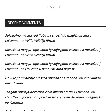
Učitaj još
RECENT COMMENTS
Seksualna magija -od ljubavi i strasti do magičnog cilja |
LuXenna
Veliki Veštičji Ritual
on
Mesečeva magija -nije samo igranje golih veštica na mesečini |
LuXenna
Veliki Veštičji Ritual
on
Mesečeva magija -nije samo igranje golih veštica na mesečini |
LuXenna
Obučene u nebo-ritualna nagost
on
Da li je pomračenje Meseca opasno? | LuXenna
Vile-vilinski
on
narod Sidhe
Tragom običaja-deveruša čuva mladu od zla | LuXenna
on
Handfasting ceremonija – Sve što ste želeli da znate o Paganskim
venčanjima