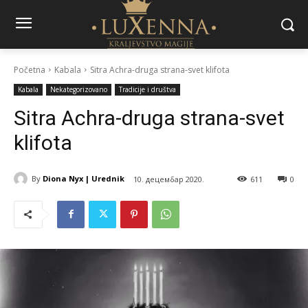
Početna
Kabala
Sitra Achra-druga strana-svet klifota
Kabala
Nekategorizovano
Tradicije i društva
Sitra Achra-druga strana-svet
klifota
By
Diona Nyx | Urednik
10. децембар 2020.
611
0