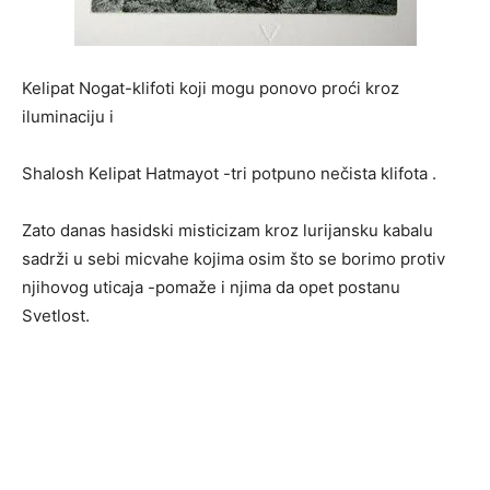
Kelipat Nogat-klifoti koji mogu ponovo proći kroz
iluminaciju i
Shalosh Kelipat Hatmayot -tri potpuno nečista klifota .
Zato danas hasidski misticizam kroz lurijansku kabalu
sadrži u sebi micvahe kojima osim što se borimo protiv
njihovog uticaja -pomaže i njima da opet postanu
Svetlost.