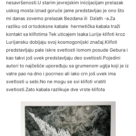
nesavršenosti.U starim jevrejskim inicijacijam prelazak
uskog mosta iznad goruće jame predstavljao je ono što
mi danas zovemo prelazak Bezdana ili Da’ath -a.Za
razliku od ortodoksne kabale hermetička kabala traži
kontakt sa klifotima Tek uticajem Isaka Lurije klifoti kroz
Lurijansku dobijaju svoj kosmogonijski značaj.Klifoti
predstavljaju pale iskre svetlosti lomom posude Gebura i
kao takvi još uvek predstavljaju deo svetlosti.Pojedini
autori to najčešće upoređuju sa grumenom uglja koji je iz
vatre pao na dno i pocrneo ali iako crn još uvek ima
svetlosti u sebi.No ne mogu se svi klifoti vratiti
svetlosti.Zato kabala razlikuje dve vrste klifota