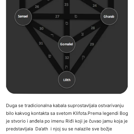
Duga se tradicionalna kabala suprostavljala ostvarivanju
bilo kakvog kontakta sa svetom Klifota.Prema legendi Bog
je stvorio i anđela po imenu Riđi koji je čuvao jamu koja je
predstavljala Da’ath i njoj su se nalazile sve božje