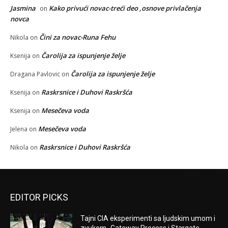
Jasmina
Kako privući novac-treći deo ,osnove privlačenja
on
novca
Čini za novac-Runa Fehu
Nikola
on
Čarolija za ispunjenje želje
Ksenija
on
Čarolija za ispunjenje želje
Dragana Pavlovic
on
Raskrsnice i Duhovi Raskršća
Ksenija
on
Mesečeva voda
Ksenija
on
Mesečeva voda
Jelena
on
Raskrsnice i Duhovi Raskršća
Nikola
on
EDITOR PICKS
Tajni CIA eksperimenti sa ljudskim umom i