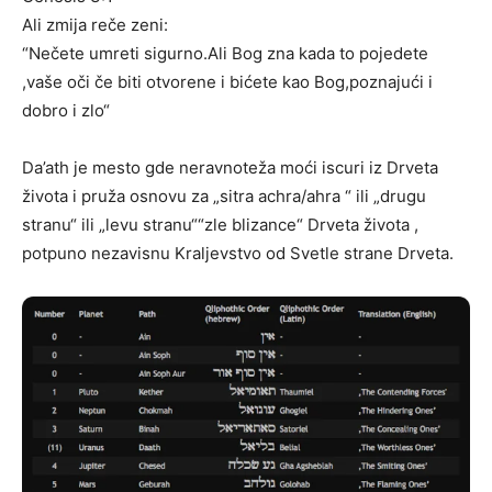
Ali zmija reče zeni:
“Nečete umreti sigurno.Ali Bog zna kada to pojedete
,vaše oči če biti otvorene i bićete kao Bog,poznajući i
dobro i zlo“
Da’ath je mesto gde neravnoteža moći iscuri iz Drveta
života i pruža osnovu za „sitra achra/ahra “ ili „drugu
stranu“ ili „levu stranu““zle blizance“ Drveta života ,
potpuno nezavisnu Kraljevstvo od Svetle strane Drveta.