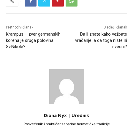
Prethodni članak
Sledeći članak
Krampus – zver germanskih
Da li znate kako vežbate
korena je druga polovina
vračanje ,a da toga niste ni
Sv.Nikole?
svesni?
Diona Nyx | Urednik
Posvećenik i praktičar zapadne hermetičke tradicije