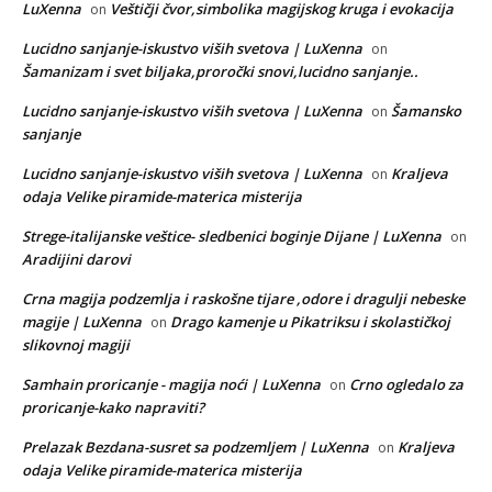
LuXenna
Veštičji čvor,simbolika magijskog kruga i evokacija
on
Lucidno sanjanje-iskustvo viših svetova | LuXenna
on
Šamanizam i svet biljaka,proročki snovi,lucidno sanjanje..
Lucidno sanjanje-iskustvo viših svetova | LuXenna
Šamansko
on
sanjanje
Lucidno sanjanje-iskustvo viših svetova | LuXenna
Kraljeva
on
odaja Velike piramide-materica misterija
Strege-italijanske veštice- sledbenici boginje Dijane | LuXenna
on
Aradijini darovi
Crna magija podzemlja i raskošne tijare ,odore i dragulji nebeske
magije | LuXenna
Drago kamenje u Pikatriksu i skolastičkoj
on
slikovnoj magiji
Samhain proricanje - magija noći | LuXenna
Crno ogledalo za
on
proricanje-kako napraviti?
Prelazak Bezdana-susret sa podzemljem | LuXenna
Kraljeva
on
odaja Velike piramide-materica misterija