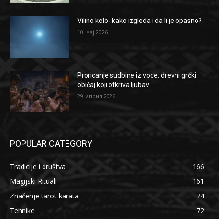
Vilino kolo- kako izgleda i da li je opasno?
10. мај 2026.
Proricanje sudbine iz vode: drevni grčki
običaj koji otkriva ljubav
29. април 2026.
POPULAR CATEGORY
Tradicije i društva
166
Magijski Rituali
161
Značenje tarot karata
74
Tehnike
72