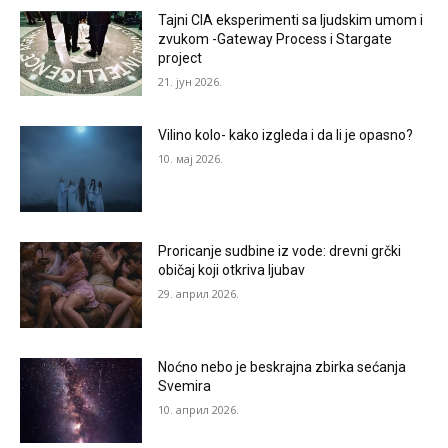
Tajni CIA eksperimenti sa ljudskim umom i
zvukom -Gateway Process i Stargate
project
21. јун 2026.
Vilino kolo- kako izgleda i da li je opasno?
10. мај 2026.
Proricanje sudbine iz vode: drevni grčki
običaj koji otkriva ljubav
29. април 2026.
Noćno nebo je beskrajna zbirka sećanja
Svemira
10. април 2026.