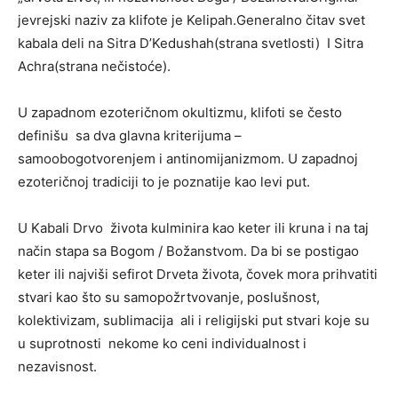
jevrejski naziv za klifote je Kelipah.Generalno čitav svet
kabala deli na Sitra D’Kedushah(strana svetlosti) I Sitra
Achra(strana nečistoće).
U zapadnom ezoteričnom okultizmu, klifoti se često
definišu sa dva glavna kriterijuma –
samoobogotvorenjem i antinomijanizmom. U zapadnoj
ezoteričnoj tradiciji to je poznatije kao levi put.
U Kabali Drvo života kulminira kao keter ili kruna i na taj
način stapa sa Bogom / Božanstvom. Da bi se postigao
keter ili najviši sefirot Drveta života, čovek mora prihvatiti
stvari kao što su samopožrtvovanje, poslušnost,
kolektivizam, sublimacija ali i religijski put stvari koje su
u suprotnosti nekome ko ceni individualnost i
nezavisnost.