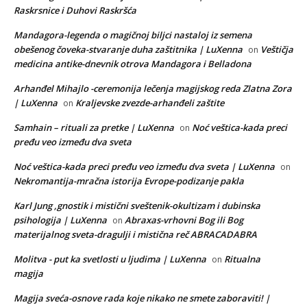
Raskrsnice i Duhovi Raskršća
Mandagora-legenda o magičnoj biljci nastaloj iz semena
obešenog čoveka-stvaranje duha zaštitnika | LuXenna
Veštičja
on
medicina antike-dnevnik otrova Mandagora i Belladona
Arhanđel Mihajlo -ceremonija lečenja magijskog reda Zlatna Zora
| LuXenna
Kraljevske zvezde-arhanđeli zaštite
on
Samhain – rituali za pretke | LuXenna
Noć veštica-kada preci
on
pređu veo između dva sveta
Noć veštica-kada preci pređu veo između dva sveta | LuXenna
on
Nekromantija-mračna istorija Evrope-podizanje pakla
Karl Jung ,gnostik i mistični sveštenik-okultizam i dubinska
psihologija | LuXenna
Abraxas-vrhovni Bog ili Bog
on
materijalnog sveta-dragulji i mistična reč ABRACADABRA
Molitva - put ka svetlosti u ljudima | LuXenna
Ritualna
on
magija
Magija sveća-osnove rada koje nikako ne smete zaboraviti! |