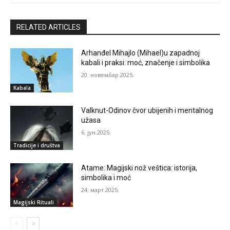
RELATED ARTICLES
Arhanđel Mihajlo (Mihael)u zapadnoj
kabali i praksi: moć, značenje i simbolika
20. новембар 2025.
Kabala
Valknut-Odinov čvor ubijenih i mentalnog
užasa
6. јун 2025.
Tradicije i društva
Atame: Magijski nož veštica: istorija,
simbolika i moć
24. март 2025.
Magijski Rituali