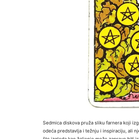
Sedmica diskova pruža sliku farnera koji i
odeća predstavlja i težnju i inspiraciju, ali
što izgleda kao žaljenje može zapravo biti i