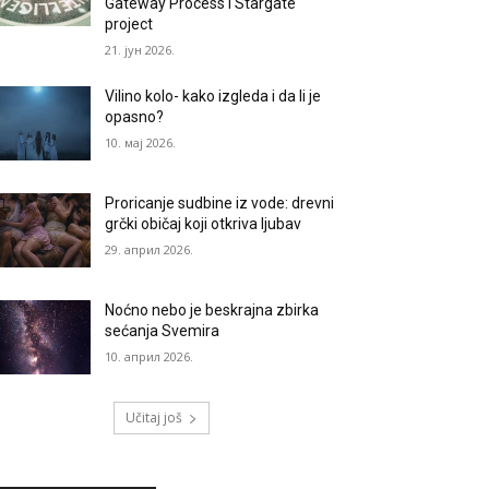
Gateway Process i Stargate
project
21. јун 2026.
Vilino kolo- kako izgleda i da li je
opasno?
10. мај 2026.
Proricanje sudbine iz vode: drevni
grčki običaj koji otkriva ljubav
29. април 2026.
Noćno nebo je beskrajna zbirka
sećanja Svemira
10. април 2026.
Učitaj još