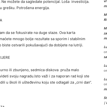
vr
d. Ne možete da sagledate potencijal. Loša investicija.
m
u grešku. Potrošena energija.
Mo
Ri
JA
Ma
am da se fokusirate na duge staze. Ova karta
za
ma
maćete mnogo bolje rezultate sa sporim i stabilnim
iste ostvarili pokušavajući da dobijete na lutriji.
Lu
o
sa
IJERE
Lu
gurno ili zbunjeno, sedmica diskova pruža malo
o
videti svoju nagradu.Isto važi i za naporan rad koji ste
Lu
ili u školi ili ušteđevinu koju ste odlagali za „crni dan“.
o
mi
St
|