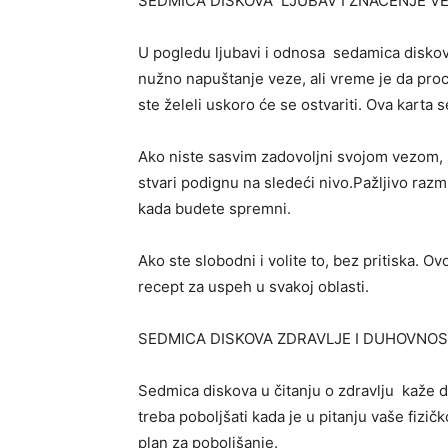
SEDMICA DISKOVA LJUBAV I ZNAČENJE V
U pogledu ljubavi i odnosa sedamica diskov
nužno napuštanje veze, ali vreme je da proc
ste želeli uskoro će se ostvariti. Ova karta
Ako niste sasvim zadovoljni svojom vezom,
stvari podignu na sledeći nivo.Pažljivo raz
kada budete spremni.
Ako ste slobodni i volite to, bez pritiska. O
recept za uspeh u svakoj oblasti.
SEDMICA DISKOVA ZDRAVLJE I DUHOVNO
Sedmica diskova u čitanju o zdravlju kaže d
treba poboljšati kada je u pitanju vaše fizič
plan za poboljšanje.