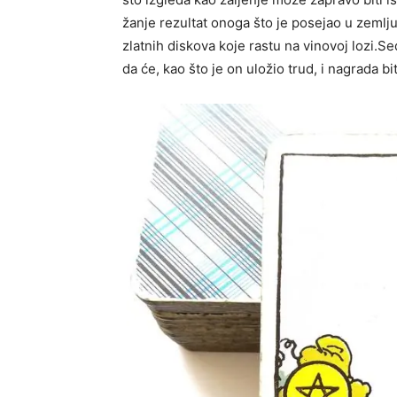
žanje rezultat onoga što je posejao u zemlju. 
zlatnih diskova koje rastu na vinovoj lozi.S
da će, kao što je on uložio trud, i nagrada bi