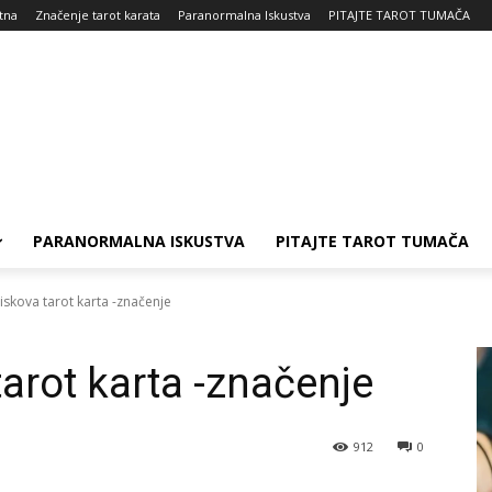
tna
Značenje tarot karata
Paranormalna Iskustva
PITAJTE TAROT TUMAČA
PARANORMALNA ISKUSTVA
PITAJTE TAROT TUMAČA
skova tarot karta -značenje
arot karta -značenje
912
0