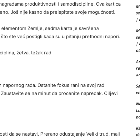
 nagradama produktivnosti i samodiscipline. Ova kartica
Ma
eno. Još nije kasno da preispitate svoje mogućnosti.
se
|
sa elementom Zemlje, sedma karta je savršena
Ma
o ste već postigli kada su u pitanju prethodni napori.
se
|
ot
ciplina, žetva, težak rad
Ar
re
ar
napornog rada. Ostanite fokusirani na svoj rad,
Sa
ve
 Zaustavite se na minut da procenite napredak. Ciljevi
No
L
po
Ka
sti da se nastavi. Prerano odustajanje Veliki trud, mali
du