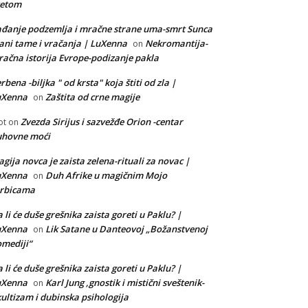
vetom
đanje podzemlja i mračne strane uma-smrt Sunca
ani tame i vračanja | LuXenna
Nekromantija-
on
ačna istorija Evrope-podizanje pakla
rbena -biljka " od krsta" koja štiti od zla |
uXenna
Zaštita od crne magije
on
Zvezda Sirijus i sazvežđe Orion -centar
ot
on
uhovne moći
gija novca je zaista zelena-rituali za novac |
uXenna
Duh Afrike u magičnim Mojo
on
orbicama
 li će duše grešnika zaista goreti u Paklu? |
uXenna
Lik Satane u Danteovoj „Božanstvenoj
on
mediji“
 li će duše grešnika zaista goreti u Paklu? |
uXenna
Karl Jung ,gnostik i mistični sveštenik-
on
ultizam i dubinska psihologija