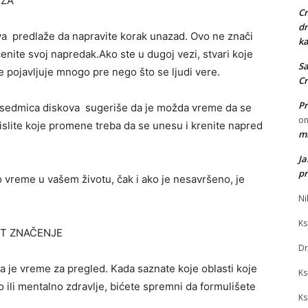
EZA
Cr
dr
a predlaže da napravite korak unazad. Ovo ne znači
ka
enite svoj napredak.Ako ste u dugoj vezi, stvari koje
Sa
 se pojavljuje mnogo pre nego što se ljudi vere.
Cr
Pr
 sedmica diskova sugeriše da je možda vreme da se
o
mislite koje promene treba da se unesu i krenite napred
mi
J
pr
vo vreme u vašem životu, čak i ako je nesavršeno, je
Ni
Ks
ST ZNAČENJE
Dr
a je vreme za pregled. Kada saznate koje oblasti koje
Ks
ko ili mentalno zdravlje, bićete spremni da formulišete
Ks