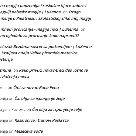
na magija podzemlja i raskošne tijare ,odore i
agulji nebeske magije | LuXenna
Drago
on
menje u Pikatriksu i skolastičkoj slikovnoj magiji
mhain proricanje - magija noći | LuXenna
on
no ogledalo za proricanje-kako napraviti?
elazak Bezdana-susret sa podzemljem | LuXenna
Kraljeva odaja Velike piramide-materica
n
sterija
asmina
Kako privući novac-treći deo ,osnove
on
ivlačenja novca
Čini za novac-Runa Fehu
kola
on
Čarolija za ispunjenje želje
enija
on
Čarolija za ispunjenje želje
agana Pavlovic
on
Raskrsnice i Duhovi Raskršća
enija
on
Mesečeva voda
enija
on