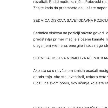
rezultati. Raditi nešto za ništa. Robovski ra
Znajte kada da prestanete da ulažete napor 
SEDMICA DISKOVA SAVETODAVNA POZICI
Sedmica diskova na poziciji saveta govori v
predstavlja primer magije složene kamate. I
ulaganjem vremena, energije i rada nego što b
SEDMICA DISKOVA NOVAC I ZNAČENJE KAR
Ako ste se u novčanom smislh osećali nesi
ohrabrenja. Ako ste investirali, uskoro ćete 
uložili na svom poslu, svo učenje koje ste rad