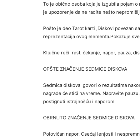
To je obično osoba koja je izgubila pojam o
je upozorenje da ne radite nešto nepromišlj
Pošto je deo Tarot karti ,Diskovi povezan 
reprezentacija ovog elementa.Pokazuje sve št
Ključne reči: rast, čekanje, napor, pauza, dis
OPŠTE ZNAČENJE SEDMICE DISKOVA
Sedmica diskova govori o rezultatima nakon 
nagrade će stići na vreme. Napravite pauzu.
postignuti istrajnošću i naporom.
OBRNUTO ZNAČENJE SEDMICE DISKOVA
Polovičan napor. Osećaj lenjosti i nespremno