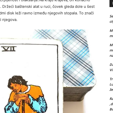
Držeći baštenski alat u ruci, čovek gleda dole u ​​šest
edmi disk leži ravno između njegovih stopala. To znači
Se
ti njegova.
ci
Me
me
Me
me
na
Da
Vi
Tr
L
že
Ra
,d
Bo