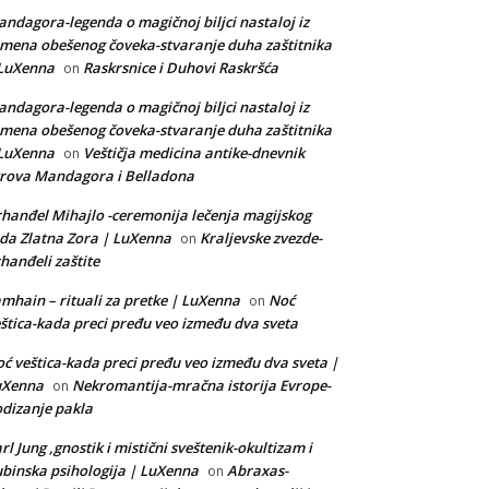
ndagora-legenda o magičnoj biljci nastaloj iz
mena obešenog čoveka-stvaranje duha zaštitnika
 LuXenna
Raskrsnice i Duhovi Raskršća
on
ndagora-legenda o magičnoj biljci nastaloj iz
mena obešenog čoveka-stvaranje duha zaštitnika
 LuXenna
Veštičja medicina antike-dnevnik
on
rova Mandagora i Belladona
hanđel Mihajlo -ceremonija lečenja magijskog
da Zlatna Zora | LuXenna
Kraljevske zvezde-
on
hanđeli zaštite
mhain – rituali za pretke | LuXenna
Noć
on
štica-kada preci pređu veo između dva sveta
ć veštica-kada preci pređu veo između dva sveta |
uXenna
Nekromantija-mračna istorija Evrope-
on
dizanje pakla
rl Jung ,gnostik i mistični sveštenik-okultizam i
binska psihologija | LuXenna
Abraxas-
on