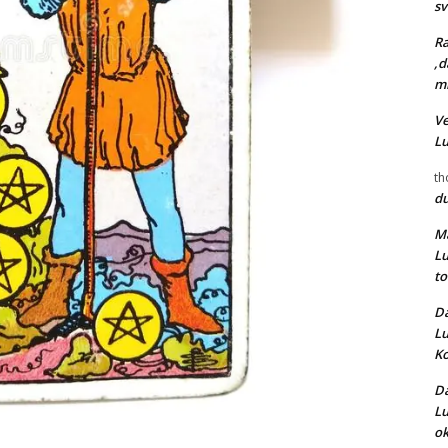
s
Ra
,d
mr
Ve
L
th
d
Ma
L
t
Da
L
Ko
Da
L
ok