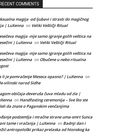
RECENT COMMENTS
ksualna magija -od ljubavi i strasti do magičnog
lja | LuXenna
Veliki Veštičji Ritual
on
sečeva magija -nije samo igranje golih veštica na
sečini | LuXenna
Veliki Veštičji Ritual
on
sečeva magija -nije samo igranje golih veštica na
sečini | LuXenna
Obučene u nebo-ritualna
on
gost
 li je pomračenje Meseca opasno? | LuXenna
on
le-vilinski narod Sidhe
agom običaja-deveruša čuva mladu od zla |
uXenna
Handfasting ceremonija – Sve što ste
on
leli da znate o Paganskim venčanjima
đanje podzemlja i mračne strane uma-smrt Sunca
ani tame i vračanja | LuXenna
Badnji dan i
on
žić-antropološki prikaz prelaska od htonskog ka