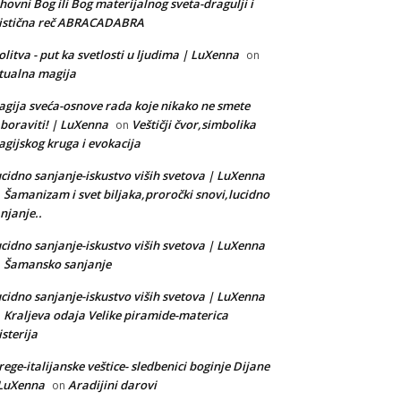
hovni Bog ili Bog materijalnog sveta-dragulji i
istična reč ABRACADABRA
litva - put ka svetlosti u ljudima | LuXenna
on
tualna magija
gija sveća-osnove rada koje nikako ne smete
boraviti! | LuXenna
Veštičji čvor,simbolika
on
gijskog kruga i evokacija
cidno sanjanje-iskustvo viših svetova | LuXenna
Šamanizam i svet biljaka,proročki snovi,lucidno
n
njanje..
cidno sanjanje-iskustvo viših svetova | LuXenna
Šamansko sanjanje
n
cidno sanjanje-iskustvo viših svetova | LuXenna
Kraljeva odaja Velike piramide-materica
n
sterija
rege-italijanske veštice- sledbenici boginje Dijane
 LuXenna
Aradijini darovi
on