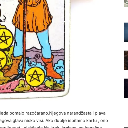
zgleda pomalo razočarano.Njegova narandžasta i plava
 njegova glava nisko visi. Ako dublje ispitamo kartu , ono
scrpljenost i olakšanje.Na kraju krajeva, on konačno