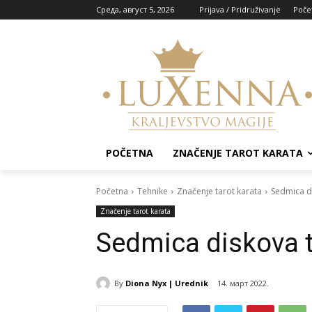
Cреда, август 5, 2026
Prijava / Pridruživanje
Poče
POČETNA
ZNAČENJE TAROT KARATA
Početna
Tehnike
Značenje tarot karata
Sedmica di
Značenje tarot karata
Sedmica diskova t
By
Diona Nyx | Urednik
14. март 2022.