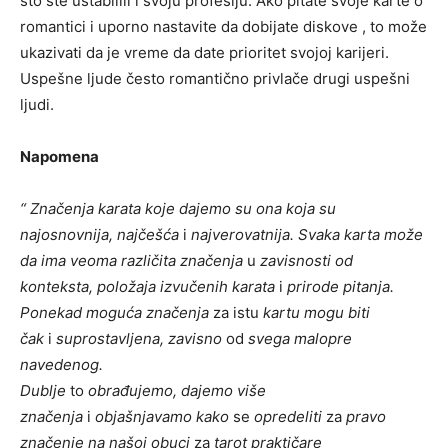
što ste ustabilili i svoju profesiju. Ako pitate svoje karte o
romantici i uporno nastavite da dobijate diskove , to može
ukazivati da je vreme da date prioritet svojoj karijeri.
Uspešne ljude često romantično privlače drugi uspešni
ljudi.
Napomena
“ Značenja karata koje dajemo su ona koja su
najosnovnija, najčešća
i
najverovatnija. Svaka karta može
da ima veoma različita značenja
u
zavisnosti od
konteksta, položaja izvučenih karata
i
prirode pitanja.
Ponekad moguća značenja
za istu
kartu mogu biti
čak
i
suprostavljena, zavisno
od
svega malopre
navedenog.
Dublje
to
obrađujemo, dajemo više
značenja
i
objašnjavamo kako
se
opredeliti
za
pravo
značenje na našoj obuci
za
tarot praktičare