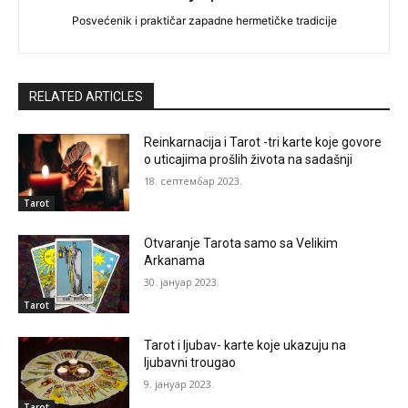
Posvećenik i praktičar zapadne hermetičke tradicije
RELATED ARTICLES
Reinkarnacija i Tarot -tri karte koje govore
o uticajima prošlih života na sadašnji
18. септембар 2023.
Tarot
Otvaranje Tarota samo sa Velikim
Arkanama
30. јануар 2023.
Tarot
Tarot i ljubav- karte koje ukazuju na
ljubavni trougao
9. јануар 2023.
Tarot