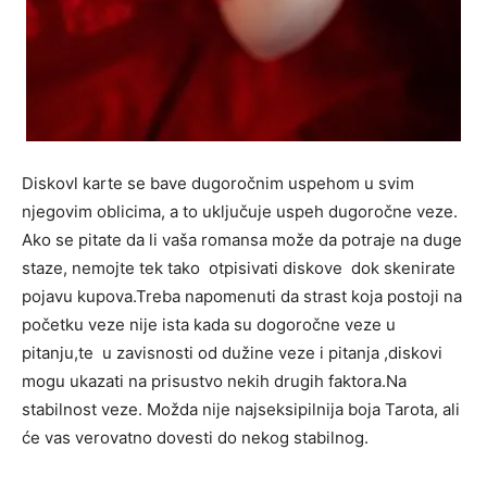
Diskovl karte se bave dugoročnim uspehom u svim
njegovim oblicima, a to uključuje uspeh dugoročne veze.
Ako se pitate da li vaša romansa može da potraje na duge
staze, nemojte tek tako otpisivati diskove dok skenirate
pojavu kupova.Treba napomenuti da strast koja postoji na
početku veze nije ista kada su dogoročne veze u
pitanju,te u zavisnosti od dužine veze i pitanja ,diskovi
mogu ukazati na prisustvo nekih drugih faktora.Na
stabilnost veze. Možda nije najseksipilnija boja Tarota, ali
će vas verovatno dovesti do nekog stabilnog.