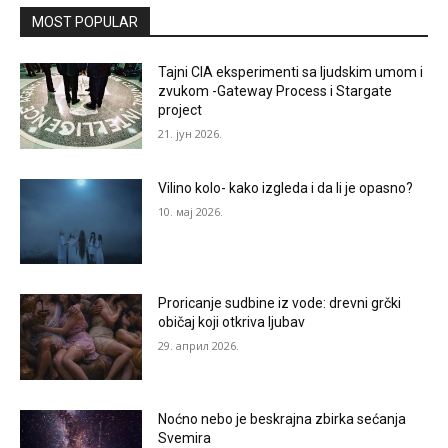
MOST POPULAR
Tajni CIA eksperimenti sa ljudskim umom i
zvukom -Gateway Process i Stargate
project
21. јун 2026.
Vilino kolo- kako izgleda i da li je opasno?
10. мај 2026.
Proricanje sudbine iz vode: drevni grčki
običaj koji otkriva ljubav
29. април 2026.
Noćno nebo je beskrajna zbirka sećanja
Svemira