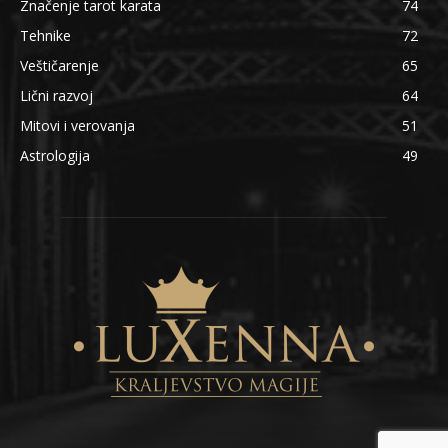
Značenje tarot karata
74
Tehnike
72
Veštičarenje
65
Lični razvoj
64
Mitovi i verovanja
51
Astrologija
49