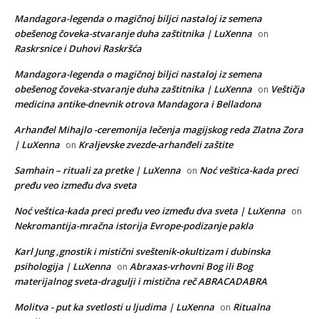
Mandagora-legenda o magičnoj biljci nastaloj iz semena
obešenog čoveka-stvaranje duha zaštitnika | LuXenna
on
Raskrsnice i Duhovi Raskršća
Mandagora-legenda o magičnoj biljci nastaloj iz semena
obešenog čoveka-stvaranje duha zaštitnika | LuXenna
Veštičja
on
medicina antike-dnevnik otrova Mandagora i Belladona
Arhanđel Mihajlo -ceremonija lečenja magijskog reda Zlatna Zora
| LuXenna
Kraljevske zvezde-arhanđeli zaštite
on
Samhain – rituali za pretke | LuXenna
Noć veštica-kada preci
on
pređu veo između dva sveta
Noć veštica-kada preci pređu veo između dva sveta | LuXenna
on
Nekromantija-mračna istorija Evrope-podizanje pakla
Karl Jung ,gnostik i mistični sveštenik-okultizam i dubinska
psihologija | LuXenna
Abraxas-vrhovni Bog ili Bog
on
materijalnog sveta-dragulji i mistična reč ABRACADABRA
Molitva - put ka svetlosti u ljudima | LuXenna
Ritualna
on