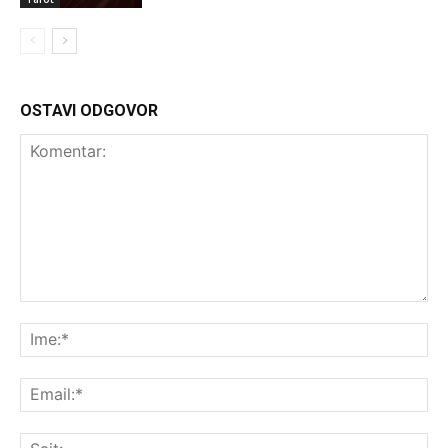
OSTAVI ODGOVOR
Komentar:
Ime
Ema
Saj