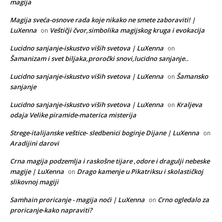
magija
Magija sveća-osnove rada koje nikako ne smete zaboraviti! |
LuXenna
Veštičji čvor,simbolika magijskog kruga i evokacija
on
Lucidno sanjanje-iskustvo viših svetova | LuXenna
on
Šamanizam i svet biljaka,proročki snovi,lucidno sanjanje..
Lucidno sanjanje-iskustvo viših svetova | LuXenna
Šamansko
on
sanjanje
Lucidno sanjanje-iskustvo viših svetova | LuXenna
Kraljeva
on
odaja Velike piramide-materica misterija
Strege-italijanske veštice- sledbenici boginje Dijane | LuXenna
on
Aradijini darovi
Crna magija podzemlja i raskošne tijare ,odore i dragulji nebeske
magije | LuXenna
Drago kamenje u Pikatriksu i skolastičkoj
on
slikovnoj magiji
Samhain proricanje - magija noći | LuXenna
Crno ogledalo za
on
proricanje-kako napraviti?