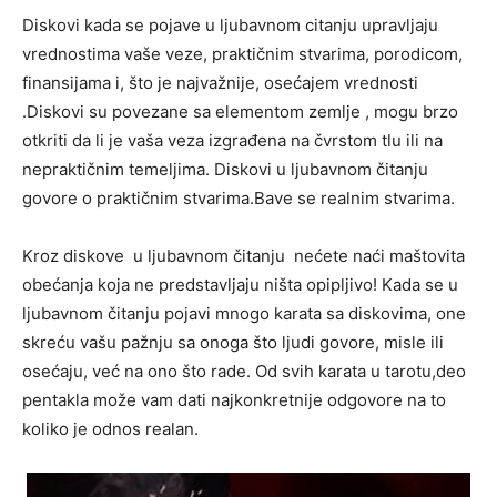
Diskovi kada se pojave u ljubavnom citanju upravljaju
vrednostima vaše veze, praktičnim stvarima, porodicom,
finansijama i, što je najvažnije, osećajem vrednosti
.Diskovi su povezane sa elementom zemlje , mogu brzo
otkriti da li je vaša veza izgrađena na čvrstom tlu ili na
nepraktičnim temeljima. Diskovi u ljubavnom čitanju
govore o praktičnim stvarima.Bave se realnim stvarima.
Kroz diskove u ljubavnom čitanju nećete naći maštovita
obećanja koja ne predstavljaju ništa opipljivo! Kada se u
ljubavnom čitanju pojavi mnogo karata sa diskovima, one
skreću vašu pažnju sa onoga što ljudi govore, misle ili
osećaju, već na ono što rade. Od svih karata u tarotu,deo
pentakla može vam dati najkonkretnije odgovore na to
koliko je odnos realan.