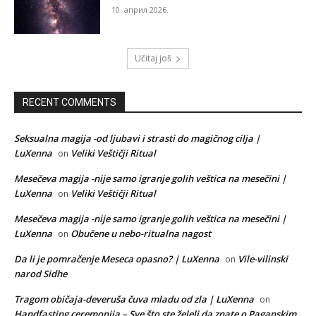
10. април 2026.
Učitaj još
RECENT COMMENTS
Seksualna magija -od ljubavi i strasti do magičnog cilja |
LuXenna
Veliki Veštičji Ritual
on
Mesečeva magija -nije samo igranje golih veštica na mesečini |
LuXenna
Veliki Veštičji Ritual
on
Mesečeva magija -nije samo igranje golih veštica na mesečini |
LuXenna
Obučene u nebo-ritualna nagost
on
Da li je pomračenje Meseca opasno? | LuXenna
Vile-vilinski
on
narod Sidhe
Tragom običaja-deveruša čuva mladu od zla | LuXenna
on
Handfasting ceremonija – Sve što ste želeli da znate o Paganskim