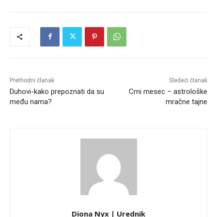
Prethodni članak
Sledeći članak
Duhovi-kako prepoznati da su
Crni mesec – astrološke
među nama?
mračne tajne
Diona Nyx | Urednik