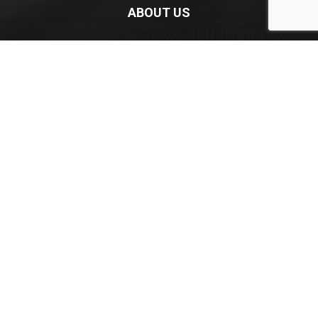
ABOUT US
Newspaper is your news, entertainment, music fashion
website. We provide you with the latest breaking news and
videos straight from the entertainment industry.
Contact us:
contact@yoursite.com
FOLLOW US
© Newspaper WordPress Theme by TagDiv
Politika Privatnosti
Uslovi Korišćenja