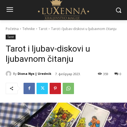
Početna
Tehnike
Tarot
Tarot i ljubav-diskovi u ljubavnom čitanju
Tarot
Tarot i ljubav-diskovi u
ljubavnom čitanju
By
Diona Nyx | Urednik
7. фебруар 2023.
359
0