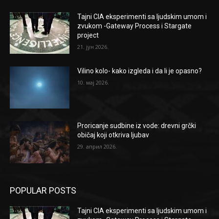
Tajni CIA eksperimenti sa ljudskim umom i
zvukom -Gateway Process i Stargate
project
21. јун 2026.
Vilino kolo- kako izgleda i da li je opasno?
10. мај 2026.
Proricanje sudbine iz vode: drevni grčki
običaj koji otkriva ljubav
29. април 2026.
POPULAR POSTS
Tajni CIA eksperimenti sa ljudskim umom i