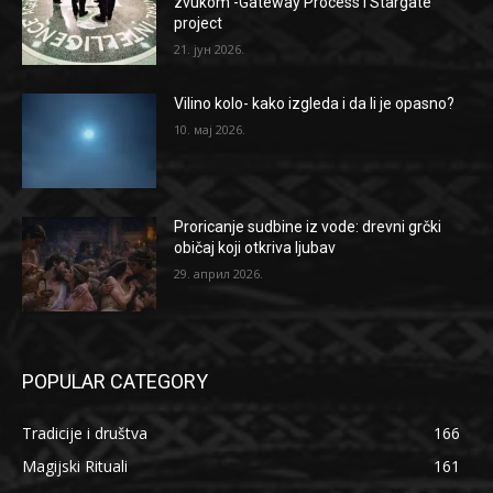
zvukom -Gateway Process i Stargate
project
21. јун 2026.
Vilino kolo- kako izgleda i da li je opasno?
10. мај 2026.
Proricanje sudbine iz vode: drevni grčki
običaj koji otkriva ljubav
29. април 2026.
POPULAR CATEGORY
Tradicije i društva
166
Magijski Rituali
161