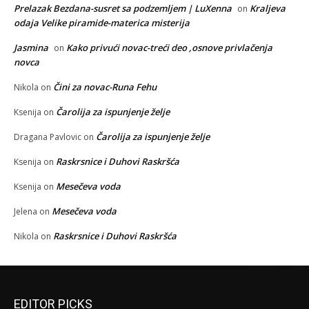
Prelazak Bezdana-susret sa podzemljem | LuXenna
Kraljeva
on
odaja Velike piramide-materica misterija
Jasmina
Kako privući novac-treći deo ,osnove privlačenja
on
novca
Čini za novac-Runa Fehu
Nikola
on
Čarolija za ispunjenje želje
Ksenija
on
Čarolija za ispunjenje želje
Dragana Pavlovic
on
Raskrsnice i Duhovi Raskršća
Ksenija
on
Mesečeva voda
Ksenija
on
Mesečeva voda
Jelena
on
Raskrsnice i Duhovi Raskršća
Nikola
on
EDITOR PICKS