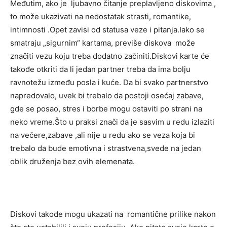
Međutim, ako je ljubavno čitanje preplavljeno diskovima ,
to može ukazivati na nedostatak strasti, romantike,
intimnosti .Opet zavisi od statusa veze i pitanja.Iako se
smatraju „sigurnim“ kartama, previše diskova može
značiti vezu koju treba dodatno začiniti.Diskovi karte će
takođe otkriti da li jedan partner treba da ima bolju
ravnotežu između posla i kuće. Da bi svako partnerstvo
napredovalo, uvek bi trebalo da postoji osećaj zabave,
gde se posao, stres i borbe mogu ostaviti po strani na
neko vreme.Što u praksi znači da je sasvim u redu izlaziti
na večere,zabave ,ali nije u redu ako se veza koja bi
trebalo da bude emotivna i strastvena,svede na jedan
oblik druženja bez ovih elemenata.
Diskovi takođe mogu ukazati na romantične prilike nakon