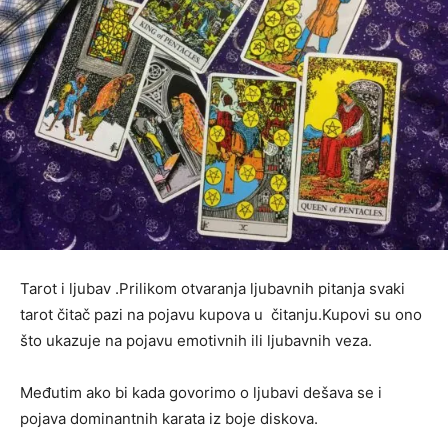
Tarot i ljubav .Prilikom otvaranja ljubavnih pitanja svaki
tarot čitač pazi na pojavu kupova u čitanju.Kupovi su ono
što ukazuje na pojavu emotivnih ili ljubavnih veza.
Međutim ako bi kada govorimo o ljubavi dešava se i
pojava dominantnih karata iz boje diskova.