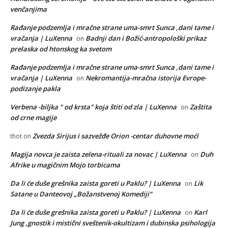
venčanjima
Rađanje podzemlja i mračne strane uma-smrt Sunca ,dani tame i
vračanja | LuXenna
Badnji dan i Božić-antropološki prikaz
on
prelaska od htonskog ka svetom
Rađanje podzemlja i mračne strane uma-smrt Sunca ,dani tame i
vračanja | LuXenna
Nekromantija-mračna istorija Evrope-
on
podizanje pakla
Verbena -biljka " od krsta" koja štiti od zla | LuXenna
Zaštita
on
od crne magije
Zvezda Sirijus i sazvežđe Orion -centar duhovne moći
thot
on
Magija novca je zaista zelena-rituali za novac | LuXenna
Duh
on
Afrike u magičnim Mojo torbicama
Da li će duše grešnika zaista goreti u Paklu? | LuXenna
Lik
on
Satane u Danteovoj „Božanstvenoj Komediji“
Da li će duše grešnika zaista goreti u Paklu? | LuXenna
Karl
on
Jung ,gnostik i mistični sveštenik-okultizam i dubinska psihologija