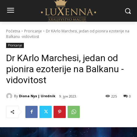
Početna
Proricanje
Dr KArlo Marchesi, jedan od pionira ezoterije na
Balkanu -vidovitost
Proricanje
Dr KArlo Marchesi, jedan od
pionira ezoterije na Balkanu -
vidovitost
By
Diona Nyx | Urednik
9. јун 2023.
225
0