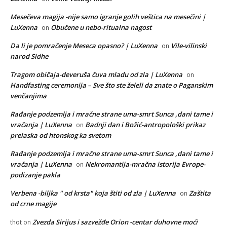
Mesečeva magija -nije samo igranje golih veštica na mesečini |
LuXenna
Obučene u nebo-ritualna nagost
on
Da li je pomračenje Meseca opasno? | LuXenna
Vile-vilinski
on
narod Sidhe
Tragom običaja-deveruša čuva mladu od zla | LuXenna
on
Handfasting ceremonija – Sve što ste želeli da znate o Paganskim
venčanjima
Rađanje podzemlja i mračne strane uma-smrt Sunca ,dani tame i
vračanja | LuXenna
Badnji dan i Božić-antropološki prikaz
on
prelaska od htonskog ka svetom
Rađanje podzemlja i mračne strane uma-smrt Sunca ,dani tame i
vračanja | LuXenna
Nekromantija-mračna istorija Evrope-
on
podizanje pakla
Verbena -biljka " od krsta" koja štiti od zla | LuXenna
Zaštita
on
od crne magije
Zvezda Sirijus i sazvežđe Orion -centar duhovne moći
thot
on