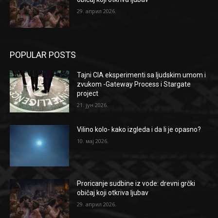
29. април 2026.
POPULAR POSTS
Tajni CIA eksperimenti sa ljudskim umom i
zvukom -Gateway Process i Stargate
project
21. јун 2026.
Vilino kolo- kako izgleda i da li je opasno?
10. мај 2026.
Proricanje sudbine iz vode: drevni grčki
običaj koji otkriva ljubav
29. април 2026.