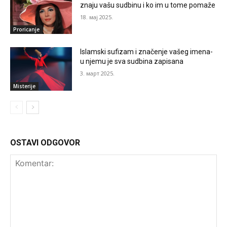
znaju vašu sudbinu i ko im u tome pomaže
18. мај 2025.
Proricanje
Islamski sufizam i značenje vašeg imena-
u njemu je sva sudbina zapisana
3. март 2025.
Misterije
OSTAVI ODGOVOR