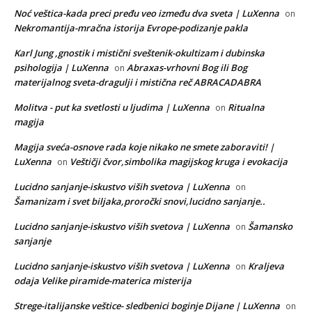
Noć veštica-kada preci pređu veo između dva sveta | LuXenna
on
Nekromantija-mračna istorija Evrope-podizanje pakla
Karl Jung ,gnostik i mistični sveštenik-okultizam i dubinska
psihologija | LuXenna
Abraxas-vrhovni Bog ili Bog
on
materijalnog sveta-dragulji i mistična reč ABRACADABRA
Molitva - put ka svetlosti u ljudima | LuXenna
Ritualna
on
magija
Magija sveća-osnove rada koje nikako ne smete zaboraviti! |
LuXenna
Veštičji čvor,simbolika magijskog kruga i evokacija
on
Lucidno sanjanje-iskustvo viših svetova | LuXenna
on
Šamanizam i svet biljaka,proročki snovi,lucidno sanjanje..
Lucidno sanjanje-iskustvo viših svetova | LuXenna
Šamansko
on
sanjanje
Lucidno sanjanje-iskustvo viših svetova | LuXenna
Kraljeva
on
odaja Velike piramide-materica misterija
Strege-italijanske veštice- sledbenici boginje Dijane | LuXenna
on