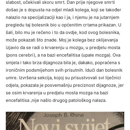
slabost, očekivali skoru smrt. Dan prije njegove smrti
došao je s dopusta na odjel mladi kolega, koji se također
nalazio na specijalizaciji kao i ja, i njemu je na jutarnjem
pregledu taj bolesnik bio u općenitim crtama prikazan. U
šali, bilo mu je rečeno i to da ovdje, kod ovog bolesnika,
može pokazati što znade. Moj je kolega bez oklijevanja
izjavio da se radi o krvarenju u mozgu, u predjelu mosta
(pons cerebri), a na bazi encefalitisa (upale mozga). Ova
smjela i tako brza dijagnoza bila je, dakako, popraćena s
ironičnim podsmijehom svih prisutnih. Idući dan bolesnik
umre. Izvršena sekcija, kojoj su prisustvovali svi liječnici
odjela, pokazala je posvemašnju preciznost dijagnoze, jer
se osim krvarenja u predjelu mosta mozga na bazi
encefalitisa ,nije našlo drugog patološkog nalaza.