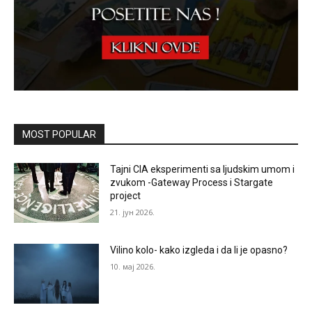
MOST POPULAR
Tajni CIA eksperimenti sa ljudskim umom i
zvukom -Gateway Process i Stargate
project
21. јун 2026.
Vilino kolo- kako izgleda i da li je opasno?
10. мај 2026.