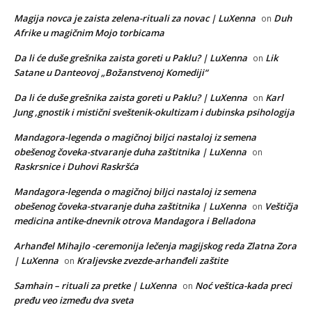
Magija novca je zaista zelena-rituali za novac | LuXenna
Duh
on
Afrike u magičnim Mojo torbicama
Da li će duše grešnika zaista goreti u Paklu? | LuXenna
Lik
on
Satane u Danteovoj „Božanstvenoj Komediji“
Da li će duše grešnika zaista goreti u Paklu? | LuXenna
Karl
on
Jung ,gnostik i mistični sveštenik-okultizam i dubinska psihologija
Mandagora-legenda o magičnoj biljci nastaloj iz semena
obešenog čoveka-stvaranje duha zaštitnika | LuXenna
on
Raskrsnice i Duhovi Raskršća
Mandagora-legenda o magičnoj biljci nastaloj iz semena
obešenog čoveka-stvaranje duha zaštitnika | LuXenna
Veštičja
on
medicina antike-dnevnik otrova Mandagora i Belladona
Arhanđel Mihajlo -ceremonija lečenja magijskog reda Zlatna Zora
| LuXenna
Kraljevske zvezde-arhanđeli zaštite
on
Samhain – rituali za pretke | LuXenna
Noć veštica-kada preci
on
pređu veo između dva sveta