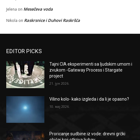
Mesečeva voda
Jelena
on
Raskrsnice i Duhovi Raskršća
Nikola
on
EDITOR PICKS
Tajni CIA eksperimenti sa ljudskim umom i
zvukom -Gateway Process i Stargate
project
21. јун 2026.
Vilino kolo- kako izgleda i da li je opasno?
10. мај 2026.
Proricanje sudbine iz vode: drevni grčki
običaj koji otkriva ljubav