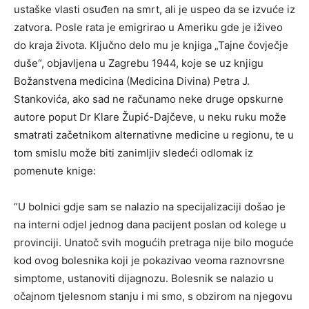
ustaške vlasti osuđen na smrt, ali je uspeo da se izvuće iz
zatvora. Posle rata je emigrirao u Ameriku gde je iživeo
do kraja života. Ključno delo mu je knjiga „Tajne čovječje
duše“, objavljena u Zagrebu 1944, koje se uz knjigu
Božanstvena medicina (Medicina Divina) Petra J.
Stankovića, ako sad ne računamo neke druge opskurne
autore poput Dr Klare Župić-Dajčeve, u neku ruku može
smatrati začetnikom alternativne medicine u regionu, te u
tom smislu može biti zanimljiv sledeći odlomak iz
pomenute knige:
“U bolnici gdje sam se nalazio na specijalizaciji došao je
na interni odjel jednog dana pacijent poslan od kolege u
provinciji. Unatoč svih mogućih pretraga nije bilo moguće
kod ovog bolesnika koji je pokazivao veoma raznovrsne
simptome, ustanoviti dijagnozu. Bolesnik se nalazio u
očajnom tjelesnom stanju i mi smo, s obzirom na njegovu