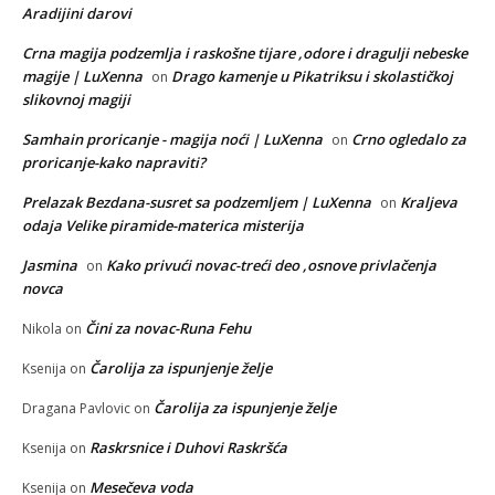
Aradijini darovi
Crna magija podzemlja i raskošne tijare ,odore i dragulji nebeske
magije | LuXenna
Drago kamenje u Pikatriksu i skolastičkoj
on
slikovnoj magiji
Samhain proricanje - magija noći | LuXenna
Crno ogledalo za
on
proricanje-kako napraviti?
Prelazak Bezdana-susret sa podzemljem | LuXenna
Kraljeva
on
odaja Velike piramide-materica misterija
Jasmina
Kako privući novac-treći deo ,osnove privlačenja
on
novca
Čini za novac-Runa Fehu
Nikola
on
Čarolija za ispunjenje želje
Ksenija
on
Čarolija za ispunjenje želje
Dragana Pavlovic
on
Raskrsnice i Duhovi Raskršća
Ksenija
on
Mesečeva voda
Ksenija
on