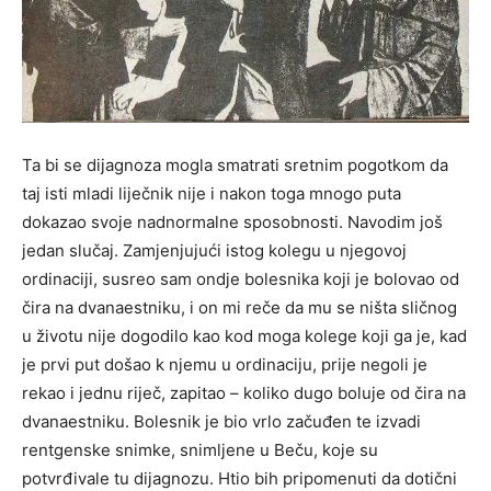
Ta bi se dijagnoza mogla smatrati sretnim pogotkom da
taj isti mladi liječnik nije i nakon toga mnogo puta
dokazao svoje nadnormalne sposobnosti. Navodim još
jedan slučaj. Zamjenjujući istog kolegu u njegovoj
ordinaciji, susreo sam ondje bolesnika koji je bolovao od
čira na dvanaestniku, i on mi reče da mu se ništa sličnog
u životu nije dogodilo kao kod moga kolege koji ga je, kad
je prvi put došao k njemu u ordinaciju, prije negoli je
rekao i jednu riječ, zapitao – koliko dugo boluje od čira na
dvanaestniku. Bolesnik je bio vrlo začuđen te izvadi
rentgenske snimke, snimljene u Beču, koje su
potvrđivale tu dijagnozu. Htio bih pripomenuti da dotični