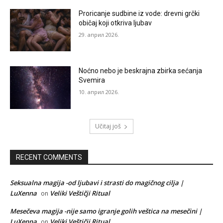
Proricanje sudbine iz vode: drevni grčki
običaj koji otkriva ljubav
29. април 2026.
Noćno nebo je beskrajna zbirka sećanja
Svemira
10. април 2026.
Učitaj još
RECENT COMMENTS
Seksualna magija -od ljubavi i strasti do magičnog cilja |
LuXenna
Veliki Veštičji Ritual
on
Mesečeva magija -nije samo igranje golih veštica na mesečini |
LuXenna
Veliki Veštičji Ritual
on