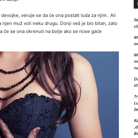
devojke, veruje se da će ona postati luda za njim. Ali
Se
 njen muž voli neku drugu. Donji veš je bio bitan, zato
ci
da će se ona okrenuti na bolje ako se nose gaće
Me
me
Me
me
na
Da
Vi
Tr
L
že
Ra
,d
Bo