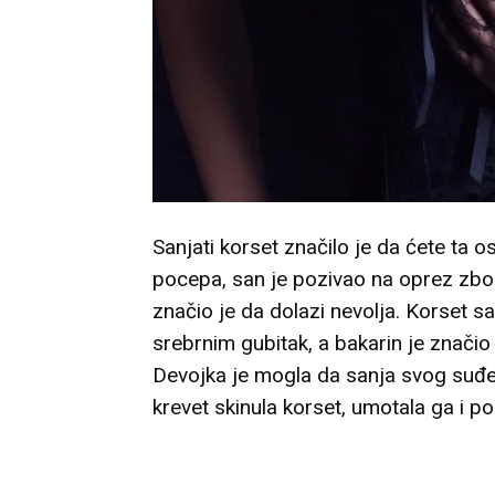
Sanjati korset značilo je da ćete ta 
pocepa, san je pozivao na oprez zbog
značio je da dolazi nevolja. Korset s
srebrnim gubitak, a bakarin je značio 
Devojka je mogla da sanja svog suđen
krevet skinula korset, umotala ga i po