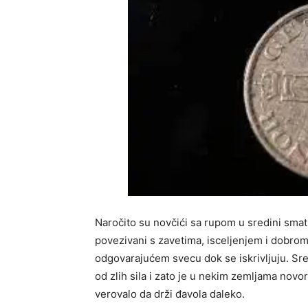
Naročito su novčići sa rupom u sredini smatran
povezivani s zavetima, isceljenjem i dobrom 
odgovarajućem svecu dok se iskrivljuju. Sre
od zlih sila i zato je u nekim zemljama nov
verovalo da drži đavola daleko.