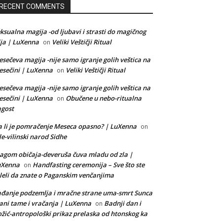
RECENT COMMENTS
ksualna magija -od ljubavi i strasti do magičnog
lja | LuXenna
Veliki Veštičji Ritual
on
sečeva magija -nije samo igranje golih veštica na
sečini | LuXenna
Veliki Veštičji Ritual
on
sečeva magija -nije samo igranje golih veštica na
sečini | LuXenna
Obučene u nebo-ritualna
on
gost
 li je pomračenje Meseca opasno? | LuXenna
on
le-vilinski narod Sidhe
agom običaja-deveruša čuva mladu od zla |
uXenna
Handfasting ceremonija – Sve što ste
on
leli da znate o Paganskim venčanjima
đanje podzemlja i mračne strane uma-smrt Sunca
ani tame i vračanja | LuXenna
Badnji dan i
on
žić-antropološki prikaz prelaska od htonskog ka