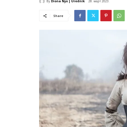
By
Diona Nyx | Urednik
28. март 2023.
Share