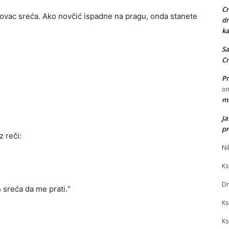
Cr
novac sreća. Ako novčić ispadne na pragu, onda stanete
dr
ka
Sa
Cr
Pr
o
mi
J
pr
z reči:
Ni
Ks
Dr
 sreća da me prati.“
Ks
Ks