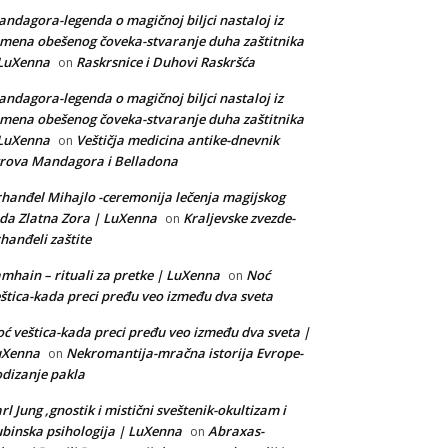
ndagora-legenda o magičnoj biljci nastaloj iz
mena obešenog čoveka-stvaranje duha zaštitnika
 LuXenna
Raskrsnice i Duhovi Raskršća
on
ndagora-legenda o magičnoj biljci nastaloj iz
mena obešenog čoveka-stvaranje duha zaštitnika
 LuXenna
Veštičja medicina antike-dnevnik
on
rova Mandagora i Belladona
hanđel Mihajlo -ceremonija lečenja magijskog
da Zlatna Zora | LuXenna
Kraljevske zvezde-
on
hanđeli zaštite
mhain – rituali za pretke | LuXenna
Noć
on
štica-kada preci pređu veo između dva sveta
ć veštica-kada preci pređu veo između dva sveta |
uXenna
Nekromantija-mračna istorija Evrope-
on
dizanje pakla
rl Jung ,gnostik i mistični sveštenik-okultizam i
binska psihologija | LuXenna
Abraxas-
on