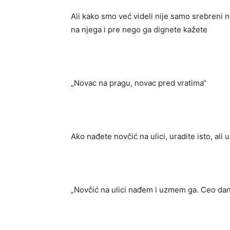
Ali kako smo već videli nije samo srebreni 
na njega i pre nego ga dignete kažete
„Novac na pragu, novac pred vratima“
Ako nađete novčić na ulici, uradite isto, ali u
„Novčić na ulici nađem i uzmem ga. Ceo dan