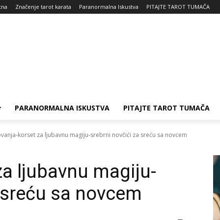
tna
Značenje tarot karata
Paranormalna Iskustva
PITAJTE TAROT TUMAČA
PARANORMALNA ISKUSTVA
PITAJTE TAROT TUMAČA
vanja-korset za ljubavnu magiju-srebrni novčići za sreću sa novcem
za ljubavnu magiju-
a sreću sa novcem