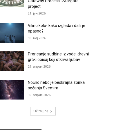
Gateway Process i Stargate
project
21. јун 2026.
Vilino kolo- kako izgleda i da li je
opasno?
10. мај 2026.
Proricanje sudbine iz vode: drevni
grčki običaj koji otkriva ljubav
29. април 2026.
Noćno nebo je beskrajna zbirka
sećanja Svemira
10. април 2026.
Učitaj još