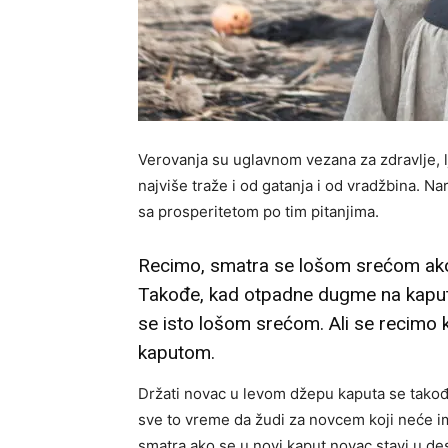
Verovanja su uglavnom vezana za zdravlje, lju
najviše traže i od gatanja i od vradžbina. 
sa prosperitetom po tim pitanjima.
Recimo, smatra se lošom srećom ak
Takođe, kad otpadne dugme na kapu
se isto lošom srećom. Ali se recim
kaputom.
Držati novac u levom džepu kaputa se takođe
sve to vreme da žudi za novcem koji neće im
smatra ako se u novi kaput novac stavi u de