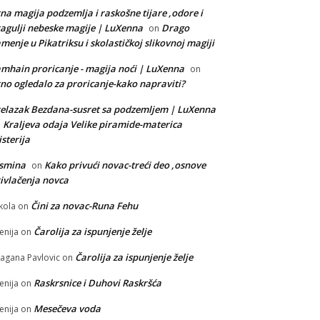
na magija podzemlja i raskošne tijare ,odore i
agulji nebeske magije | LuXenna
Drago
on
menje u Pikatriksu i skolastičkoj slikovnoj magiji
mhain proricanje - magija noći | LuXenna
on
no ogledalo za proricanje-kako napraviti?
elazak Bezdana-susret sa podzemljem | LuXenna
Kraljeva odaja Velike piramide-materica
n
sterija
asmina
Kako privući novac-treći deo ,osnove
on
ivlačenja novca
Čini za novac-Runa Fehu
kola
on
Čarolija za ispunjenje želje
enija
on
Čarolija za ispunjenje želje
agana Pavlovic
on
Raskrsnice i Duhovi Raskršća
enija
on
Mesečeva voda
enija
on