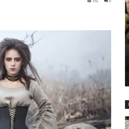
316
0