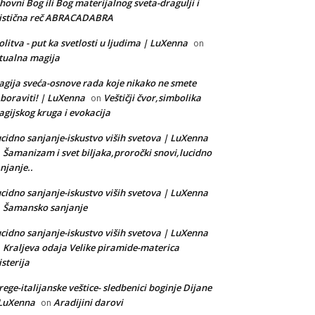
hovni Bog ili Bog materijalnog sveta-dragulji i
istična reč ABRACADABRA
litva - put ka svetlosti u ljudima | LuXenna
on
tualna magija
gija sveća-osnove rada koje nikako ne smete
boraviti! | LuXenna
Veštičji čvor,simbolika
on
gijskog kruga i evokacija
cidno sanjanje-iskustvo viših svetova | LuXenna
Šamanizam i svet biljaka,proročki snovi,lucidno
n
njanje..
cidno sanjanje-iskustvo viših svetova | LuXenna
Šamansko sanjanje
n
cidno sanjanje-iskustvo viših svetova | LuXenna
Kraljeva odaja Velike piramide-materica
n
sterija
rege-italijanske veštice- sledbenici boginje Dijane
 LuXenna
Aradijini darovi
on