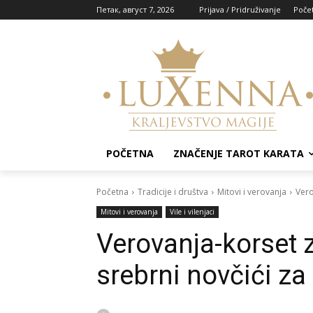
Петак, август 7, 2026
Prijava / Pridruživanje
Poče
POČETNA
ZNAČENJE TAROT KARATA
Početna
Tradicije i društva
Mitovi i verovanja
Vero
Mitovi i verovanja
Vile i vilenjaci
Verovanja-korset 
srebrni novčići z