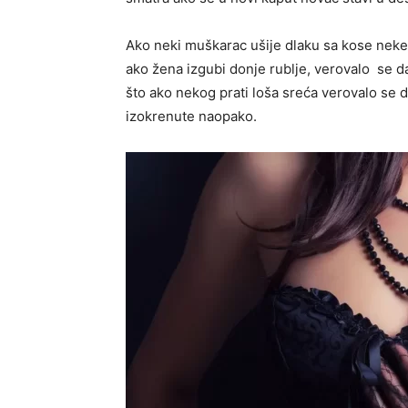
Ako neki muškarac ušije dlaku sa kose neke 
ako žena izgubi donje rublje, verovalo se da
što ako nekog prati loša sreća verovalo se 
izokrenute naopako.