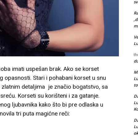
s
Ra
,d
mr
Ve
L
th
d
osoba imati uspešan brak. Ako se korset
Ma
 opasnosti. Stari i pohabani korset u snu
L
t
a zlatnim detaljima je značio bogatstvo, sa
sreću. Korseti su korišteni i za gatanje.
Da
L
og ljubavnika kako što bi pre odlaska u
Ko
novila tri puta magićne reči:
Da
L
ok