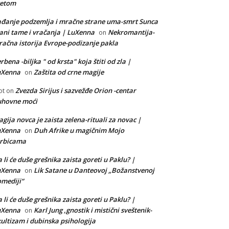
vetom
đanje podzemlja i mračne strane uma-smrt Sunca
ani tame i vračanja | LuXenna
Nekromantija-
on
ačna istorija Evrope-podizanje pakla
rbena -biljka " od krsta" koja štiti od zla |
uXenna
Zaštita od crne magije
on
Zvezda Sirijus i sazvežđe Orion -centar
ot
on
uhovne moći
gija novca je zaista zelena-rituali za novac |
uXenna
Duh Afrike u magičnim Mojo
on
orbicama
 li će duše grešnika zaista goreti u Paklu? |
uXenna
Lik Satane u Danteovoj „Božanstvenoj
on
mediji“
 li će duše grešnika zaista goreti u Paklu? |
uXenna
Karl Jung ,gnostik i mistični sveštenik-
on
ultizam i dubinska psihologija