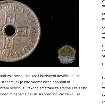
vr
m
Mo
Ri
Ma
za
ma
Lu
o
sa
Lu
o
i za sretne. Isto kao i iskrivljeni novčići koji su
Lu
srećom, ali je bilo veoma bitno ponuditi ih
o
mi
breni novčići su takođe smatrani za srećne i za zaštitu
orođenim bebama davan srebreni novčić za koji se
St
|