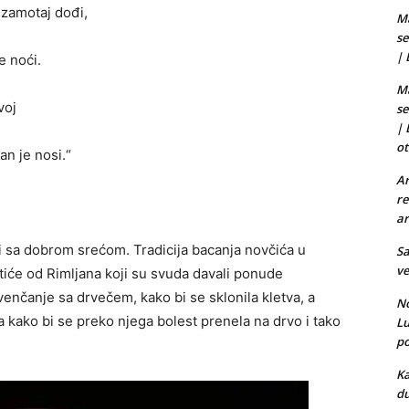
 zamotaj dođi,
Ma
se
|
e noći.
Ma
voj
se
|
ot
an je nosi.“
Ar
re
ar
 sa dobrom srećom. Tradicija bacanja novčića u
Sa
ve
otiće od Rimljana koji su svuda davali ponude
enčanje sa drvečem, kako bi se sklonila kletva, a
No
ta kako bi se preko njega bolest prenela na drvo i tako
L
po
Ka
du