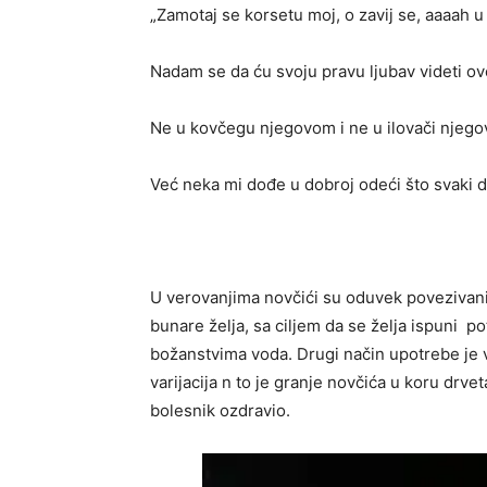
„Zamotaj se korsetu moj, o zavij se, aaaah u
Nadam se da ću svoju pravu ljubav videti ov
Ne u kovčegu njegovom i ne u ilovači njego
Već neka mi dođe u dobroj odeći što svaki d
U verovanjima novčići su oduvek povezivani
bunare želja, sa ciljem da se želja ispuni p
božanstvima voda. Drugi način upotrebe je v
varijacija n to je granje novčića u koru drve
bolesnik ozdravio.