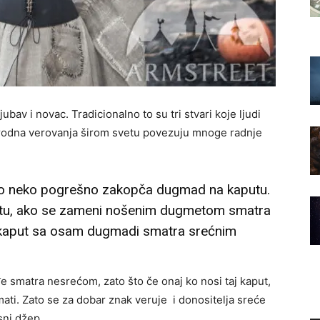
bav i novac. Tradicionalno to su tri stvari koje ljudi
Narodna verovanja širom svetu povezuju mnoge radnje
o neko pogrešno zakopča dugmad na kaputu.
tu, ako se zameni nošenim dugmetom smatra
o kaput sa osam dugmadi smatra srećnim
 smatra nesrećom, zato što če onaj ko nosi taj kaput,
ati. Zato se za dobar znak veruje i donositelja sreće
sni džep.