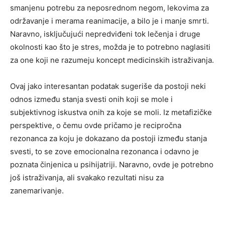
smanjenu potrebu za neposrednom negom, lekovima za
održavanje i merama reanimacije, a bilo je i manje smrti.
Naravno, isključujući nepredviđeni tok lečenja i druge
okolnosti kao što je stres, možda je to potrebno naglasiti
za one koji ne razumeju koncept medicinskih istraživanja.
Ovaj jako interesantan podatak sugeriše da postoji neki
odnos između stanja svesti onih koji se mole i
subjektivnog iskustva onih za koje se moli. Iz metafizičke
perspektive, o čemu ovde pričamo je recipročna
rezonanca za koju je dokazano da postoji između stanja
svesti, to se zove emocionalna rezonanca i odavno je
poznata činjenica u psihijatriji. Naravno, ovde je potrebno
još istraživanja, ali svakako rezultati nisu za
zanemarivanje.