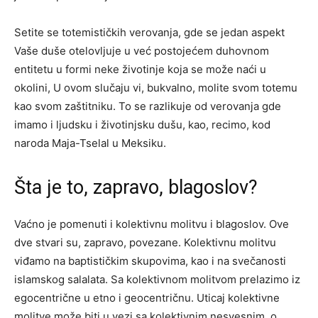
Setite se totemističkih verovanja, gde se jedan aspekt
Vaše duše otelovljuje u već postojećem duhovnom
entitetu u formi neke životinje koja se može naći u
okolini, U ovom slučaju vi, bukvalno, molite svom totemu
kao svom zaštitniku. To se razlikuje od verovanja gde
imamo i ljudsku i životinjsku dušu, kao, recimo, kod
naroda Maja-Tselal u Meksiku.
Šta je to, zapravo, blagoslov?
Vaćno je pomenuti i kolektivnu molitvu i blagoslov. Ove
dve stvari su, zapravo, povezane. Kolektivnu molitvu
viđamo na baptističkim skupovima, kao i na svečanosti
islamskog salalata. Sa kolektivnom molitvom prelazimo iz
egocentrične u etno i geocentričnu. Uticaj kolektivne
molitve može biti u vezi sa kolektivnim nesvesnim, o