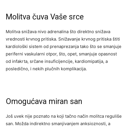
Molitva čuva Vaše srce
Molitva snižava nivo adrenalina što direktno snižava
vrednosti krvnog pritiska. Snižavanje krvnog pritiska štiti
kardiološki sistem od prenaprezanja tako što se smanjuje
periferni vaskularni otpor, što, opet, smanjuje opasnost
od infakrta, srčane insuficijencije, kardiomipatija, a
posledično, i nekih plučnih komplikacija.
Omogućava miran san
Još uvek nije poznato na koji tačno način molitca reguliše
san. Možda indirektno smanjivanjem anksioznosti, a