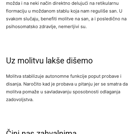
možda i na neki način direktno delujući na retikularnu
fiormaciju u moždanom stablu koja nam reguliše san. U
svakom slučaju, benefiti molitve na san, a i posledično na
psihosomatsko zdravlje, nemerljivi su.
Uz molitvu lakše dišemo
Molitva stabilizuje autonomne funkcije poput probave i
disanja. Naročito kad je probava u pitanju jer se smatra da
molitva pomaže u savladavanju sposobnosti odlaganja
zadovoljstva.
Čini nas zahvalnima