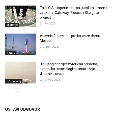
Tajni CIA eksperimenti sa ljudskim umom i
zvukom -Gateway Process i Stargate
project
21. јун 2026.
Misterije
Artemis 2-srećan ti put ka tvom domu
Mesecu
2. април 2026.
Nauka
Jin i jang princip:ezoterična primena,
simbolika, kosmologija i unutrašnja
dinamika svesti
23. јануар 2026.
Lični razvoj
OSTAVI ODGOVOR