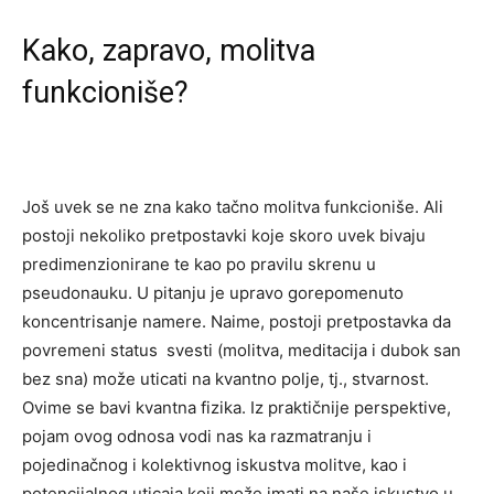
Kako, zapravo, molitva
funkcioniše?
Još uvek se ne zna kako tačno molitva funkcioniše. Ali
postoji nekoliko pretpostavki koje skoro uvek bivaju
predimenzionirane te kao po pravilu skrenu u
pseudonauku. U pitanju je upravo gorepomenuto
koncentrisanje namere. Naime, postoji pretpostavka da
povremeni status svesti (molitva, meditacija i dubok san
bez sna) može uticati na kvantno polje, tj., stvarnost.
Ovime se bavi kvantna fizika. Iz praktičnije perspektive,
pojam ovog odnosa vodi nas ka razmatranju i
pojedinačnog i kolektivnog iskustva molitve, kao i
potencijalnog uticaja koji može imati na naše iskustvo u