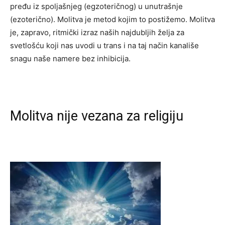
pređu iz spoljašnjeg (egzoteričnog) u unutrašnje
(ezoterično). Molitva je metod kojim to postižemo. Molitva
je, zapravo, ritmički izraz naših najdubljih želja za
svetlošću koji nas uvodi u trans i na taj način kanališe
snagu naše namere bez inhibicija.
Molitva nije vezana za religiju