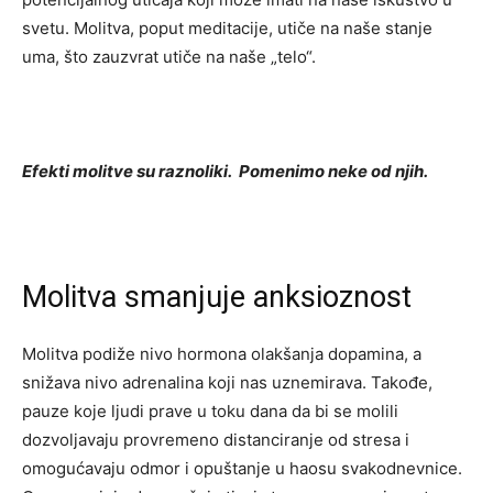
svetu. Molitva, poput meditacije, utiče na naše stanje
uma, što zauzvrat utiče na naše „telo“.
Efekti molitve su raznoliki. Pomenimo neke od njih.
Molitva smanjuje anksioznost
Molitva podiže nivo hormona olakšanja dopamina, a
snižava nivo adrenalina koji nas uznemirava. Takođe,
pauze koje ljudi prave u toku dana da bi se molili
dozvoljavaju provremeno distanciranje od stresa i
omogućavaju odmor i opuštanje u haosu svakodnevnice.