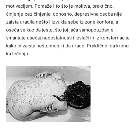
motivacijom. Pomaže i to što je molitva, praktično,
činjenje bez činjenja, odnosno, depresivna osoba nije
zaista uradila nešto i izvukla sebe iz zone konfora, a
oseća se kao da jeste, što joj jača samopouzdanje,
smanjuje osećaj nedostatnosti i izvlači ih iz konsternacije
kako bi zaista nešto mogli i da urade. Praktično, da krenu
ka lečenju.