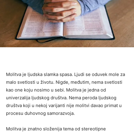
Molitva je ljudska slamka spasa. Ljudi se oduvek mole za
malo svetlosti u životu. Nigde, međutim, nema svetlosti
kao one koju nosimo u sebi. Molitva je jedna od
univerzalija ljudskog društva. Nema peroda ljudskog
društva koji u nekoj varijanti nije molitvi davao primat u
procesu duhovnog samorazvoja.
Molitva je znatno složenija tema od stereotipne