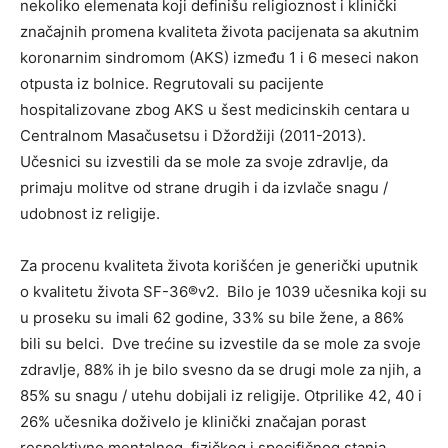
nekoliko elemenata koji definišu religioznost i klinički
značajnih promena kvaliteta života pacijenata sa akutnim
koronarnim sindromom (AKS) između 1 i 6 meseci nakon
otpusta iz bolnice. Regrutovali su pacijente
hospitalizovane zbog AKS u šest medicinskih centara u
Centralnom Masačusetsu i Džordžiji (2011-2013).
Učesnici su izvestili da se mole za svoje zdravlje, da
primaju molitve od strane drugih i da izvlače snagu /
udobnost iz religije.
Za procenu kvaliteta života korišćen je generički uputnik
o kvalitetu života SF-36®v2. Bilo je 1039 učesnika koji su
u proseku su imali 62 godine, 33% su bile žene, a 86%
bili su belci. Dve trećine su izvestile da se mole za svoje
zdravlje, 88% ih je bilo svesno da se drugi mole za njih, a
85% su snagu / utehu dobijali iz religije. Otprilike 42, 40 i
26% učesnika doživelo je klinički značajan porast
respektivno mentalnog, fizičkog i specifičnog stanja.