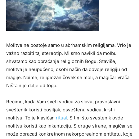
Molitve ne postoje samo u abrhamskim religijama. Vrlo je
važno razbiti taj stereotip. Mi smo navikli da molbu
shvatamo kao obraćanje religioznih Bogu. Štaviše,
molitva je neupućenoj osobi način da odvoje religiju od
magije. Naime, religiozan čovek se moli, a magičar vrača.
Ništa nije dalje od toga.
Recimo, kada Vam sveti vodicu za slavu, pravoslavni
sveštenik koristi bosiljak, osveštenu vodicu, krst i
molitvu. To je klasičan
ritual
. S tim što sveštenik ovde
molitvu koristi kao inkantaciju. S druge strane, magičar se
može obraćati konkretnom nekorporealnom entitetu, koje