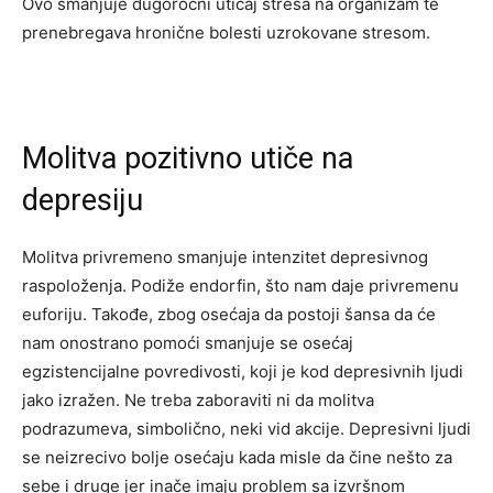
Ovo smanjuje dugoročni uticaj stresa na organizam te
prenebregava hronične bolesti uzrokovane stresom.
Molitva pozitivno utiče na
depresiju
Molitva privremeno smanjuje intenzitet depresivnog
raspoloženja. Podiže endorfin, što nam daje privremenu
euforiju. Takođe, zbog osećaja da postoji šansa da će
nam onostrano pomoći smanjuje se osećaj
egzistencijalne povredivosti, koji je kod depresivnih ljudi
jako izražen. Ne treba zaboraviti ni da molitva
podrazumeva, simbolično, neki vid akcije. Depresivni ljudi
se neizrecivo bolje osećaju kada misle da čine nešto za
sebe i druge jer inače imaju problem sa izvršnom