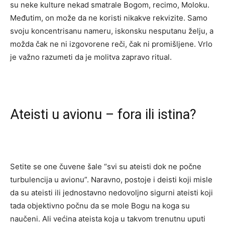
su neke kulture nekad smatrale Bogom, recimo, Moloku.
Međutim, on može da ne koristi nikakve rekvizite. Samo
svoju koncentrisanu nameru, iskonsku nesputanu želju, a
možda čak ne ni izgovorene reči, čak ni promišljene. Vrlo
je važno razumeti da je molitva zapravo ritual.
Ateisti u avionu – fora ili istina?
Setite se one čuvene šale “svi su ateisti dok ne počne
turbulencija u avionu”. Naravno, postoje i deisti koji misle
da su ateisti ili jednostavno nedovoljno sigurni ateisti koji
tada objektivno počnu da se mole Bogu na koga su
naučeni. Ali većina ateista koja u takvom trenutnu uputi