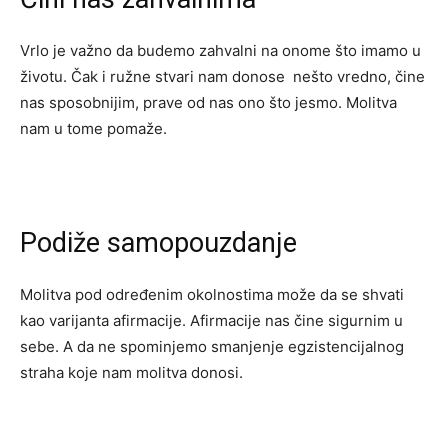
Vrlo je važno da budemo zahvalni na onome što imamo u
životu. Čak i ružne stvari nam donose nešto vredno, čine
nas sposobnijim, prave od nas ono što jesmo. Molitva
nam u tome pomaže.
Podiže samopouzdanje
Molitva pod određenim okolnostima može da se shvati
kao varijanta afirmacije. Afirmacije nas čine sigurnim u
sebe. A da ne spominjemo smanjenje egzistencijalnog
straha koje nam molitva donosi.