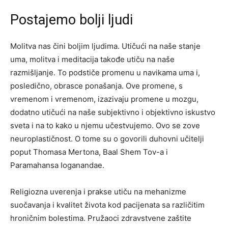
Postajemo bolji ljudi
Molitva nas čini boljim ljudima. Utičući na naše stanje
uma, molitva i meditacija takođe utiču na naše
razmišljanje. To podstiče promenu u navikama uma i,
posledično, obrasce ponašanja. Ove promene, s
vremenom i vremenom, izazivaju promene u mozgu,
dodatno utičući na naše subjektivno i objektivno iskustvo
sveta i na to kako u njemu učestvujemo. Ovo se zove
neuroplastičnost. O tome su o govorili duhovni učitelji
poput Thomasa Mertona, Baal Shem Tov-a i
Paramahansa Ioganandae.
Religiozna uverenja i prakse utiču na mehanizme
suočavanja i kvalitet života kod pacijenata sa različitim
hroničnim bolestima. Pružaoci zdravstvene zaštite