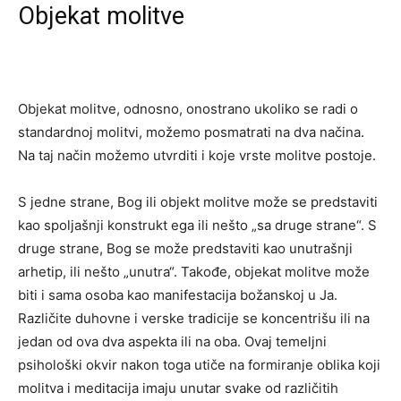
Objekat molitve
Objekat molitve, odnosno, onostrano ukoliko se radi o
standardnoj molitvi, možemo posmatrati na dva načina.
Na taj način možemo utvrditi i koje vrste molitve postoje.
S jedne strane, Bog ili objekt molitve može se predstaviti
kao spoljašnji konstrukt ega ili nešto „sa druge strane“. S
druge strane, Bog se može predstaviti kao unutrašnji
arhetip, ili nešto „unutra“. Takođe, objekat molitve može
biti i sama osoba kao manifestacija božanskoj u Ja.
Različite duhovne i verske tradicije se koncentrišu ili na
jedan od ova dva aspekta ili na oba. Ovaj temeljni
psihološki okvir nakon toga utiče na formiranje oblika koji
molitva i meditacija imaju unutar svake od različitih