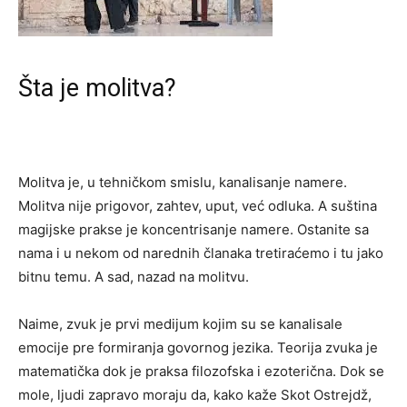
Šta je molitva?
Molitva je, u tehničkom smislu, kanalisanje namere.
Molitva nije prigovor, zahtev, uput, već odluka. A suština
magijske prakse je koncentrisanje namere. Ostanite sa
nama i u nekom od narednih članaka tretiraćemo i tu jako
bitnu temu. A sad, nazad na molitvu.
Naime, zvuk je prvi medijum kojim su se kanalisale
emocije pre formiranja govornog jezika. Teorija zvuka je
matematička dok je praksa filozofska i ezoterična. Dok se
mole, ljudi zapravo moraju da, kako kaže Skot Ostrejdž,