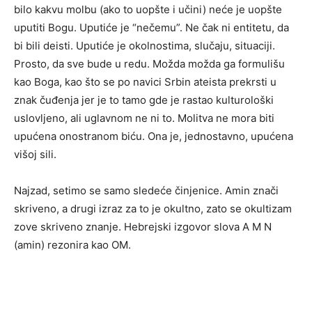
bilo kakvu molbu (ako to uopšte i učini) neće je uopšte
uputiti Bogu. Uputiće je “nečemu”. Ne čak ni entitetu, da
bi bili deisti. Uputiće je okolnostima, slučaju, situaciji.
Prosto, da sve bude u redu. Možda možda ga formulišu
kao Boga, kao što se po navici Srbin ateista prekrsti u
znak čuđenja jer je to tamo gde je rastao kulturološki
uslovljeno, ali uglavnom ne ni to. Molitva ne mora biti
upućena onostranom biću. Ona je, jednostavno, upućena
višoj sili.
Najzad, setimo se samo sledeće činjenice. Amin znači
skriveno, a drugi izraz za to je okultno, zato se okultizam
zove skriveno znanje. Hebrejski izgovor slova A M N
(amin) rezonira kao OM.