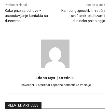
Prethodni članak
Sledeći članak
Kako prizvati duhove –
Karl Jung ,gnostik i mistični
uspostavljanje kontakta sa
sveštenik-okultizam i
duhovima
dubinska psihologija
Diona Nyx | Urednik
Posvećenik i praktičar zapadne hermetičke tradicije
RELATED ARTICLES