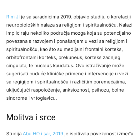
Rim JI
je sa saradnicima 2019. objavio studiju o korelaciji
neurobioloških nalaza sa religijom i spiritualnošću. Nalazi
impliciraju nekoliko područja mozga koja su potencijalno
povezana s razvojem i ponašanjem u vezi sa religijom i
spiritualnošću, kao što su medijalni frontalni korteks,
orbitofrontalni korteks, prekuneus, korteks zadnjeg
cingulata, te nucleus kaudatus. Ovo istraživanje može
sugerisati buduće kliničke primene i intervencije u vezi
sa regigijom i spiritualnošću i različitim poremećajima,
uključujući raspoloženje, anksioznost, psihozu, bolne
sindrome i vrtoglavicu.
Molitva i srce
Studija
Abu HO i sar, 2019
je ispitivala povezanost između