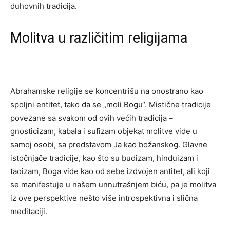
duhovnih tradicija.
Molitva u različitim religijama
Abrahamske religije se koncentrišu na onostrano kao
spoljni entitet, tako da se „moli Bogu“. Mistične tradicije
povezane sa svakom od ovih većih tradicija –
gnosticizam, kabala i sufizam objekat molitve vide u
samoj osobi, sa predstavom Ja kao božanskog. Glavne
istočnjače tradicije, kao što su budizam, hinduizam i
taoizam, Boga vide kao od sebe izdvojen antitet, ali koji
se manifestuje u našem unnutrašnjem biću, pa je molitva
iz ove perspektive nešto više introspektivna i slična
meditaciji.