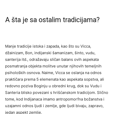
A šta je sa ostalim tradicijama?
Manje tradicije istoka i zapada, kao što su Vicca,
džainizam, Bon, indijanski šamanizam, šinto, vudu,
santerija itd., odražavaju sličan balans ovih aspekata
posmatranja objekta molitve unutar njihovih temeljnih
psiholoških osnova. Naime, Vicca se oslanja na odnos
praktičara prema 5 elemenata kao aspekata sopstva, ali
redovno poziva Boginju u obredni krug, dok su Vudu i
Santeria blisko povezani s hrišćanskom tradicijom. Slično
tome, kod Indijanaca imamo antropomorfna božanstva i
uzajamni odnos ljudi i zemlje, gde ljudi bivaju, zapravo,
jedan aspekt zemlje.