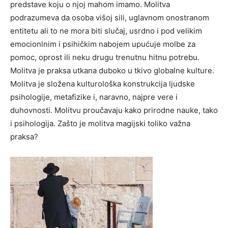
predstave koju o njoj mahom imamo. Molitva
podrazumeva da osoba višoj sili, uglavnom onostranom
entitetu ali to ne mora biti slučaj, usrdno i pod velikim
emocionlnim i psihičkim nabojem upućuje molbe za
pomoc, oprost ili neku drugu trenutnu hitnu potrebu.
Molitva je praksa utkana duboko u tkivo globalne kulture.
Molitva je složena kulturološka konstrukcija ljudske
psihologije, metafizike i, naravno, najpre vere i
duhovnosti. Molitvu proučavaju kako prirodne nauke, tako
i psihologija. Zašto je molitva magijski toliko važna
praksa?