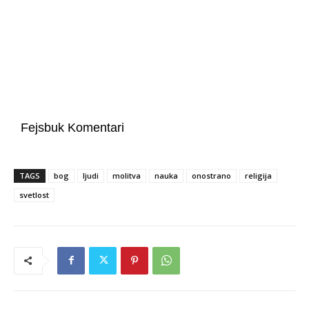
Fejsbuk Komentari
TAGS
bog
ljudi
molitva
nauka
onostrano
religija
svetlost