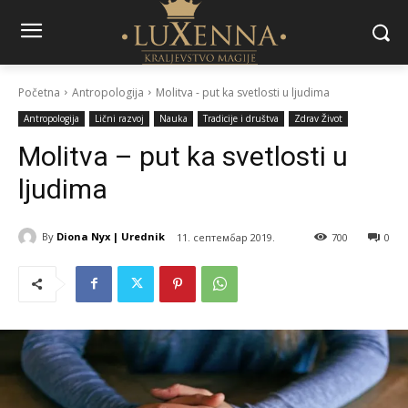
Početna
Antropologija
Molitva - put ka svetlosti u ljudima
Antropologija
Lični razvoj
Nauka
Tradicije i društva
Zdrav Život
Molitva – put ka svetlosti u
ljudima
By
Diona Nyx | Urednik
11. септембар 2019.
700
0