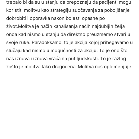
trebalo bi da su u stanju da prepoznaju da pacijenti mogu
koristiti molitvu kao strategiju suočavanja za poboljšanje
dobrobiti i oporavka nakon bolesti opasne po
život.Molitva je način kanalisanja načih najdubljih želja
onda kad nismo u stanju da direktno preuzmemo stvari u
svoje ruke. Paradoksalno, to je akcija kojoj pribegavamo u
slučaju kad nismo u mogućnosti za akciju. To je ono što
nas iznova i iznova vraća na put ljudskosti. To je razlog
zašto je molitva tako dragocena. Molitva nas oplemenjuje.