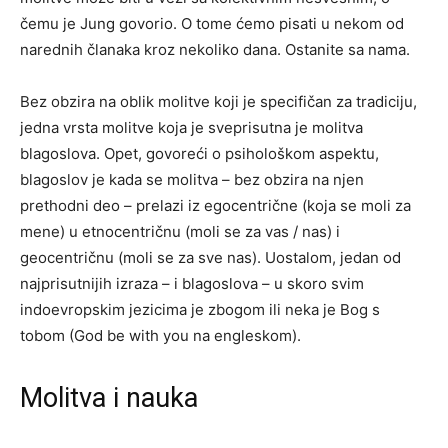
čemu je Jung govorio. O tome ćemo pisati u nekom od
narednih članaka kroz nekoliko dana. Ostanite sa nama.
Bez obzira na oblik molitve koji je specifičan za tradiciju,
jedna vrsta molitve koja je sveprisutna je molitva
blagoslova. Opet, govoreći o psihološkom aspektu,
blagoslov je kada se molitva – bez obzira na njen
prethodni deo – prelazi iz egocentrične (koja se moli za
mene) u etnocentričnu (moli se za vas / nas) i
geocentričnu (moli se za sve nas). Uostalom, jedan od
najprisutnijih izraza – i blagoslova – u skoro svim
indoevropskim jezicima je zbogom ili neka je Bog s
tobom (God be with you na engleskom).
Molitva i nauka