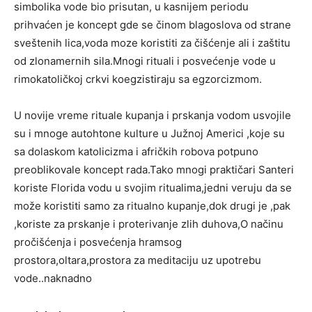
simbolika vode bio prisutan, u kasnijem periodu
prihvaćen je koncept gde se činom blagoslova od strane
sveštenih lica,voda moze koristiti za čišćenje ali i zaštitu
od zlonamernih sila.Mnogi rituali i posvećenje vode u
rimokatoličkoj crkvi koegzistiraju sa egzorcizmom.
U novije vreme rituale kupanja i prskanja vodom usvojile
su i mnoge autohtone kulture u Južnoj Americi ,koje su
sa dolaskom katolicizma i afričkih robova potpuno
preoblikovale koncept rada.Tako mnogi praktičari Santeri
koriste Florida vodu u svojim ritualima,jedni veruju da se
može koristiti samo za ritualno kupanje,dok drugi je ,pak
,koriste za prskanje i proterivanje zlih duhova,O načinu
pročišćenja i posvećenja hramsog
prostora,oltara,prostora za meditaciju uz upotrebu
vode..naknadno