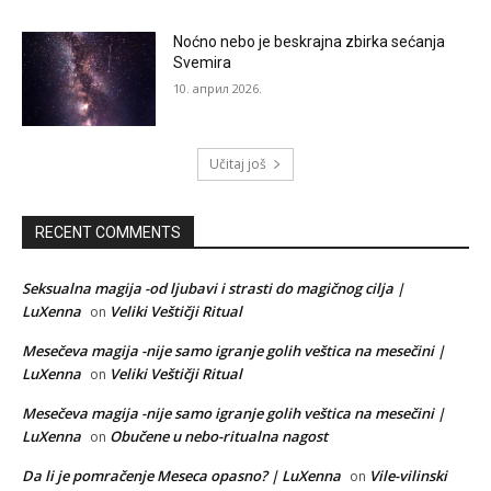
Noćno nebo je beskrajna zbirka sećanja
Svemira
10. април 2026.
Učitaj još
RECENT COMMENTS
Seksualna magija -od ljubavi i strasti do magičnog cilja |
LuXenna
Veliki Veštičji Ritual
on
Mesečeva magija -nije samo igranje golih veštica na mesečini |
LuXenna
Veliki Veštičji Ritual
on
Mesečeva magija -nije samo igranje golih veštica na mesečini |
LuXenna
Obučene u nebo-ritualna nagost
on
Da li je pomračenje Meseca opasno? | LuXenna
Vile-vilinski
on