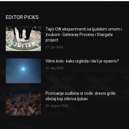
EDITOR PICKS
Tajni CIA eksperimenti sa ljudskim umom i
zvukom -Gateway Process i Stargate
project
21. јун 2026.
Vilino kolo- kako izgleda i da li je opasno?
10. мај 2026.
Proricanje sudbine iz vode: drevni grčki
običaj koji otkriva ljubav
29. април 2026.