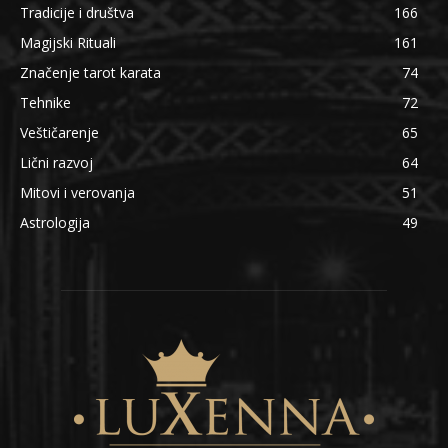
Tradicije i društva
166
Magijski Rituali
161
Značenje tarot karata
74
Tehnike
72
Veštičarenje
65
Lični razvoj
64
Mitovi i verovanja
51
Astrologija
49