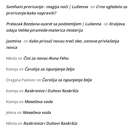
Samhain proricanje - magija noći | LuXenna
Crno ogledalo za
on
proricanje-kako napraviti?
Prelazak Bezdana-susret sa podzemljem | LuXenna
Kraljeva
on
odaja Velike piramide-materica misterija
Jasmina
Kako privući novac-treći deo ,osnove privlačenja
on
novca
Čini za novac-Runa Fehu
Nikola
on
Čarolija za ispunjenje želje
Ksenija
on
Čarolija za ispunjenje želje
Dragana Pavlovic
on
Raskrsnice i Duhovi Raskršća
Ksenija
on
Mesečeva voda
Ksenija
on
Mesečeva voda
Jelena
on
Raskrsnice i Duhovi Raskršća
Nikola
on