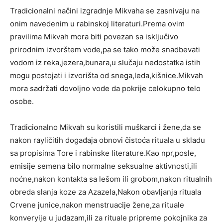
Tradicionalni načini izgradnje Mikvaha se zasnivaju na
onim navedenim u rabinskoj literaturi.Prema ovim
pravilima Mikvah mora biti povezan sa isključivo
prirodnim izvorštem vode,pa se tako može snadbevati
vodom iz reka,jezera,bunara,u slučaju nedostatka istih
mogu postojati i izvorišta od snega,leda,kišnice.Mikvah
mora sadržati dovoljno vode da pokrije celokupno telo
osobe.
Tradicionalno Mikvah su koristili muškarci i žene,da se
nakon rayličitih događaja obnovi čistoća rituala u skladu
sa propisima Tore i rabinske literature.Kao npr,posle,
emisije semena bilo normalne seksualne aktivnosti,ili
noćne,nakon kontakta sa lešom ili grobom,nakon ritualnih
obreda slanja koze za Azazela,Nakon obavljanja rituala
Crvene junice,nakon menstruacije žene,za rituale
konveryije u judazam,ili za rituale pripreme pokojnika za