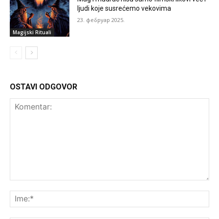
ljudi koje susrećemo vekovima
23. фебруар 2025.
Magijski Rituali
OSTAVI ODGOVOR
Komentar:
Ime