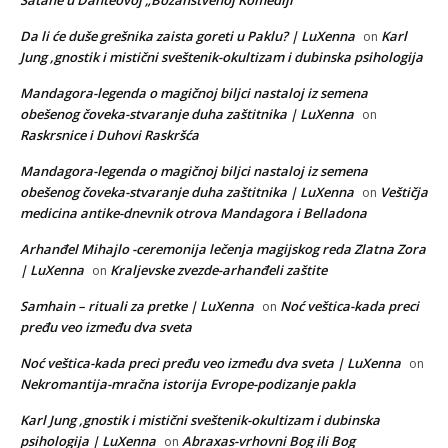
Da li će duše grešnika zaista goreti u Paklu? | LuXenna
Karl
on
Jung ,gnostik i mistični sveštenik-okultizam i dubinska psihologija
Mandagora-legenda o magičnoj biljci nastaloj iz semena
obešenog čoveka-stvaranje duha zaštitnika | LuXenna
on
Raskrsnice i Duhovi Raskršća
Mandagora-legenda o magičnoj biljci nastaloj iz semena
obešenog čoveka-stvaranje duha zaštitnika | LuXenna
Veštičja
on
medicina antike-dnevnik otrova Mandagora i Belladona
Arhanđel Mihajlo -ceremonija lečenja magijskog reda Zlatna Zora
| LuXenna
Kraljevske zvezde-arhanđeli zaštite
on
Samhain – rituali za pretke | LuXenna
Noć veštica-kada preci
on
pređu veo između dva sveta
Noć veštica-kada preci pređu veo između dva sveta | LuXenna
on
Nekromantija-mračna istorija Evrope-podizanje pakla
Karl Jung ,gnostik i mistični sveštenik-okultizam i dubinska
psihologija | LuXenna
Abraxas-vrhovni Bog ili Bog
on