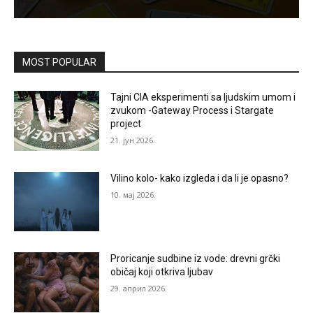
MOST POPULAR
Tajni CIA eksperimenti sa ljudskim umom i
zvukom -Gateway Process i Stargate
project
21. јун 2026.
Vilino kolo- kako izgleda i da li je opasno?
10. мај 2026.
Proricanje sudbine iz vode: drevni grčki
običaj koji otkriva ljubav
29. април 2026.