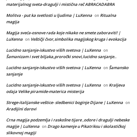
materijalnog sveta-dragulji i mistična reč ABRACADABRA
Molitva - put ka svetlosti u ljudima | LuXenna
Ritualna
on
magija
Magija sveća-osnove rada koje nikako ne smete zaboraviti! |
LuXenna
Veštičji čvor,simbolika magijskog kruga i evokacija
on
Lucidno sanjanje-iskustvo viših svetova | LuXenna
on
Šamanizam i svet biljaka,proročki snovi,lucidno sanjanje..
Lucidno sanjanje-iskustvo viših svetova | LuXenna
Šamansko
on
sanjanje
Lucidno sanjanje-iskustvo viših svetova | LuXenna
Kraljeva
on
odaja Velike piramide-materica misterija
Strege-italijanske veštice- sledbenici boginje Dijane | LuXenna
on
Aradijini darovi
Crna magija podzemlja i raskošne tijare ,odore i dragulji nebeske
magije | LuXenna
Drago kamenje u Pikatriksu i skolastičkoj
on
slikovnoj magiji