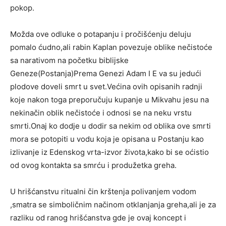
pokop.
Možda ove odluke o potapanju i pročišćenju deluju
pomalo ćudno,ali rabin Kaplan povezuje oblike nečistoće
sa narativom na početku biblijske
Geneze(Postanja)Prema Genezi Adam I E va su jedući
plodove doveli smrt u svet.Većina ovih opisanih radnji
koje nakon toga preporučuju kupanje u Mikvahu jesu na
nekinačin oblik nečistoće i odnosi se na neku vrstu
smrti.Onaj ko dodje u dodir sa nekim od oblika ove smrti
mora se potopiti u vodu koja je opisana u Postanju kao
izlivanje iz Edenskog vrta-izvor života,kako bi se oćistio
od ovog kontakta sa smrću i produžetka greha.
U hrišćanstvu ritualni čin krštenja polivanjem vodom
,smatra se simboličnim načinom otklanjanja greha,ali je za
razliku od ranog hrišćanstva gde je ovaj koncept i