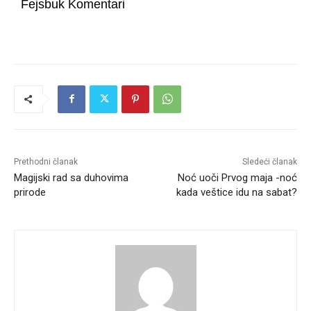
Fejsbuk Komentari
Prethodni članak
Sledeći članak
Magijski rad sa duhovima
Noć uoči Prvog maja -noć
prirode
kada veštice idu na sabat?