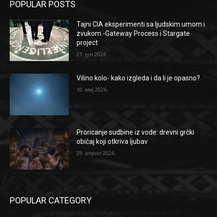
POPULAR POSTS
Tajni CIA eksperimenti sa ljudskim umom i
zvukom -Gateway Process i Stargate
project
21. јун 2026.
Vilino kolo- kako izgleda i da li je opasno?
10. мај 2026.
Proricanje sudbine iz vode: drevni grčki
običaj koji otkriva ljubav
29. април 2026.
POPULAR CATEGORY