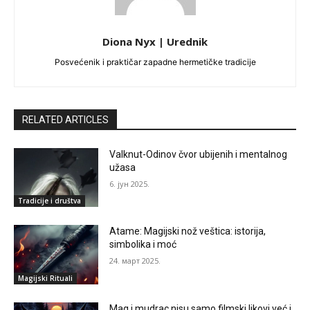
Diona Nyx | Urednik
Posvećenik i praktičar zapadne hermetičke tradicije
RELATED ARTICLES
Valknut-Odinov čvor ubijenih i mentalnog
užasa
6. јун 2025.
Tradicije i društva
Atame: Magijski nož veštica: istorija,
simbolika i moć
24. март 2025.
Magijski Rituali
Mag i mudrac nisu samo filmski likovi već i