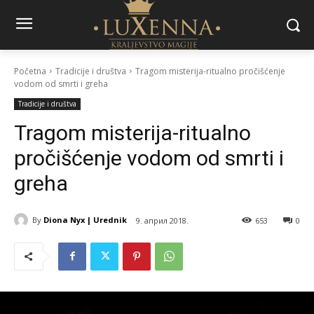
Početna
Tradicije i društva
Tragom misterija-ritualno pročišćenje
vodom od smrti i greha
Tradicije i društva
Tragom misterija-ritualno
pročišćenje vodom od smrti i
greha
By
Diona Nyx | Urednik
9. април 2018.
653
0