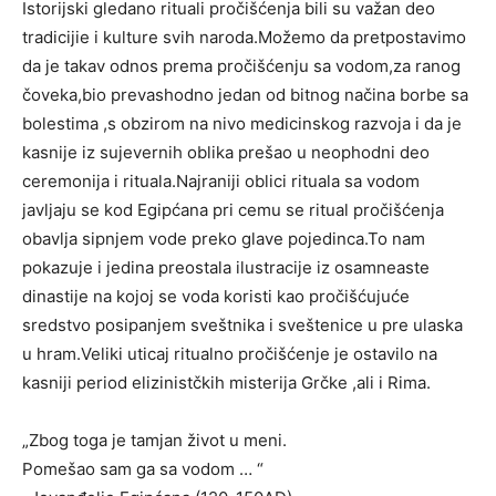
Istorijski gledano rituali pročišćenja bili su važan deo
tradicijie i kulture svih naroda.Možemo da pretpostavimo
da je takav odnos prema pročišćenju sa vodom,za ranog
čoveka,bio prevashodno jedan od bitnog načina borbe sa
bolestima ,s obzirom na nivo medicinskog razvoja i da je
kasnije iz sujevernih oblika prešao u neophodni deo
ceremonija i rituala.Najraniji oblici rituala sa vodom
javljaju se kod Egipćana pri cemu se ritual pročišćenja
obavlja sipnjem vode preko glave pojedinca.To nam
pokazuje i jedina preostala ilustracije iz osamneaste
dinastije na kojoj se voda koristi kao pročišćujuće
sredstvo posipanjem sveštnika i sveštenice u pre ulaska
u hram.Veliki uticaj ritualno pročišćenje je ostavilo na
kasniji period elizinistčkih misterija Grčke ,ali i Rima.
„Zbog toga je tamjan život u meni.
Pomešao sam ga sa vodom … “