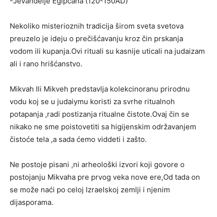
-Jevanđelje Egipćana (120-150AD)
Nekoliko misterioznih tradicija širom sveta svetova
preuzelo je ideju o prečišćavanju kroz čin prskanja
vodom ili kupanja.Ovi rituali su kasnije uticali na judaizam
ali i rano hrišćanstvo.
Mikvah Ili Mikveh predstavlja kolekcinoranu prirodnu
vodu koj se u judaiymu koristi za svrhe ritualnoh
potapanja ,radi postizanja ritualne čistote.Ovaj čin se
nikako ne sme poistovetiti sa higijenskim održavanjem
čistoće tela ,a sada ćemo viddeti i zašto.
Ne postoje pisani ,ni arheološki izvori koji govore o
postojanju Mikvaha pre prvog veka nove ere,Od tada on
se može naći po celoj Izraelskoj zemlji i njenim
dijasporama.