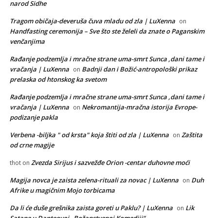
narod Sidhe
Tragom običaja-deveruša čuva mladu od zla | LuXenna
on
Handfasting ceremonija – Sve što ste želeli da znate o Paganskim
venčanjima
Rađanje podzemlja i mračne strane uma-smrt Sunca ,dani tame i
vračanja | LuXenna
Badnji dan i Božić-antropološki prikaz
on
prelaska od htonskog ka svetom
Rađanje podzemlja i mračne strane uma-smrt Sunca ,dani tame i
vračanja | LuXenna
Nekromantija-mračna istorija Evrope-
on
podizanje pakla
Verbena -biljka " od krsta" koja štiti od zla | LuXenna
Zaštita
on
od crne magije
Zvezda Sirijus i sazvežđe Orion -centar duhovne moći
thot
on
Magija novca je zaista zelena-rituali za novac | LuXenna
Duh
on
Afrike u magičnim Mojo torbicama
Da li će duše grešnika zaista goreti u Paklu? | LuXenna
Lik
on
Satane u Danteovoj „Božanstvenoj Komediji“