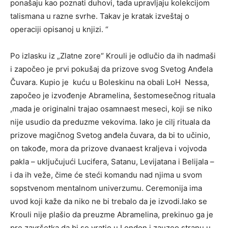
ponašaju kao poznati duhovi, tada upravljaju kolekcijom
talismana u razne svrhe. Takav je kratak izveštaj o
operaciji opisanoj u knjizi. “
Po izlasku iz „Zlatne zore“ Krouli je odlučio da ih nadmaši
i započeo je prvi pokušaj da prizove svog Svetog Anđela
Čuvara. Kupio je kuću u Boleskinu na obali LoH Nessa,
započeo je izvođenje Abramelina, šestomesečnog rituala
,mada je originalni trajao osamnaest meseci, koji se niko
nije usudio da preduzme vekovima. Iako je cilj rituala da
prizove magičnog Svetog anđela čuvara, da bi to učinio,
on takođe, mora da prizove dvanaest kraljeva i vojvoda
pakla – uključujući Lucifera, Satanu, Levijatana i Belijala –
i da ih veže, čime će steći komandu nad njima u svom
sopstvenom mentalnom univerzumu. Ceremonija ima
uvod koji kaže da niko ne bi trebalo da je izvodi.Iako se
Krouli nije plašio da preuzme Abramelina, prekinuo ga je
pre završetka da bi se vratio u London i zauzeo stranu u