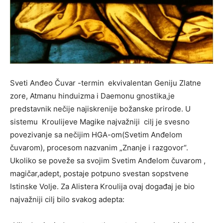
Sveti Anđeo Čuvar -termin ekvivalentan Geniju Zlatne
zore, Atmanu hinduizma i Daemonu gnostika,je
predstavnik nečije najiskrenije božanske prirode. U
sistemu Kroulijeve Magike najvažniji cilj je svesno
povezivanje sa nečijim HGA-om(Svetim Anđelom
čuvarom), procesom nazvanim „Znanje i razgovor“.
Ukoliko se poveže sa svojim Svetim Anđelom čuvarom ,
magičar,adept, postaje potpuno svestan sopstvene
Istinske Volje. Za Alistera Kroulija ovaj događaj je bio
najvažniji cilj bilo svakog adepta: