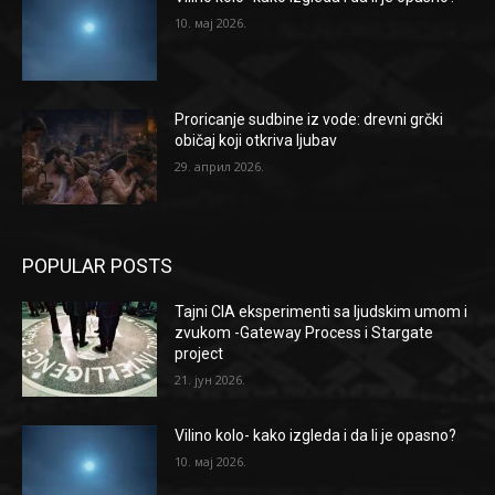
10. мај 2026.
Proricanje sudbine iz vode: drevni grčki
običaj koji otkriva ljubav
29. април 2026.
POPULAR POSTS
Tajni CIA eksperimenti sa ljudskim umom i
zvukom -Gateway Process i Stargate
project
21. јун 2026.
Vilino kolo- kako izgleda i da li je opasno?
10. мај 2026.