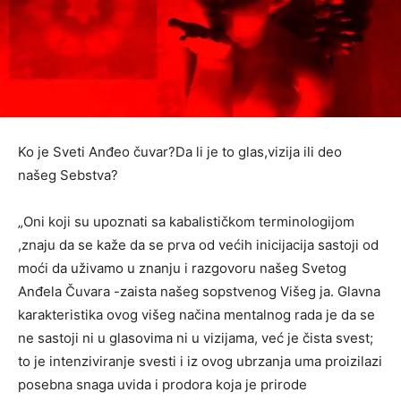
Ko je Sveti Anđeo čuvar?Da li je to glas,vizija ili deo
našeg Sebstva?
„Oni koji su upoznati sa kabalističkom terminologijom
,znaju da se kaže da se prva od većih inicijacija sastoji od
moći da uživamo u znanju i razgovoru našeg Svetog
Anđela Čuvara -zaista našeg sopstvenog Višeg ja. Glavna
karakteristika ovog višeg načina mentalnog rada je da se
ne sastoji ni u glasovima ni u vizijama, već je čista svest;
to je intenziviranje svesti i iz ovog ubrzanja uma proizilazi
posebna snaga uvida i prodora koja je prirode