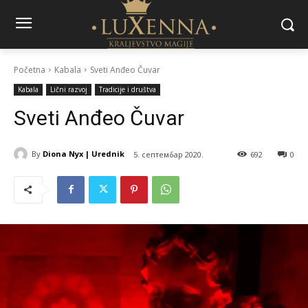
Početna
Kabala
Sveti Anđeo Čuvar
Kabala
Lični razvoj
Tradicije i društva
Sveti Anđeo Čuvar
By
Diona Nyx | Urednik
5. септембар 2020.
692
0