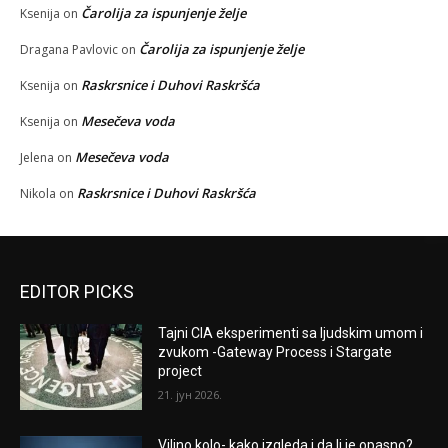
Čarolija za ispunjenje želje
Ksenija
on
Čarolija za ispunjenje želje
Dragana Pavlovic
on
Raskrsnice i Duhovi Raskršća
Ksenija
on
Mesečeva voda
Ksenija
on
Mesečeva voda
Jelena
on
Raskrsnice i Duhovi Raskršća
Nikola
on
EDITOR PICKS
Tajni CIA eksperimenti sa ljudskim umom i
zvukom -Gateway Process i Stargate
project
21. јун 2026.
Vilino kolo- kako izgleda i da li je opasno?