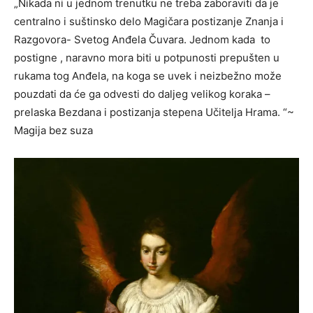
„Nikada ni u jednom trenutku ne treba zaboraviti da je
centralno i suštinsko delo Magičara postizanje Znanja i
Razgovora- Svetog Anđela Čuvara. Jednom kada to
postigne , naravno mora biti u potpunosti prepušten u
rukama tog Anđela, na koga se uvek i neizbežno može
pouzdati da će ga odvesti do daljeg velikog koraka –
prelaska Bezdana i postizanja stepena Učitelja Hrama. “~
Magija bez suza