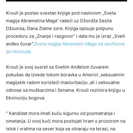
Krouli je postao svestan knjige pod naslovom „Sveta
magija Abramelina Maga“ radeći uz Džordža Sesila
Džounsa, člana Zlatne zore. Knjiga opisuje potpunu
proceduru za „Znanje i razgovor“ i dala mu je izraz „Sveti
anđeo čuvar“.
Sveta magija Abremelin Maga od okultizma
do Holivuda
Krouli je svoj susret sa Svetim Anđelom čuvarem
pokušao da izvede tokom boravka u Americi ,seksualnim
magijskik radom koristeći masturbaciju ,ali i seksualne
odnose sa muškarcima i ženama Krouli rezimira knjigu u
Ekvinociju bogova:
“ Kandidat mora imati kuću sigurnu od posmatranja i
ometanja. U ovoj kući mora postojati hram s prozorom na
istok i vratima na sever koja se otvaraju na terasi, na