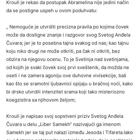
Krouli je rekao da postupak Abramelina nije jedini način
da se postigne uspeh u ovom poduhvatu:
„ Nemoguće je utvrditi precizna pravila po kojima čovek
može da dostigne znanje i razgovor svog Svetog Anđela
Čuvara; jer je to posebna tajna svakog od nas; kao tajnu
koju niko drugi ne može otkriti, pa čak ni otkriti, bez
obzira na njegovu ocenu. To je Svetinja nad svetinjama,
od kojih je svaki čovek svoj prvi sveštenik, da možda ne
oseti i ne zamera agoniju ove duhovne vivisekcije, baš
kao što se sramotni ljubavnici opijaju u bračnoj noći, kako
bi drsko utvrdili intenzitet srama koji tako misteriozno
koegzistira sa njihovom željom;
Krouli je napisao svoj sopstveni priziv Svetog Anđela
Čuvara u delu „Liber Samekh“ nazivajući ga imenom
Samekh jer se taj put nalazi između Jesoda i Tifareta.Iako