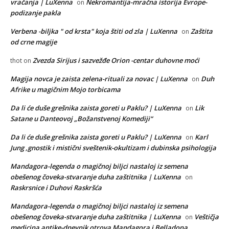
vračanja | LuXenna
Nekromantija-mračna istorija Evrope-
on
podizanje pakla
Verbena -biljka " od krsta" koja štiti od zla | LuXenna
Zaštita
on
od crne magije
Zvezda Sirijus i sazvežđe Orion -centar duhovne moći
thot
on
Magija novca je zaista zelena-rituali za novac | LuXenna
Duh
on
Afrike u magičnim Mojo torbicama
Da li će duše grešnika zaista goreti u Paklu? | LuXenna
Lik
on
Satane u Danteovoj „Božanstvenoj Komediji“
Da li će duše grešnika zaista goreti u Paklu? | LuXenna
Karl
on
Jung ,gnostik i mistični sveštenik-okultizam i dubinska psihologija
Mandagora-legenda o magičnoj biljci nastaloj iz semena
obešenog čoveka-stvaranje duha zaštitnika | LuXenna
on
Raskrsnice i Duhovi Raskršća
Mandagora-legenda o magičnoj biljci nastaloj iz semena
obešenog čoveka-stvaranje duha zaštitnika | LuXenna
Veštičja
on
medicina antike-dnevnik otrova Mandagora i Belladona