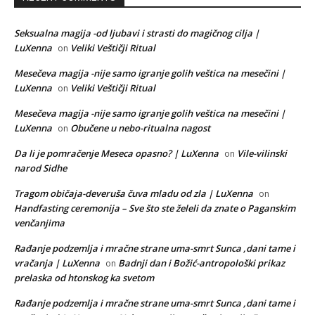
Seksualna magija -od ljubavi i strasti do magičnog cilja |
LuXenna
Veliki Veštičji Ritual
on
Mesečeva magija -nije samo igranje golih veštica na mesečini |
LuXenna
Veliki Veštičji Ritual
on
Mesečeva magija -nije samo igranje golih veštica na mesečini |
LuXenna
Obučene u nebo-ritualna nagost
on
Da li je pomračenje Meseca opasno? | LuXenna
Vile-vilinski
on
narod Sidhe
Tragom običaja-deveruša čuva mladu od zla | LuXenna
on
Handfasting ceremonija – Sve što ste želeli da znate o Paganskim
venčanjima
Rađanje podzemlja i mračne strane uma-smrt Sunca ,dani tame i
vračanja | LuXenna
Badnji dan i Božić-antropološki prikaz
on
prelaska od htonskog ka svetom
Rađanje podzemlja i mračne strane uma-smrt Sunca ,dani tame i