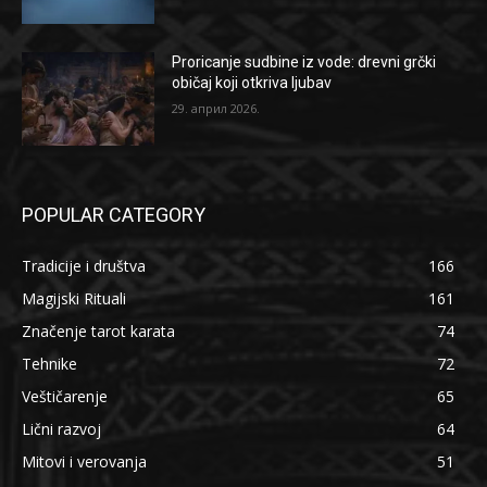
Proricanje sudbine iz vode: drevni grčki
običaj koji otkriva ljubav
29. април 2026.
POPULAR CATEGORY
Tradicije i društva
166
Magijski Rituali
161
Značenje tarot karata
74
Tehnike
72
Veštičarenje
65
Lični razvoj
64
Mitovi i verovanja
51