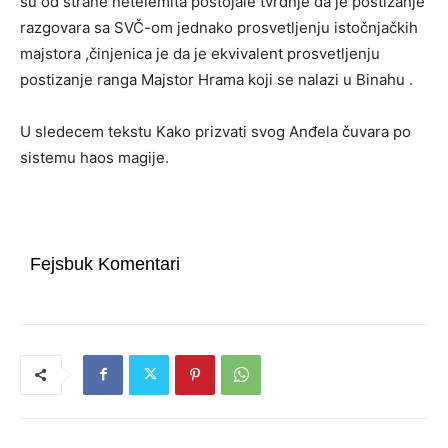
su od strane netelemita postojale tvrdnje da je postizanje
razgovara sa SVČ-om jednako prosvetljenju istočnjačkih
majstora ,činjenica je da je ekvivalent prosvetljenju
postizanje ranga Majstor Hrama koji se nalazi u Binahu .
U sledecem tekstu Kako prizvati svog Anđela čuvara po
sistemu haos magije.
Fejsbuk Komentari