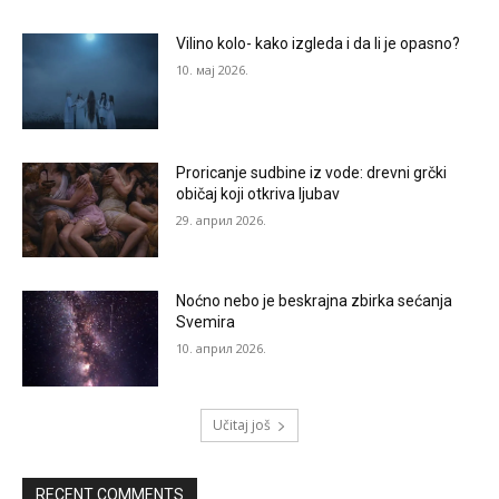
Vilino kolo- kako izgleda i da li je opasno?
10. мај 2026.
Proricanje sudbine iz vode: drevni grčki
običaj koji otkriva ljubav
29. април 2026.
Noćno nebo je beskrajna zbirka sećanja
Svemira
10. април 2026.
Učitaj još
RECENT COMMENTS