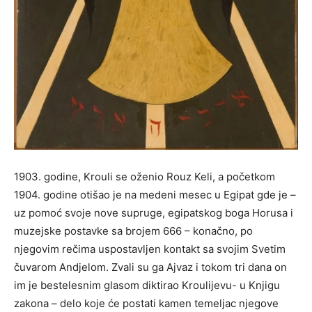
1903. godine, Krouli se oženio Rouz Keli, a početkom
1904. godine otišao je na medeni mesec u Egipat gde je –
uz pomoć svoje nove supruge, egipatskog boga Horusa i
muzejske postavke sa brojem 666 – konačno, po
njegovim rečima uspostavljen kontakt sa svojim Svetim
čuvarom Andjelom. Zvali su ga Ajvaz i tokom tri dana on
im je bestelesnim glasom diktirao Kroulijevu- u Knjigu
zakona – delo koje će postati kamen temeljac njegove