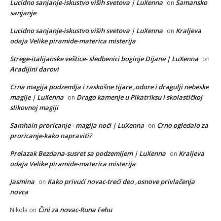
Lucidno sanjanje-iskustvo viših svetova | LuXenna
Šamansko
on
sanjanje
Lucidno sanjanje-iskustvo viših svetova | LuXenna
Kraljeva
on
odaja Velike piramide-materica misterija
Strege-italijanske veštice- sledbenici boginje Dijane | LuXenna
on
Aradijini darovi
Crna magija podzemlja i raskošne tijare ,odore i dragulji nebeske
magije | LuXenna
Drago kamenje u Pikatriksu i skolastičkoj
on
slikovnoj magiji
Samhain proricanje - magija noći | LuXenna
Crno ogledalo za
on
proricanje-kako napraviti?
Prelazak Bezdana-susret sa podzemljem | LuXenna
Kraljeva
on
odaja Velike piramide-materica misterija
Jasmina
Kako privući novac-treći deo ,osnove privlačenja
on
novca
Čini za novac-Runa Fehu
Nikola
on