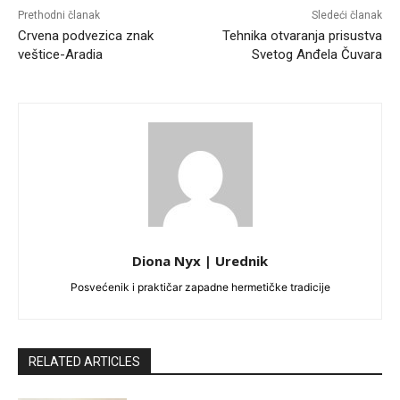
Prethodni članak
Sledeći članak
Crvena podvezica znak
Tehnika otvaranja prisustva
veštice-Aradia
Svetog Anđela Čuvara
Diona Nyx | Urednik
Posvećenik i praktičar zapadne hermetičke tradicije
RELATED ARTICLES