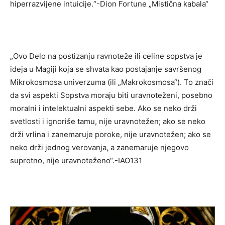
hiperrazvijene intuicije.“-Dion Fortune „Mistična kabala“
„Ovo Delo na postizanju ravnoteže ili celine sopstva je
ideja u Magiji koja se shvata kao postajanje savršenog
Mikrokosmosa univerzuma (ili „Makrokosmosa“). To znači
da svi aspekti Sopstva moraju biti uravnoteženi, posebno
moralni i intelektualni aspekti sebe. Ako se neko drži
svetlosti i ignoriše tamu, nije uravnotežen; ako se neko
drži vrlina i zanemaruje poroke, nije uravnotežen; ako se
neko drži jednog verovanja, a zanemaruje njegovo
suprotno, nije uravnoteženo“.-IAO131