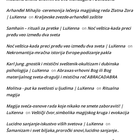
Arhanđel Mihajlo -ceremonija lečenja magijskog reda Zlatna Zora
| LuXenna
Kraljevske zvezde-arhanđeli zaštite
on
Samhain – rituali za pretke | LuXenna
Noć veštica-kada preci
on
pređu veo između dva sveta
Noć veštica-kada preci pređu veo između dva sveta | LuXenna
on
Nekromantija-mračna istorija Evrope-podizanje pakla
Karl Jung ,gnostik i mistični sveštenik-okultizam i dubinska
psihologija | LuXenna
Abraxas-vrhovni Bog ili Bog
on
materijalnog sveta-dragulji i mistična reč ABRACADABRA
Molitva - put ka svetlosti u ljudima | LuXenna
Ritualna
on
magija
Magija sveća-osnove rada koje nikako ne smete zaboraviti! |
LuXenna
Veštičji čvor,simbolika magijskog kruga i evokacija
on
Lucidno sanjanje-iskustvo viših svetova | LuXenna
on
Šamanizam i svet biljaka,proročki snovi,lucidno sanjanje..