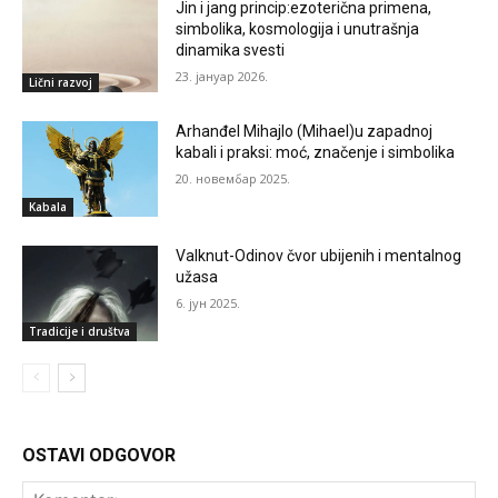
Jin i jang princip:ezoterična primena,
simbolika, kosmologija i unutrašnja
dinamika svesti
23. јануар 2026.
Lični razvoj
Arhanđel Mihajlo (Mihael)u zapadnoj
kabali i praksi: moć, značenje i simbolika
20. новембар 2025.
Kabala
Valknut-Odinov čvor ubijenih i mentalnog
užasa
6. јун 2025.
Tradicije i društva
OSTAVI ODGOVOR