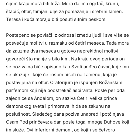
čijem kraju mora biti loža. Mora da ima ogrtač, krunu,
štapić, oltar, tamjan, ulje za pomazanje i srebrni lamen.
Terasa i kuća moraju biti posuti sitnim peskom.
Postepeno se povlači iz odnosa između ljudi i sve više se
posvećuje molitvi u razmaku od četiri meseca. Tada mora
da zauzme dva meseca u gotovo neprekidnoj molitvi,
govoreći što manje s bilo kim. Na kraju ovog perioda on
se poziva na biće opisano kao Sveti anđeo čuvar, koje mu
se ukazuje i koje će rosom pisati na Lamenu, koja je
postavljena na oltar. Oratorijum je ispunjen Božanskim
parfemom koji nije podstrekač aspiranta. Posle perioda
zajednice sa Anđelom, on saziva Četiri velika princa
demonskog sveta i primorava ih da se zakunu na
poslušnost. Sledećeg dana poziva unapred i potčinjava
Osam Pod prinčeva; a dan posle toga, mnoge Duhove koji
im služe. Ovi inferiorni demoni, od kojih se četvoro